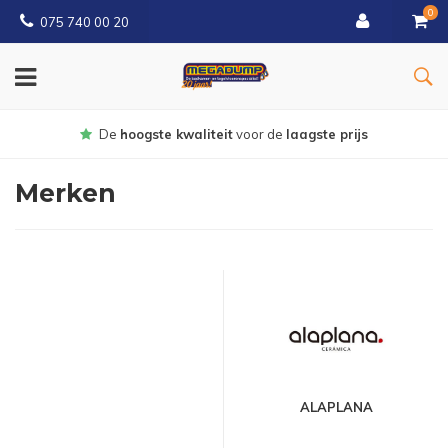
0
075 740 00 20
Gratis
bezorgd vanaf € 150
Merken
ALAPLANA