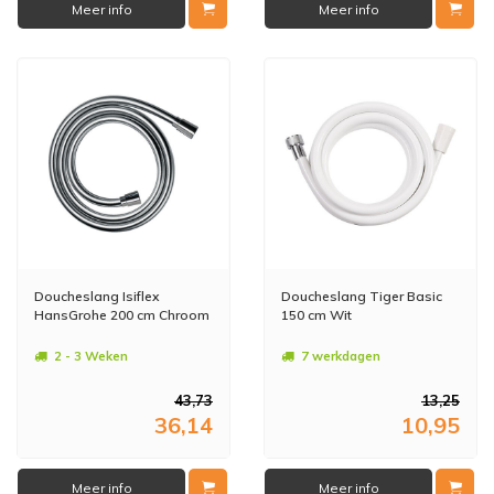
Meer info
Meer info
Doucheslang Isiflex
Doucheslang Tiger Basic
HansGrohe 200 cm Chroom
150 cm Wit
2 - 3 Weken
7 werkdagen
43,73
13,25
36,14
10,95
Meer info
Meer info