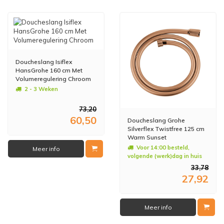
Doucheslang Isiflex
HansGrohe 160 cm Met
Volumeregulering Chroom
2 - 3 Weken
73,20
60,50
Doucheslang Grohe
Silverflex Twistfree 125 cm
Warm Sunset
Voor 14:00 besteld,
Meer info
volgende (werk)dag in huis
33,78
27,92
Meer info