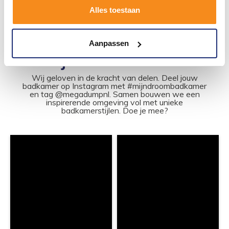
Alles toestaan
1
2
3
4
5
10
Aanpassen
#mijndroombadkamer
Wij geloven in de kracht van delen. Deel jouw
badkamer op Instagram met #mijndroombadkamer
en tag @megadumpnl. Samen bouwen we een
inspirerende omgeving vol met unieke
badkamerstijlen. Doe je mee?