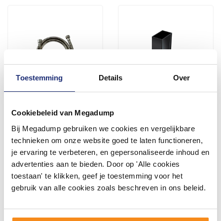
Toestemming
Details
Over
Doucheslang Salenzi Giro
Verbredingsprofiel Van Rijn
Cookiebeleid van Megadump
Zwart Chroom
Products 20-33x201.6 cm
Bij Megadump gebruiken we cookies en vergelijkbare
Zwart
Voor 14:00 besteld,
Binnen 3 weken geleverd
technieken om onze website goed te laten functioneren,
binnen 2 (werk)dagen
je ervaring te verbeteren, en gepersonaliseerde inhoud en
geleverd
55,60
78,65
advertenties aan te bieden. Door op 'Alle cookies
45,95
65,00
toestaan' te klikken, geef je toestemming voor het
gebruik van alle cookies zoals beschreven in ons beleid.
Meer info
Meer info