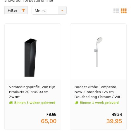
showroom of bestel online!
Filter
Meest
bekeken
Verbredingsprofiel Van Rijn
Badset Grohe Tempesta
Products 20-33x200 cm
New 2-standen 125 cm
Zwart
Doucheslang Chroom / Wit
Binnen 3 weken geleverd
Binnen 1 week geleverd
78,65
48,34
65,00
39,95