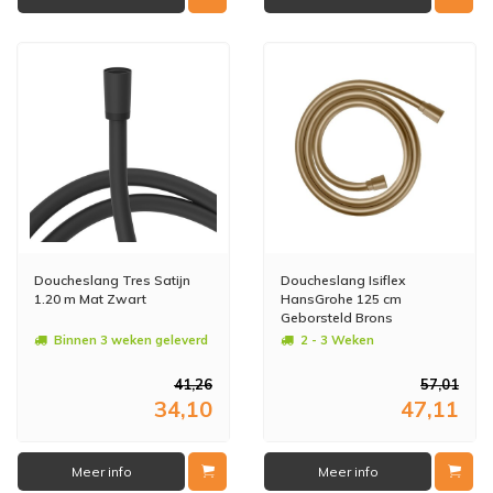
Doucheslang Tres Satijn
Doucheslang Isiflex
1.20 m Mat Zwart
HansGrohe 125 cm
Geborsteld Brons
Binnen 3 weken geleverd
2 - 3 Weken
41,26
57,01
34,10
47,11
Meer info
Meer info