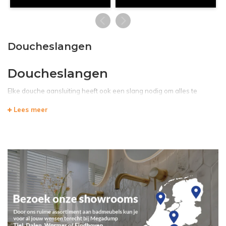
Doucheslangen
Doucheslangen
Elke
douche
aansluiting heeft ook een slang nodig om alles te
verbinden,
Megadump Tiel
heeft een groot assortiment
Lees meer
doucheslangen van verschillende maten en types. Doucheslangen
worden met chroom elementen afgewerkt en staan daarom goed
bij alle douches.
Alle doucheslangen zijn gemaakt hoogwaardige materialen als PVC
of RVS en zijn er van verzekerd lang mee te gaan zonder
problemen te krijgen. De slangen heb een strak uiterlijk en passen
bij iedere badkamer.