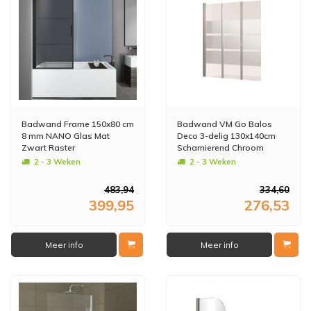
Badwand Frame 150x80 cm
Badwand VM Go Balos
8 mm NANO Glas Mat
Deco 3-delig 130x140cm
Zwart Raster
Scharnierend Chroom
Profiel 5mm Veiligheidsglas
2 - 3 Weken
2 - 3 Weken
483,94
334,60
399,95
276,53
Meer info
Meer info