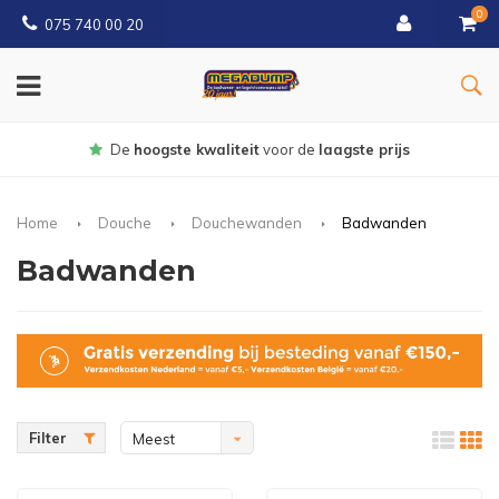
0
075 740 00 20
Gratis
bezorgd vanaf € 150
Home
Douche
Douchewanden
Badwanden
Badwanden
Filter
Meest
bekeken