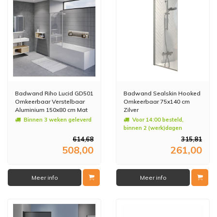
Badwand Riho Lucid GD501
Badwand Sealskin Hooked
Omkeerbaar Verstelbaar
Omkeerbaar 75x140 cm
Aluminium 150x80 cm Mat
Zilver
Wit
Binnen 3 weken geleverd
Voor 14:00 besteld,
binnen 2 (werk)dagen
geleverd
614,68
315,81
508,00
261,00
Meer info
Meer info