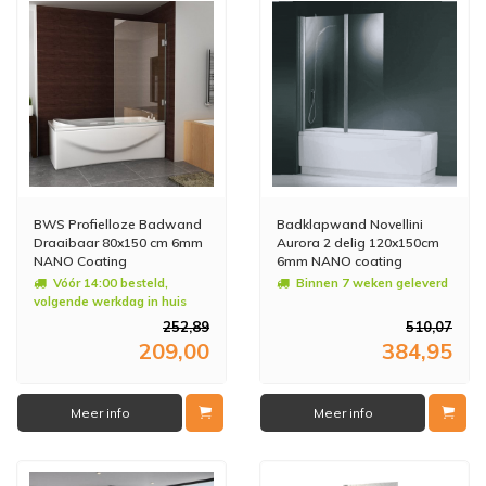
BWS Profielloze Badwand
Badklapwand Novellini
Draaibaar 80x150 cm 6mm
Aurora 2 delig 120x150cm
NANO Coating
6mm NANO coating
Vóór 14:00 besteld,
Binnen 7 weken geleverd
volgende werkdag in huis
252,89
510,07
209,00
384,95
Meer info
Meer info