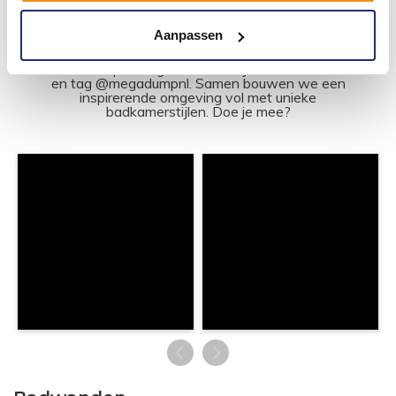
#mijndroombadkamer
Aanpassen
Wij geloven in de kracht van delen. Deel jouw
badkamer op Instagram met #mijndroombadkamer
en tag @megadumpnl. Samen bouwen we een
inspirerende omgeving vol met unieke
badkamerstijlen. Doe je mee?