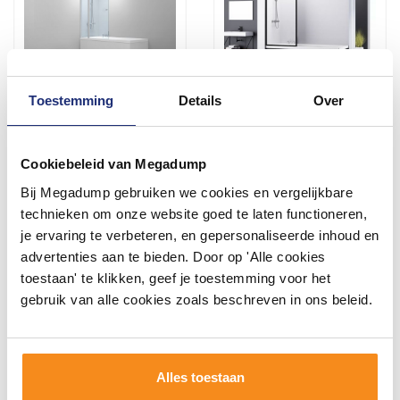
Toestemming
Details
Over
Badwand Van Rijn ST02
Badwand Van Rijn ST04
Klapwand + Vaste Wand
Helder Glas 8 mm
120x150 cm Helder Glas 6
Aluminium Zwart Profiel
Cookiebeleid van Megadump
mm Chroom
80x160 cm
Binnen 3 weken geleverd
Binnen 1 week geleverd
Bij Megadump gebruiken we cookies en vergelijkbare
671,55
538,45
technieken om onze website goed te laten functioneren,
555,00
445,00
je ervaring te verbeteren, en gepersonaliseerde inhoud en
advertenties aan te bieden. Door op 'Alle cookies
toestaan' te klikken, geef je toestemming voor het
Meer info
Meer info
gebruik van alle cookies zoals beschreven in ons beleid.
1
2
3
4
Alles toestaan