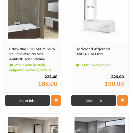
Badwand 80X150Cm 6Mm
Badwand Afgerond
Veiligheidsglas Met
80X140Cm 6mm
Antikalk Behandeling
Vóór 14:00 besteld,
3 tot 5 werkdagen
volgende werkdag in huis
227,48
229,90
188,00
190,00
Meer info
Meer info