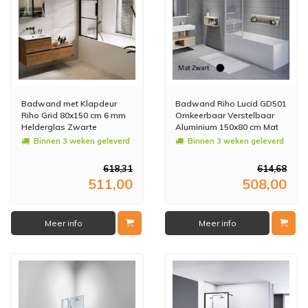
Badwand met Klapdeur
Badwand Riho Lucid GD501
Riho Grid 80x150 cm 6 mm
Omkeerbaar Verstelbaar
Helderglas Zwarte
Aluminium 150x80 cm Mat
Profielen Links
Zwart
Binnen 3 weken geleverd
Binnen 3 weken geleverd
618,31
614,68
511,00
508,00
Meer info
Meer info