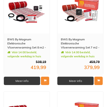
BWS By Magnum
BWS By Magnum
Elektronische
Elektronische
Vloerverwarming Set 8 m2 -
Vloerverwarming Set 7 m2 -
1200 Watt - Wifi
1050 Watt - Wifi
Vóór 14:00 besteld,
Vóór 14:00 besteld,
Thermostaat Wit
Thermostaat Zwart
volgende werkdag in huis
volgende werkdag in huis
508,19
459,79
419,99
379,99
Meer info
Meer info