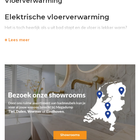
Vloerverwarming
Elektrische vloerverwarming
Het is toch heerlijk als u uit bad stapt en de vloer is lekker warm?
Deze luxe kunt u zich nu wellicht permitteren door elektrische
Lees meer
vloerverwarming aan te laten leggen. Misschien vindt u de
winterdag fijn, maar niet wanneer u uit bad stapt, een koude vloer,
meteen weer koude voeten. Gelukkig is daar nu een oplossing voor.
Als u nu een kijkje neemt bij Megadump Tiel, dan ontdekt u welke
oplossing de badkamer vloerverwarming voor u kan betekenen.
Geen koude voeten meer, lekker warme voeten behouden wanneer
u uit bad stapt en dan is de winter een heerlijk seizoen waar u naar
uit gaat kijken!
Mogelijkheden elektrische
vloerverwarming
Met de elektrische vloerverwarming zijn er veel mogelijkheden.