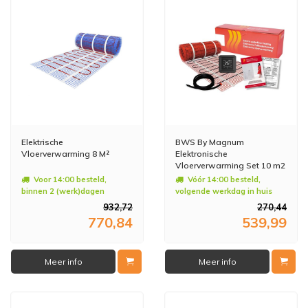
Elektrische
BWS By Magnum
Vloerverwarming 8 M²
Elektronische
Vloerverwarming Set 10 m2
- 1500 Watt - Wifi
Voor 14:00 besteld,
Vóór 14:00 besteld,
Thermostaat Zwart
binnen 2 (werk)dagen
volgende werkdag in huis
geleverd
932,72
270,44
770,84
539,99
Meer info
Meer info