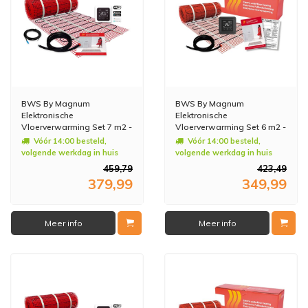
BWS By Magnum
BWS By Magnum
Elektronische
Elektronische
Vloerverwarming Set 7 m2 -
Vloerverwarming Set 6 m2 -
1050 Watt - Wifi
900 Watt - Wifi
Vóór 14:00 besteld,
Vóór 14:00 besteld,
Thermostaat Wit
Thermostaat Zwart
volgende werkdag in huis
volgende werkdag in huis
459,79
423,49
379,99
349,99
Meer info
Meer info