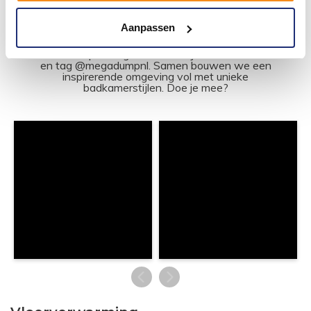
#mijndroombadkamer
Aanpassen
Wij geloven in de kracht van delen. Deel jouw
badkamer op Instagram met #mijndroombadkamer
en tag @megadumpnl. Samen bouwen we een
inspirerende omgeving vol met unieke
badkamerstijlen. Doe je mee?