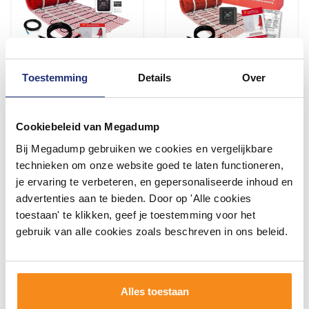
Toestemming
Details
Over
BWS By Magnum
BWS By Magnum
Elektronische
Elektronische
Vloerverwarming Set 6 m2 -
Vloerverwarming Set 5 m2 -
Cookiebeleid van Megadump
900 Watt - Wifi
750 Watt - Wifi
Vóór 14:00 besteld,
Vóór 14:00 besteld,
Thermostaat Wit
Thermostaat Zwart
volgende werkdag in huis
volgende werkdag in huis
Bij Megadump gebruiken we cookies en vergelijkbare
423,49
338,79
technieken om onze website goed te laten functioneren,
349,99
279,99
je ervaring te verbeteren, en gepersonaliseerde inhoud en
advertenties aan te bieden. Door op 'Alle cookies
toestaan' te klikken, geef je toestemming voor het
Meer info
Meer info
gebruik van alle cookies zoals beschreven in ons beleid.
1
2
3
4
5
6
Alles toestaan