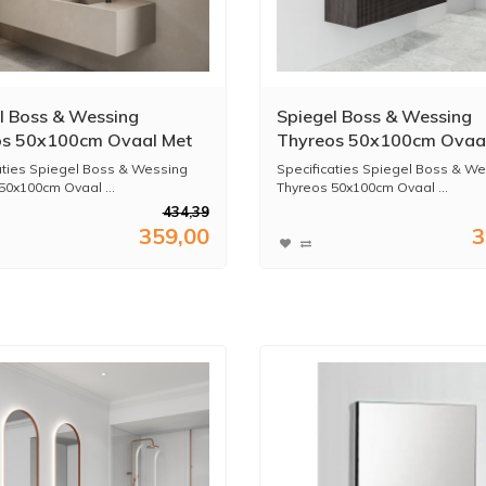
l Boss & Wessing
Spiegel Boss & Wessing
os 50x100cm Ovaal Met
Thyreos 50x100cm Ovaa
at Zwart LED Verlichting
Rand Koper LED Verlichti
aties Spiegel Boss & Wessing
Specificaties Spiegel Boss & W
ntegreerde
Geïntegreerde
50x100cm Ovaal ...
Thyreos 50x100cm Ovaal ...
lverwarming
Spiegelverwarming
434,39
359,00
3