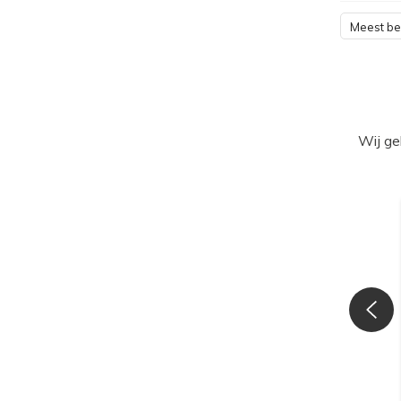
Meest b
Wij ge