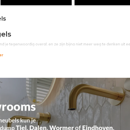
ls
els
nd je tegenwoordig overal, en ze zijn bijna niet meer weg te denken uit 
 slaampakmer, badkamer of bijvoorbeeld het toilet.
er
ig is er meer dan de standaard spiegels, tegenwoordig heb je ook uitbre
Spiegelverwarming zorgt ervoor dat spiegel nooit meer beslaat en is gema