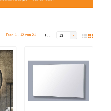
Toon 1 - 12 van 21
Toon:
12