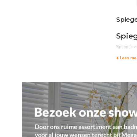
Spiege
Spieg
Spiegels vi
huis, op de
Lees me
Tegenwoord
verwerkt. 