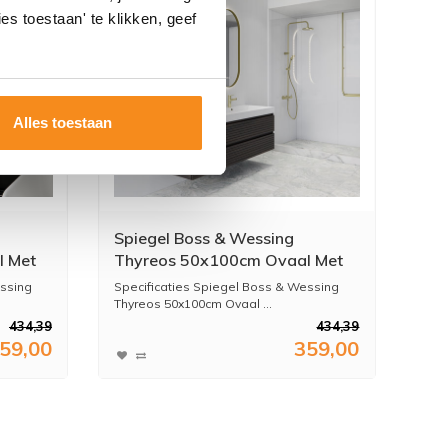
es toestaan' te klikken, geef
Alles toestaan
Spiegel Boss & Wessing
l Met
Thyreos 50x100cm Ovaal Met
ting &
Rand Mat Goud LED Verlichting
essing
Specificaties Spiegel Boss & Wessing
& Geïntegreerde
Thyreos 50x100cm Ovaal ...
Spiegelverwarming
434,39
434,39
59,00
359,00