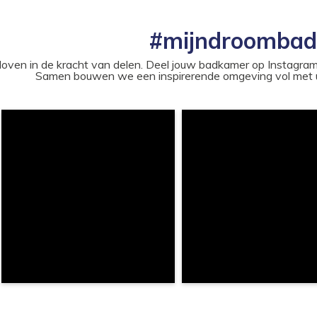
#mijndroomba
loven in de kracht van delen. Deel jouw badkamer op Instag
Samen bouwen we een inspirerende omgeving vol met u