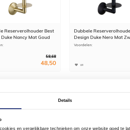
e Reserverolhouder Best
Dubbele Reserverolhoude
 Duke Nancy Mat Goud
Design Duke Nero Mat Z
n:
Voordelen:
58,68
een extra rol toiletpapier binnen
* Altijd een extra rol toiletpapier
48,50
h...
Details
p
okies en vergelijkbare technieken om onze website goed te late