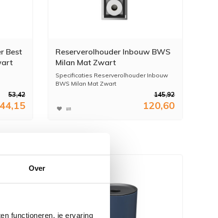
r Best
Reserverolhouder Inbouw BWS
wart
Milan Mat Zwart
Specificaties Reserverolhouder Inbouw
BWS Milan Mat Zwart
53,42
145,92
 binnen
...
44,15
120,60
Over
n functioneren, je ervaring