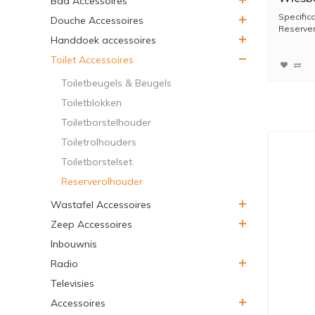
Bad Accessoires
RVS
Specific
Douche Accessoires
Reserve
Handdoek accessoires
Geb...
Toilet Accessoires
Toiletbeugels & Beugels
Toiletblokken
Toiletborstelhouder
Toiletrolhouders
Toiletborstelset
Reserverolhouder
Wastafel Accessoires
Zeep Accessoires
Inbouwnis
Radio
Televisies
Accessoires