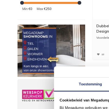
Min
€0
Max
€250
Dubbel
Design
Voordele
* Altijd 
h...
Toestemming
Cookiebeleid van Megadum
Bij Megadump gebruiken we co