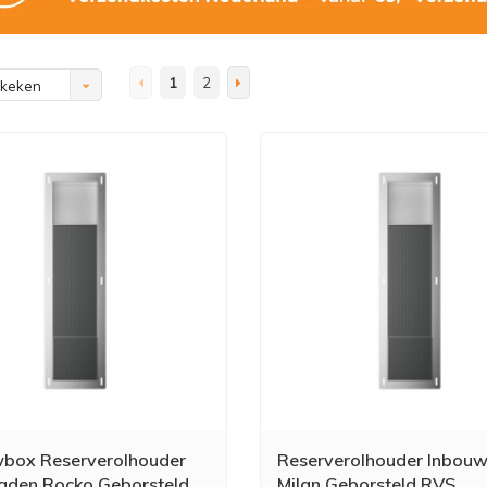
1
2
ekeken
box Reserverolhouder
Reserverolhouder Inbou
den Rocko Geborsteld
Milan Geborsteld RVS