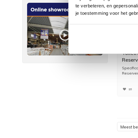
te verbeteren, en gepersonali
je toestemming voor het gebr
Toilet
Reserv
Milan 
Specific
Reservero
Meest b