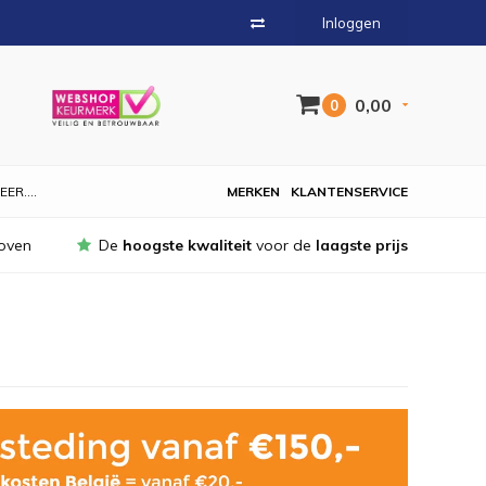
Inloggen
0,00
0
EER....
MERKEN
KLANTENSERVICE
oven
De
hoogste kwaliteit
voor de
laagste prijs