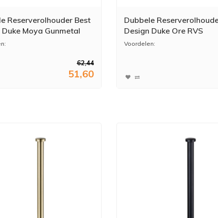
e Reserverolhouder Best
Dubbele Reserverolhoude
 Duke Moya Gunmetal
Design Duke Ore RVS
n:
Voordelen:
62,44
een extra rol toiletpapier binnen
* Altijd een extra rol toiletpapier
51,60
h...