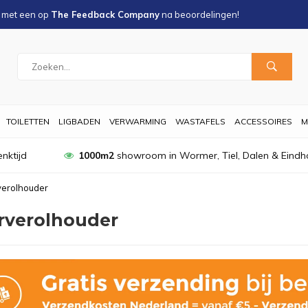
s met een
op
The Feedback Company
na
beoordelingen!
TOILETTEN
LIGBADEN
VERWARMING
WASTAFELS
ACCESSOIRES
M
nktijd
1000m2
showroom in Wormer, Tiel, Dalen & Eindh
erolhouder
rverolhouder