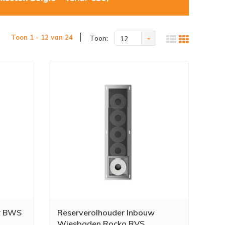
Toon 1 - 12 van 24
Toon:
12
w BWS
Reserverolhouder Inbouw
Wiesbaden Rocko RVS