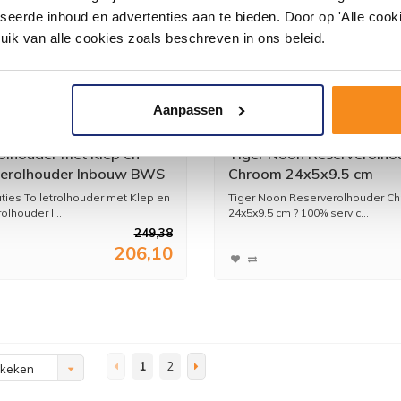
seerde inhoud en advertenties aan te bieden. Door op 'Alle cooki
uik van alle cookies zoals beschreven in ons beleid.
Aanpassen
rolhouder met Klep en
Tiger Noon Reserverolho
erolhouder Inbouw BWS
Chroom 24x5x9.5 cm
Geborsteld Messing
aties Toiletrolhouder met Klep en
Tiger Noon Reserverolhouder C
lhouder I...
24x5x9.5 cm ? 100% servic...
249,38
206,10
1
2
ekeken