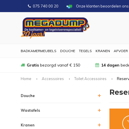
075 740 00 20
Onze klanten beoordelen on
BADKAMERMEUBELS
DOUCHE
TEGELS
KRANEN
AFVOER
Gratis
bezorgd vanaf € 150
14 dagen
bede
Home
Accessoires
Toilet Accessoires
Reserv
Rese
Douche
Wastafels
Kranen