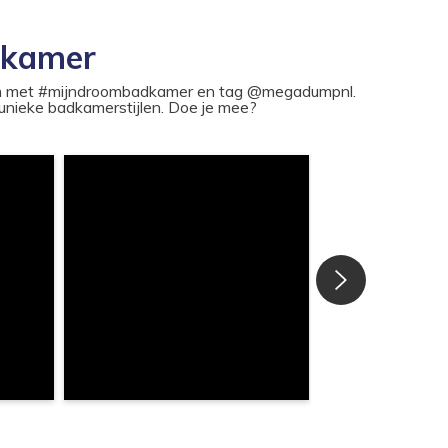
dkamer
ram met #mijndroombadkamer en tag @megadumpnl.
nieke badkamerstijlen. Doe je mee?