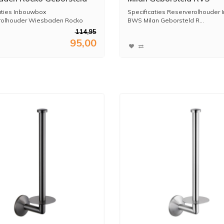
aties Inbouwbox
Specificaties Reserverolhouder
rolhouder Wiesbaden Rocko
BWS Milan Geborsteld R...
114,95
95,00