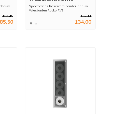
 Inbouw
Specificaties Reserverolhouder Inbouw
Wiesbaden Rocko RVS
103,45
162,14
...
85,50
134,00