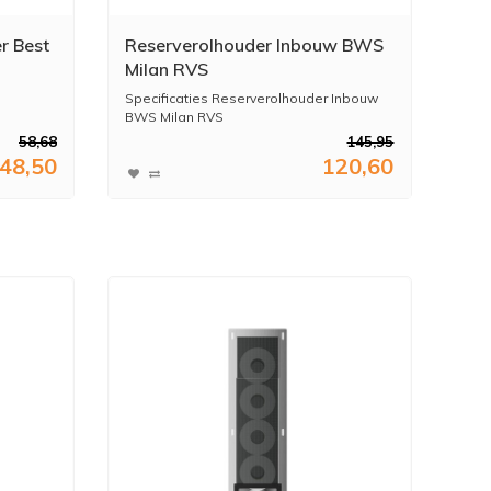
r Best
Reserverolhouder Inbouw BWS
Milan RVS
Specificaties Reserverolhouder Inbouw
BWS Milan RVS
58,68
145,95
 binnen
48,50
120,60
* M...