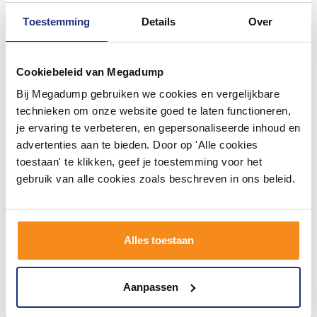
Toestemming
Details
Over
Cookiebeleid van Megadump
Bij Megadump gebruiken we cookies en vergelijkbare
Voegkruisjes Wedox Kris
3x10x55 mm (100 Stuks)
technieken om onze website goed te laten functioneren,
Zwart
je ervaring te verbeteren, en gepersonaliseerde inhoud en
Binnen 3 weken geleverd
advertenties aan te bieden. Door op 'Alle cookies
toestaan' te klikken, geef je toestemming voor het
23,34
20,12
gebruik van alle cookies zoals beschreven in ons beleid.
Meer info
Alles toestaan
Aanpassen