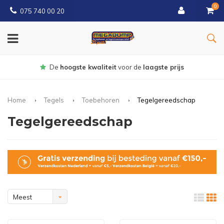
0
075 740 00 20
Gratis
bezorgd vanaf € 150
Home
Tegels
Toebehoren
Tegelgereedschap
Tegelgereedschap
Meest
bekeken