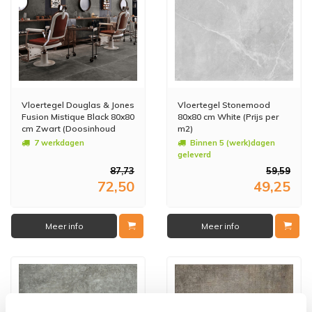
Vloertegel Douglas & Jones
Vloertegel Stonemood
Fusion Mistique Black 80x80
80x80 cm White (Prijs per
cm Zwart (Doosinhoud
m2)
1.28m2) (prijs per m2)
7 werkdagen
Binnen 5 (werk)dagen
geleverd
87,73
59,59
72,50
49,25
Meer info
Meer info