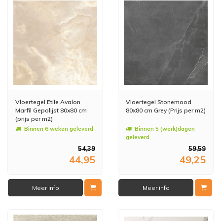
Vloertegel Etile Avalon
Vloertegel Stonemood
Marfil Gepolijst 80x80 cm
80x80 cm Grey (Prijs per m2)
(prijs per m2)
Binnen 6 weken geleverd
Binnen 5 (werk)dagen
geleverd
54,39
59,59
44,95
49,25
Meer info
Meer info