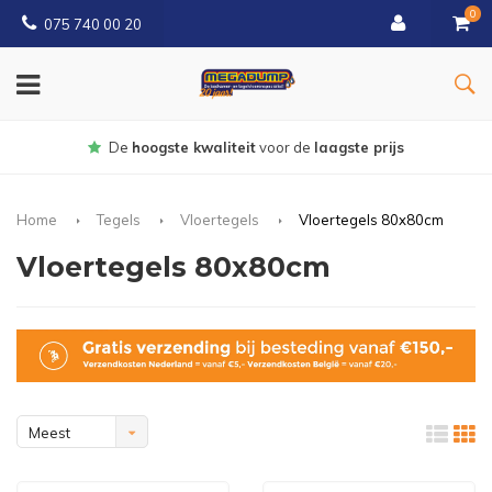
0
075 740 00 20
Gratis
bezorgd vanaf € 150
Home
Tegels
Vloertegels
Vloertegels 80x80cm
Vloertegels 80x80cm
Meest
bekeken