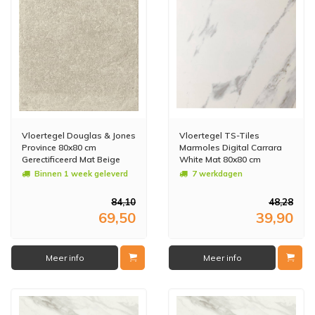
Vloertegel Douglas & Jones
Vloertegel TS-Tiles
Province 80x80 cm
Marmoles Digital Carrara
Gerectificeerd Mat Beige
White Mat 80x80 cm
(prijs per m2)
(doosinhoud 1.92m2)
Binnen 1 week geleverd
7 werkdagen
84,10
48,28
69,50
39,90
Meer info
Meer info