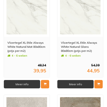
Vloertegel XL Etile Always
Vloertegel XL Etile Always
White Natural Mat 80x80cm
White Natural Glans
(prijs per m2)
80x80cm (prijs per m2)
4 - 6 weken
4 - 6 weken
48,34
54,39
39,95
44,95
Meer info
Meer info