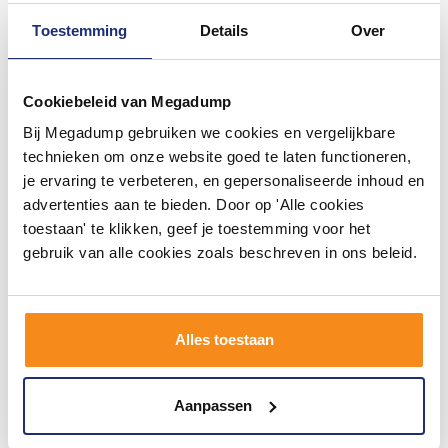
Toestemming
Details
Over
Cookiebeleid van Megadump
Bij Megadump gebruiken we cookies en vergelijkbare
Vloertegel Douglas & Jones
Vloertegel Douglas & Jones
Matières de Rex Manor
Matières de Rex Manor
technieken om onze website goed te laten functioneren,
80x80 cm Nuage Mat (prijs
80x80 cm Gris Mat (prijs per
je ervaring te verbeteren, en gepersonaliseerde inhoud en
per m2)
m2)
3 tot 5 werkdagen
3 tot 5 werkdagen
advertenties aan te bieden. Door op 'Alle cookies
toestaan' te klikken, geef je toestemming voor het
78,65
80,00
65,00
65,00
gebruik van alle cookies zoals beschreven in ons beleid.
Meer info
Meer info
Alles toestaan
1
2
3
Aanpassen