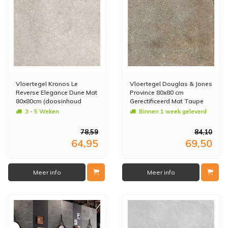
Vloertegel Kronos Le
Vloertegel Douglas & Jones
Reverse Elegance Dune Mat
Province 80x80 cm
80x80cm (doosinhoud
Gerectificeerd Mat Taupe
1.28m2) (prijs per m2)
(prijs per m2)
3 - 5 Weken
Binnen 1 week geleverd
78,59
84,10
64,95
69,50
Meer info
Meer info