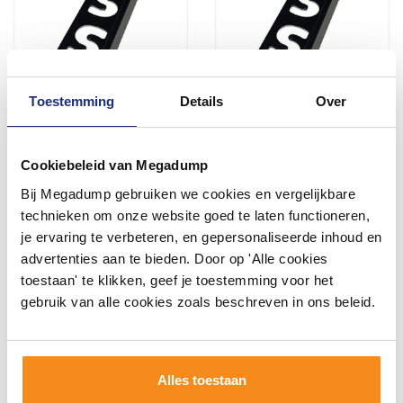
Toestemming
Details
Over
Tegelprofiel Faktum Recht
Tegelprofiel Faktum Recht
Alu Mat Zwart 9 mm - 250
Alu Mat Zwart 11 mm - 250
cm
cm
Cookiebeleid van Megadump
10 Werkdagen
10 Werkdagen
Bij Megadump gebruiken we cookies en vergelijkbare
technieken om onze website goed te laten functioneren,
30,00
30,00
je ervaring te verbeteren, en gepersonaliseerde inhoud en
advertenties aan te bieden. Door op 'Alle cookies
toestaan' te klikken, geef je toestemming voor het
Meer info
Meer info
gebruik van alle cookies zoals beschreven in ons beleid.
1
2
Alles toestaan