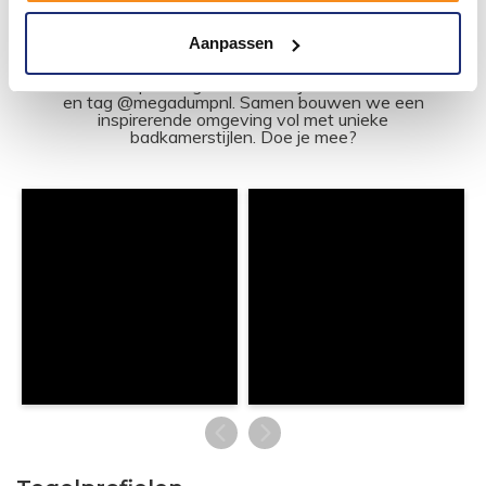
#mijndroombadkamer
Aanpassen
Wij geloven in de kracht van delen. Deel jouw
badkamer op Instagram met #mijndroombadkamer
en tag @megadumpnl. Samen bouwen we een
inspirerende omgeving vol met unieke
badkamerstijlen. Doe je mee?