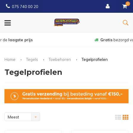
0
075 740 00 20
Gratis
bezorgd vanaf € 150
Home
Tegels
Toebehoren
Tegelprofielen
Tegelprofielen
Meest
bekeken