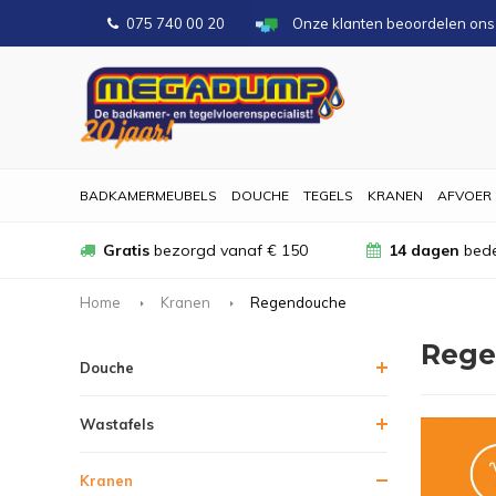
075 740 00 20
Onze klanten beoordelen on
BADKAMERMEUBELS
DOUCHE
TEGELS
KRANEN
AFVOER
Gratis
bezorgd vanaf € 150
14 dagen
bede
Home
Kranen
Regendouche
Rege
Douche
Wastafels
Kranen