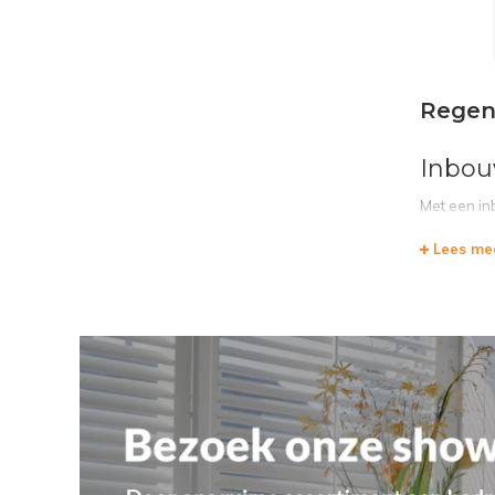
Regen
Inbou
Met een in
kunnen op 
Lees me
de douchew
geheel een 
Opbo
Regendouche
douche. Bi
regendouche
Krane