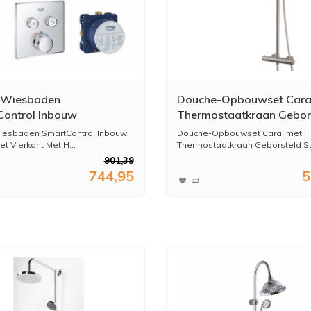
/Wiesbaden
Douche-Opbouwset Cara
ontrol Inbouw
Thermostaatkraan Gebor
set Vierkant Met
Staal PVD Coating
iesbaden SmartControl Inbouw
Douche-Opbouwset Caral met
douche 20cm en
t Vierkant Met H...
Thermostaatkraan Geborsteld Sta
ouche Compleet
901,39
744,95
5