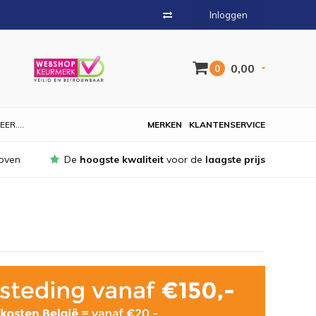
Inloggen
0,00
0
EER....
MERKEN
KLANTENSERVICE
oven
De
hoogste kwaliteit
voor de
laagste prijs