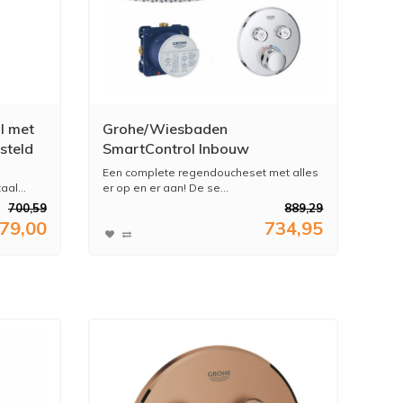
l met
Grohe/Wiesbaden
steld
SmartControl Inbouw
Doucheset Rond Met
Een complete regendoucheset met alles
Hoofddouche 20 cm en
al...
er op en er aan! De se...
Handdouche Plafond Uitloop
700,59
889,29
79,00
734,95
Compleet