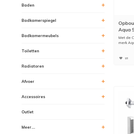
Baden
Badkamerspiegel
Opbou
Aqua S
Badkamermeubels
Thermo
Met de C
20 cm 
merk Aqu
Toiletten
Radiatoren
Afvoer
Accessoires
Outlet
Meer....