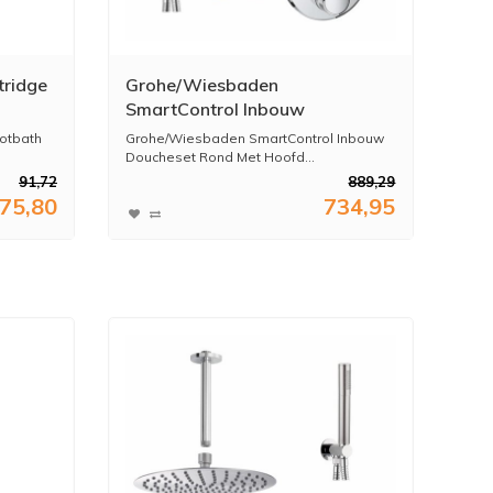
tridge
Grohe/Wiesbaden
SmartControl Inbouw
Doucheset Rond Met
otbath
Grohe/Wiesbaden SmartControl Inbouw
Hoofddouche 20cm en
Doucheset Rond Met Hoofd...
Handdouche Compleet
91,72
889,29
75,80
734,95