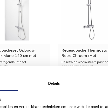
doucheset Opbouw
Regendouche Thermostat
ux Mono 140 cm met
Retro Chroom (Met
ostaatkraan Chroom
Handdouche)
w regendoucheset
Dit retro douchesysteem past per
Aqualux
een badkamer met ret...
 Mono
277,09
229,00
3
Details
p
okies en vergelijkbare technieken om onze website goed te late