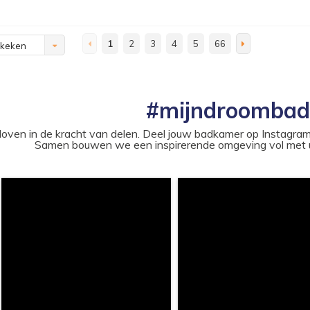
1
2
3
4
5
66
ekeken
#mijndroomba
loven in de kracht van delen. Deel jouw badkamer op Instag
Samen bouwen we een inspirerende omgeving vol met u