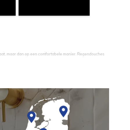
staat, maar dan op een comfortabele manier. Regendouches
ie. Een inbouw regendouche plaatst u in het plafond of aan
s de douche mooi afgewerkt in uw badkamer en heeft het
de douche gedeeltelijk of volledig zichtbaar is in de
er, tot in details. Wij bieden verschillende soorten opbouw
uw wens en heeft u de vrije hand in het design.