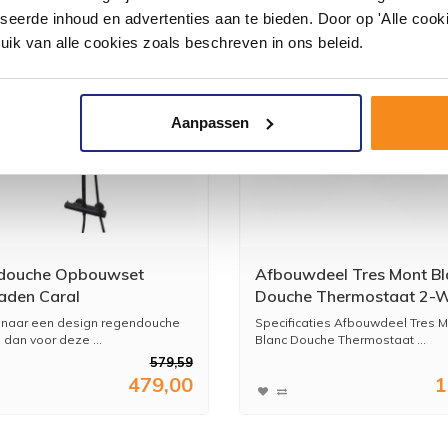
seerde inhoud en advertenties aan te bieden. Door op 'Alle cooki
uik van alle cookies zoals beschreven in ons beleid.
Aanpassen
douche Opbouwset
Afbouwdeel Tres Mont Bl
aden Caral
Douche Thermostaat 2-
statisch 25cm Zwart
Kruisgreep Chroom
 naar een design regendouche
Specificaties Afbouwdeel Tres 
 dan voor deze ...
Blanc Douche Thermostaat ...
579,59
479,00
1