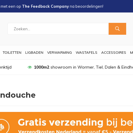
s met een
op
The Feedback Company
na
beoordelingen!
TOILETTEN
LIGBADEN
VERWARMING
WASTAFELS
ACCESSOIRES
M
nktijd
1000m2
showroom in Wormer, Tiel, Dalen & Eindh
ndouche