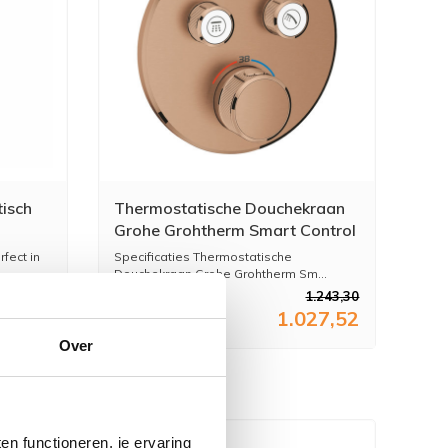
isch
Thermostatische Douchekraan
Grohe Grohtherm Smart Control
met Omstelling Warm Sunset
fect in
Specificaties Thermostatische
Geborsteld
Douchekraan Grohe Grohtherm Sm...
395,30
1.243,30
26,70
1.027,52
Over
n functioneren, je ervaring