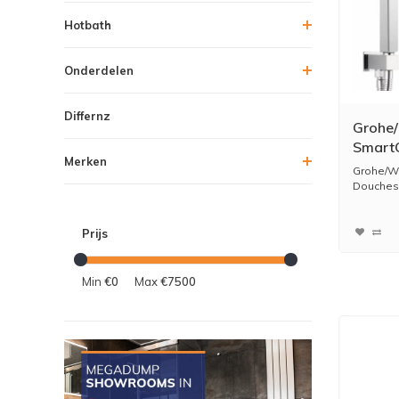
Hotbath
Onderdelen
Differnz
Grohe
SmartC
Merken
Douche
Grohe/W
Hoofd
Douchese
Handd
Prijs
Min
€0
Max
€7500