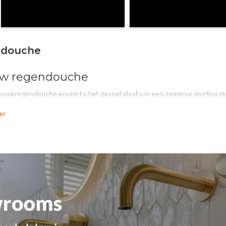
douche
w regendouche
bouwregendouche ervaart u het gevoel alsof u in een zomerse stortbui 
twee manieren worden geïnstalleerd, een daarvan is een inbouw installat
er
and, zonder dat de stang van de douche zichtbaar is. Op deze manier i
luxe, moderne uitstraling.
uw regendouche
s kunt u ook installeren als opbouwdouche, dit houdt in dat de stang van 
j Megadump Wormer bepaalt u helemaal zelf de stijl van uw nieuwe badkam
s in allerlei stijlen. Hiermee kunt u uw badkamer precies inrichten naar 
n