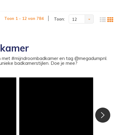
Toon 1 - 12 van 784
Toon:
12
dkamer
ram met #mijndroombadkamer en tag @megadumpnl.
nieke badkamerstijlen. Doe je mee?