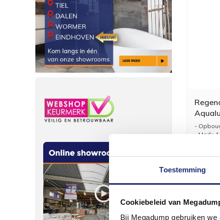
Regen
Aqual
Therm
- Opbou
- Merk: 
- Serie:
- L...
Toestemming
Cookiebeleid van Megadum
Bij Megadump gebruiken we co