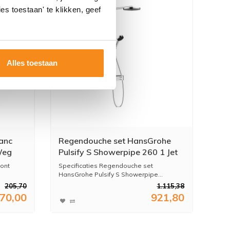
es toestaan' te klikken, geef
Alles toestaan
anc
Regendouche set HansGrohe
Weg
Pulsify S Showerpipe 260 1 Jet
Met ShowerTablet Select 400
Mont
Specificaties Regendouche set
Chroom
HansGrohe Pulsify S Showerpipe...
205,70
1.115,38
70,00
921,80