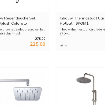
w Regendouche Set
Inbouw Thermostaat Car
plash Colorato
Hotbath SPOM1
statisch Hoofddouche
olorato regendoucheset van het
Inbouw Thermostaat Cartridge H
Vierkant Mat Zwart
a Splash haal...
SPOM1
275,00
225,00