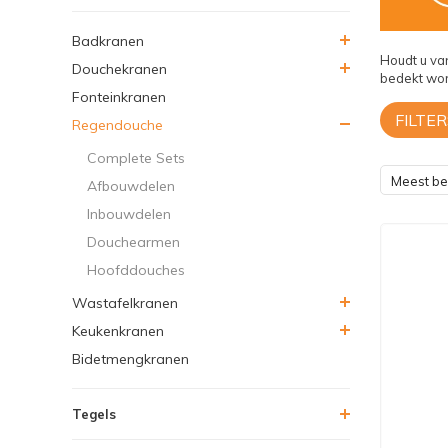
Badkranen
Houdt u va
Douchekranen
bedekt wor
Fonteinkranen
FILTER
Regendouche
Complete Sets
Meest b
Afbouwdelen
Inbouwdelen
Douchearmen
Hoofddouches
Wastafelkranen
Keukenkranen
Bidetmengkranen
Tegels