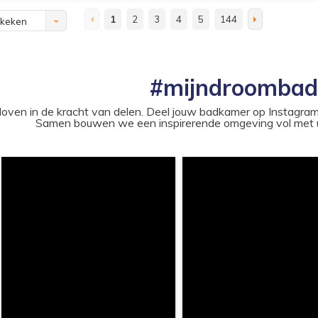
1
2
3
4
5
144
ekeken
#mijndroomba
loven in de kracht van delen. Deel jouw badkamer op Instag
Samen bouwen we een inspirerende omgeving vol met u