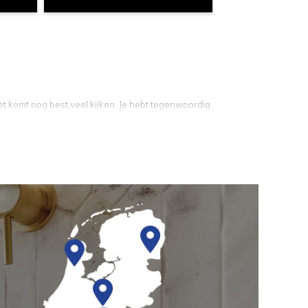
let komt nog best veel kijken. Je hebt tegenwoordig
langrijk dat je de juiste toilet kiest voor je hem haalt.
 verschillende topmerken zoals Geberit, Villeroy en Boch,
tevens ook een los urinoir of een origineel Geberit inbouw
hebben wij ook inbouwreservoirs of hangtoiletten (wandcloset,
s
, ons assortiment bestaat ongeveer 20 verschillende setjes