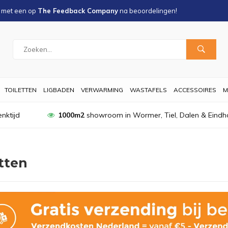
s met een
op
The Feedback Company
na
beoordelingen!
TOILETTEN
LIGBADEN
VERWARMING
WASTAFELS
ACCESSOIRES
M
nktijd
1000m2
showroom in Wormer, Tiel, Dalen & Eindh
tten