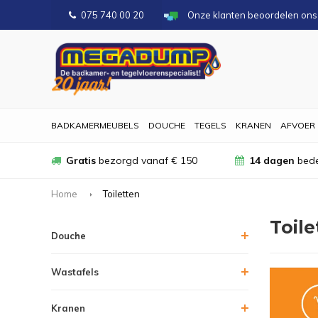
075 740 00 20
Onze klanten beoordelen on
BADKAMERMEUBELS
DOUCHE
TEGELS
KRANEN
AFVOER
Gratis
bezorgd vanaf € 150
14 dagen
bede
Home
Toiletten
Toile
Douche
Wastafels
Kranen