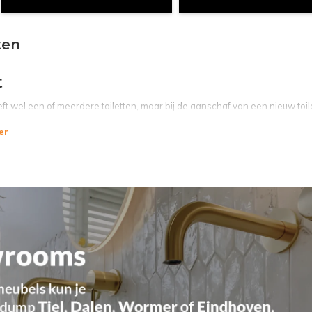
ten
t
eft wel een of meerdere toiletten, maar bij de aanschaf van een nieuw toi
e typen toiletten zoals een diepspoel toilet of een vlakspel toilet. Het is be
er
oilet assortiment
ormer heeft een groot assortiment toiletten, denk hier bijvoorbeeld aan
toilet en nog meer top merken. Maar niet alleen standaard toiletten maar 
set
mp Wormer bieden wij niet alleen top kwaliteit losse toiletten aan maar 
ilet). Wij maken bovendien ook nog mooie kortingen op
geberit toilet set