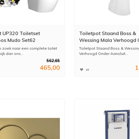
t UP320 Toiletset
Toiletpot Staand Boss &
oos Mudo Set62
Wessing Mala Verhoogd 
Aansluiting Wit
p zoek naar een complete toilet
Toiletpot Staand Boss & Wessin
ijk dan ons...
Verhoogd Onder Aansluit...
562,65
465,00
1