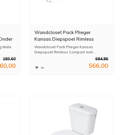
Wandcloset Pack Plieger
Onder
Kansas Diepspoel Rimless
Compact met Closetzitting
g Mala
Wandcloset Pack Plieger Kansas
36x49cm Mat Zwart
Diepspoel Rimless Compact met...
193,60
684,86
60,00
566,00