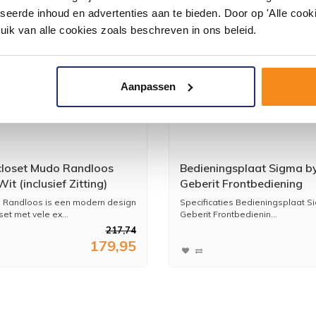
seerde inhoud en advertenties aan te bieden. Door op 'Alle cooki
uik van alle cookies zoals beschreven in ons beleid.
Aanpassen
loset Mudo Randloos
Bedieningsplaat Sigma b
it (inclusief Zitting)
Geberit Frontbediening
Gunmetal Mat
 Randloos is een modern design
Specificaties Bedieningsplaat S
et met vele ex...
Geberit Frontbedienin...
217,74
179,95