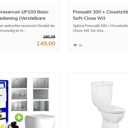
reservoir UP100 Basic
Pressalit 300 + Closetzitt
ediening (Verstelbare
Soft-Close Wit
/diepte)
t verkochte reservoir! Omdat de
Sphinx Pressalit 300 + Closetzitti
nvoudig te m...
Close Wit. De clos...
180,29
149,00