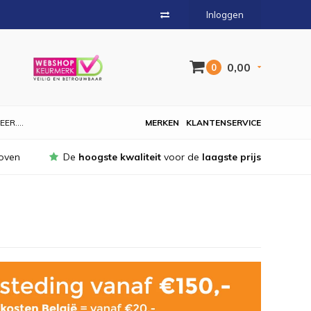
Inloggen
0,00
0
EER....
MERKEN
KLANTENSERVICE
oven
De
hoogste kwaliteit
voor de
laagste prijs