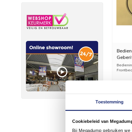
Bedien
Geberi
Goud
Bedienin
Frontbed
Toestemming
Cookiebeleid van Megadum
Bij Megadump gebruiken we co