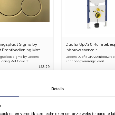
ingsplaat Sigma by
Duofix Up720 Ruimtebes
t Frontbediening Mat
Inbouwreservoir
gsplaat Sigma by Geberit
Geberit Duofix UP720 inbouwrese
iening Mat Goud ☆...
Zeer hoogwaardige kwali...
163,29
134,95
3
Details
p
okies en vergelijkbare technieken om onze website goed te late