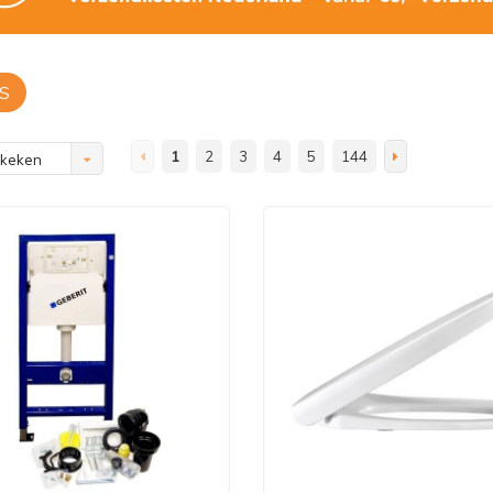
S
1
2
3
4
5
144
ekeken