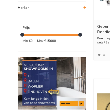
Merken
Geberi
Prijs
Randl
Bent u o
Min
€0
Max
€15000
sets? Bek