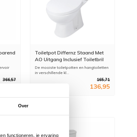
parend
Toiletpot Differnz Staand Met
AO Uitgang Inclusief Toiletbril
Wit
rvoir
De mooiste toiletpotten en hangtoiletten
in verschillende kl...
366,57
165,71
02,95
136,95
Over
n functioneren, je ervaring