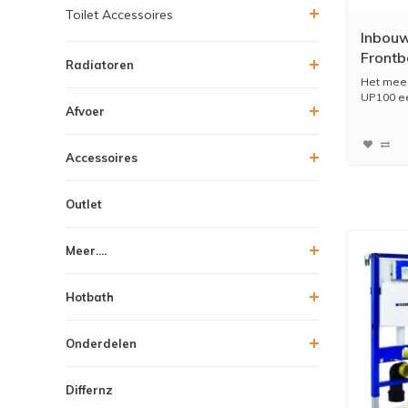
Toilet Accessoires
Inbouw
Frontb
Radiatoren
hoogte
Het mees
UP100 ee
Afvoer
Accessoires
Outlet
Meer....
Hotbath
Onderdelen
Differnz