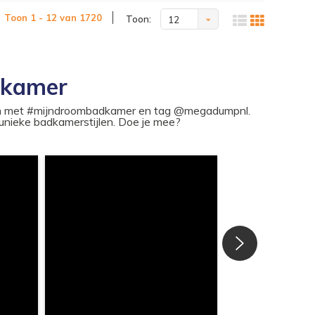
Toon 1 - 12 van 1720
Toon:
12
dkamer
ram met #mijndroombadkamer en tag @megadumpnl.
nieke badkamerstijlen. Doe je mee?