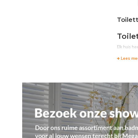
Toilet
Toile
Elk huis he
verschillend
Lees me
Het t
Megadump W
een sphinx 
reservoir.
Toilet
Bij Megadu
hangend to