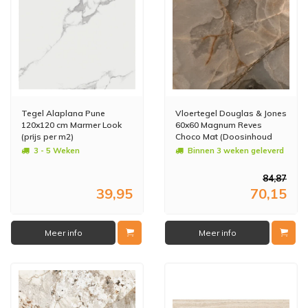
Tegel Alaplana Pune
Vloertegel Douglas & Jones
120x120 cm Marmer Look
60x60 Magnum Reves
(prijs per m2)
Choco Mat (Doosinhoud
1.08 m2)
3 - 5 Weken
Binnen 3 weken geleverd
84,87
39,95
70,15
Meer info
Meer info