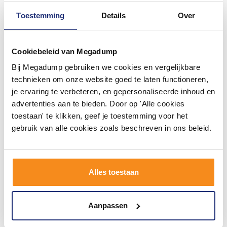
Toestemming
Details
Over
Cookiebeleid van Megadump
Bij Megadump gebruiken we cookies en vergelijkbare
Vloertegel Douglas & Jones
Vloertegel Stonemood
Magnum 120x120 cm
80x80 cm Grey (Prijs per m2)
technieken om onze website goed te laten functioneren,
Marmerlook Gerectificeerd 6
je ervaring te verbeteren, en gepersonaliseerde inhoud en
mm Mat Jasper Rouge (prijs
Binnen 5 weken geleverd
Binnen 5 (werk)dagen
advertenties aan te bieden. Door op 'Alle cookies
per m2)
geleverd
toestaan' te klikken, geef je toestemming voor het
108,30
59,59
89,50
49,25
gebruik van alle cookies zoals beschreven in ons beleid.
Meer info
Meer info
Alles toestaan
1
2
3
4
5
115
Aanpassen