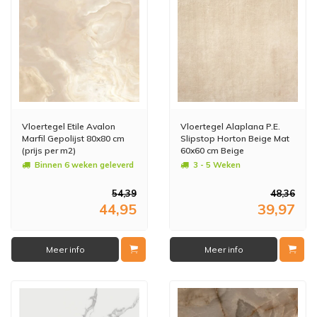
Vloertegel Etile Avalon
Vloertegel Alaplana P.E.
Marfil Gepolijst 80x80 cm
Slipstop Horton Beige Mat
(prijs per m2)
60x60 cm Beige
(doosinhoud 1.44m2) (prijs
Binnen 6 weken geleverd
3 - 5 Weken
per m2)
54,39
48,36
44,95
39,97
Meer info
Meer info