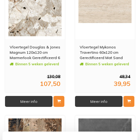
Vloertegel Douglas & Jones
Vloertegel Mykonos
Magnum 120x120 cm
Travertino 60x120 cm
Marmerlook Gerectificeerd 6
Gerectificeerd Mat Sand
mm Gepolijst Tundra (prijs
(Prijs Per m2)
Binnen 5 weken geleverd
Binnen 5 weken geleverd
per m2)
130,08
48,34
107,50
39,95
Meer info
Meer info