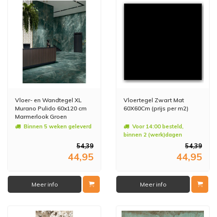
Vloer- en Wandtegel XL
Vloertegel Zwart Mat
Murano Pulido 60x120 cm
60X60Cm (prijs per m2)
Marmerlook Groen
(Doosinhoud: 1,44 m2)
Binnen 5 weken geleverd
Voor 14:00 besteld,
(prijs per m2)
binnen 2 (werk)dagen
geleverd
54,39
54,39
44,95
44,95
Meer info
Meer info