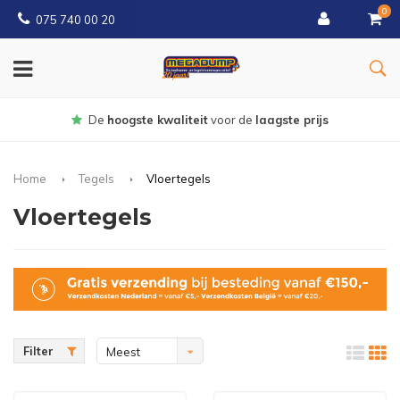
0
075 740 00 20
Gratis
bezorgd vanaf € 150
Home
Tegels
Vloertegels
Vloertegels
Filter
Meest
bekeken