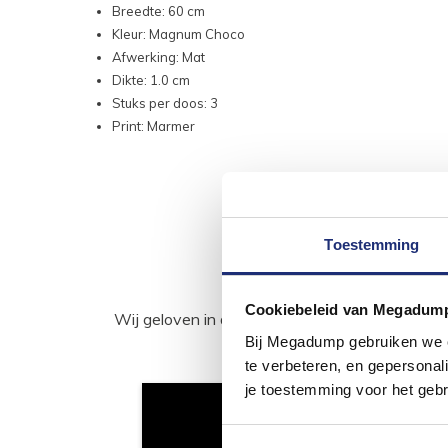
Breedte: 60 cm
Kleur: Magnum Choco
Afwerking: Mat
Dikte: 1.0 cm
Stuks per doos: 3
Print: Marmer
Toestemming
Cookiebeleid van Megadum
Wij geloven in de kracht van delen. Deel j
Bij Megadump gebruiken we co
te verbeteren, en gepersonali
je toestemming voor het gebr