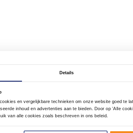
Details
#mijndroombadkamer
p
ouw badkamer op Instagram met #mijndroombadkamer en tag @m
omgeving vol met unieke badkamerstijlen. Doe je mee?
okies en vergelijkbare technieken om onze website goed te late
seerde inhoud en advertenties aan te bieden. Door op 'Alle cooki
uik van alle cookies zoals beschreven in ons beleid.