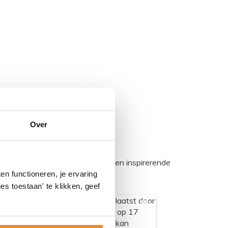
Over
egadumpnl. Samen bouwen we een inspirerende
n functioneren, je ervaring
es toestaan' te klikken, geef