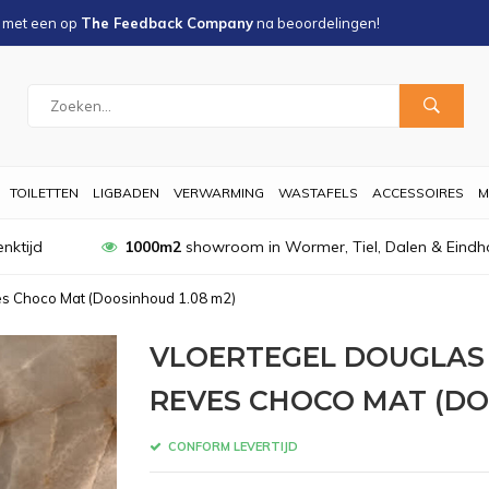
s met een
op
The Feedback Company
na
beoordelingen!
TOILETTEN
LIGBADEN
VERWARMING
WASTAFELS
ACCESSOIRES
M
nktijd
1000m2
showroom in Wormer, Tiel, Dalen & Eindh
s Choco Mat (Doosinhoud 1.08 m2)
VLOERTEGEL DOUGLAS
REVES CHOCO MAT (DO
CONFORM LEVERTIJD