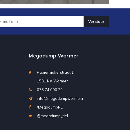
Verstuur
Megadump Wormer
Papiermakerstraat 1
1531 NA Wormer
075 74 000 20
info@megadumpwormer.nl
/MegadumpNL
@megadump_tiel