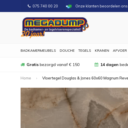
075 740 00 20
Onze klanten beoordelen on
BADKAMERMEUBELS
DOUCHE
TEGELS
KRANEN
AFVOER
Gratis
bezorgd vanaf € 150
14 dagen
bede
Home
Vloertegel Douglas & Jones 60x60 Magnum Reve