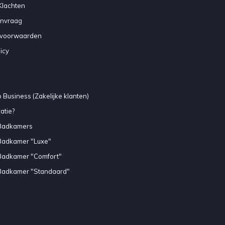
Klachten
anvraag
voorwaarden
icy
 Business (Zakelijke klanten)
atie?
Badkamers
Badkamer "Luxe"
Badkamer "Comfort"
Badkamer "Standaard"