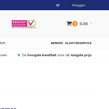
Inloggen
0,00
0
EER....
MERKEN
KLANTENSERVICE
oven
De
hoogste kwaliteit
voor de
laagste prijs