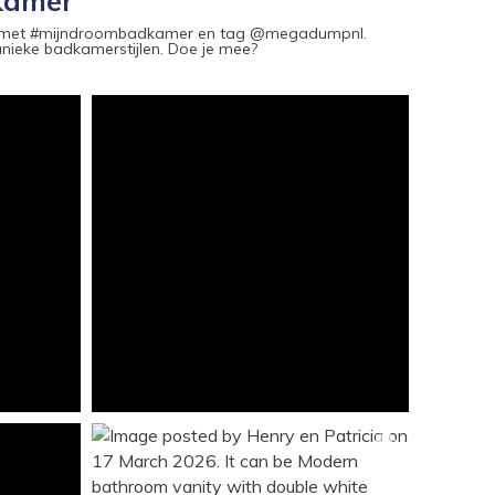
kamer
ram met #mijndroombadkamer en tag @megadumpnl.
ieke badkamerstijlen. Doe je mee?