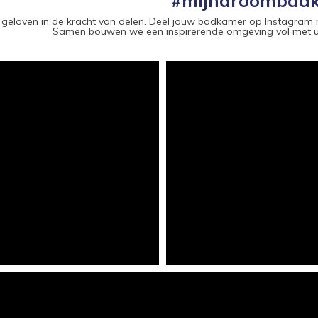
#mijndroombad
 geloven in de kracht van delen. Deel jouw badkamer op Instag
Samen bouwen we een inspirerende omgeving vol met un