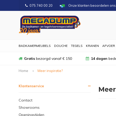
075 740 00 20
Onze klanten beoordelen on
BADKAMERMEUBELS
DOUCHE
TEGELS
KRANEN
AFVOER
Gratis
bezorgd vanaf € 150
14 dagen
bede
Home
Meer inspiratie?
Klantenservice
Meer 
Contact
Showrooms
Openingstijden