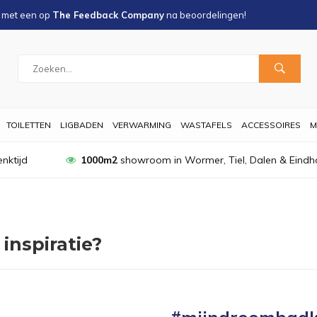
s met een
op
The Feedback Company
na
beoordelingen!
TOILETTEN
LIGBADEN
VERWARMING
WASTAFELS
ACCESSOIRES
M
nktijd
1000m2
showroom in Wormer, Tiel, Dalen & Eindh
inspiratie?