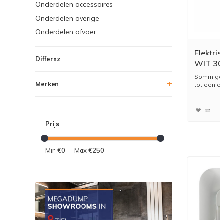
Onderdelen accessoires
Onderdelen overige
Onderdelen afvoer
Elektr
Differnz
WIT 3
Vloeis
Sommige 
Merken
tot een e
Prijs
Min
€0
Max
€250