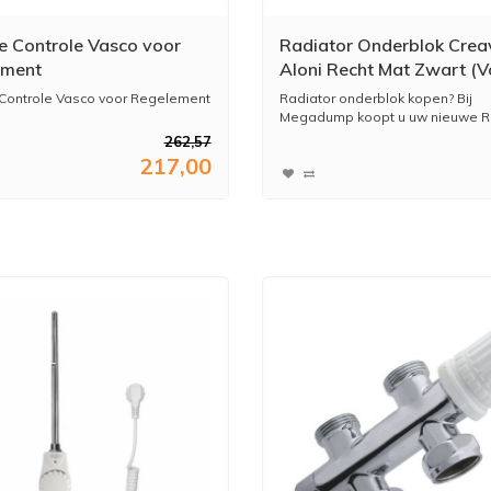
 Controle Vasco voor
Radiator Onderblok Creav
ement
Aloni Recht Mat Zwart (V
midden aansluiting)
Controle Vasco voor Regelement
Radiator onderblok kopen? Bij
Megadump koopt u uw nieuwe Ra
262,57
217,00