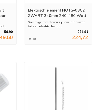
it
Elektrisch element HOTS-03C2
oor
ZWART 340mm 240-480 Watt
+ Vloeistof + Montage & Test
Sommige radiatoren zijn om te bouwen
d...
tot een elektrische rad...
59,90
271,91
49,50
224,72