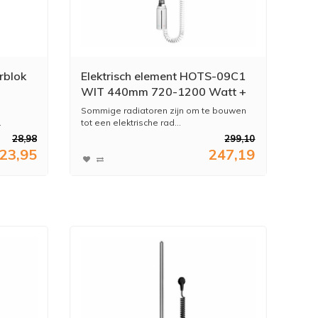
rblok
Elektrisch element HOTS-09C1
WIT 440mm 720-1200 Watt +
Vloeistof + Montage & Test
Sommige radiatoren zijn om te bouwen
.
tot een elektrische rad...
28,98
299,10
23,95
247,19