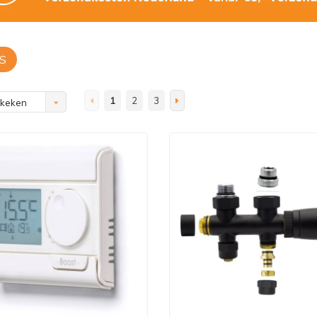
S
1
2
3
ekeken