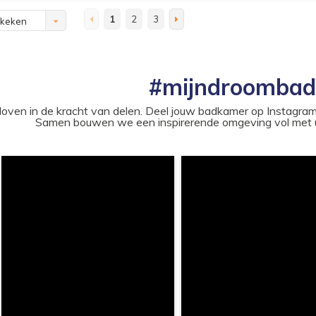
1
2
3
ekeken
#mijndroomba
loven in de kracht van delen. Deel jouw badkamer op Instag
Samen bouwen we een inspirerende omgeving vol met u