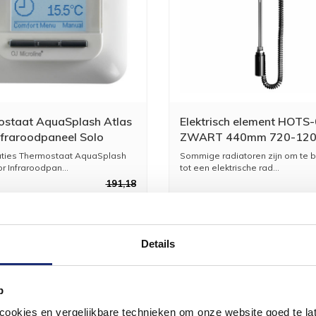
staat AquaSplash Atlas
Elektrisch element HOTS
nfraroodpaneel Solo
ZWART 440mm 720-12
ad Wit
Watt + Vloeistof + Monta
aties Thermostaat AquaSplash
Sommige radiatoren zijn om te
Test
r Infraroodpan...
tot een elektrische rad...
191,18
158,00
2
Details
p
okies en vergelijkbare technieken om onze website goed te late