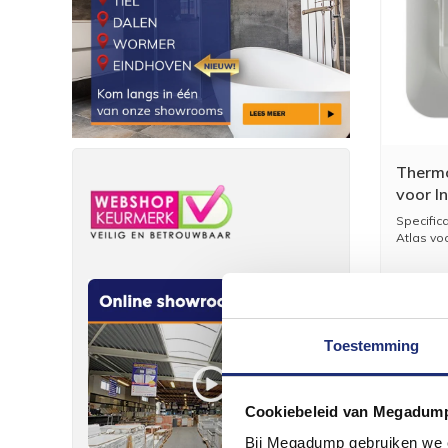
Thermo
voor I
Bedra
Specific
Atlas voo
Toestemming
Cookiebeleid van Megadum
Bij Megadump gebruiken we co