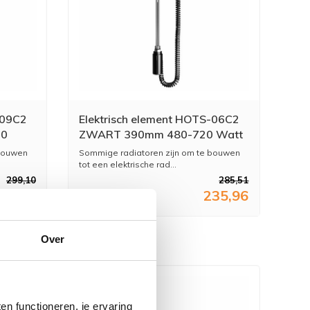
-09C2
Elektrisch element HOTS-06C2
00
ZWART 390mm 480-720 Watt
ge &
+ Vloeistof + Montage & Test
 bouwen
Sommige radiatoren zijn om te bouwen
tot een elektrische rad...
299,10
285,51
47,19
235,96
Over
n functioneren, je ervaring