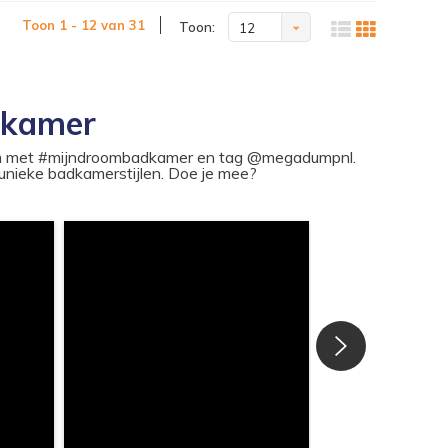
Toon 1 - 12 van 31
Toon:
12
dkamer
ram met #mijndroombadkamer en tag @megadumpnl.
nieke badkamerstijlen. Doe je mee?