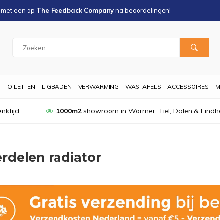
s met een
op
The Feedback Company
na
beoordelingen!
TOILETTEN
LIGBADEN
VERWARMING
WASTAFELS
ACCESSOIRES
M
nktijd
1000m2
showroom in Wormer, Tiel, Dalen & Eindh
rdelen radiator