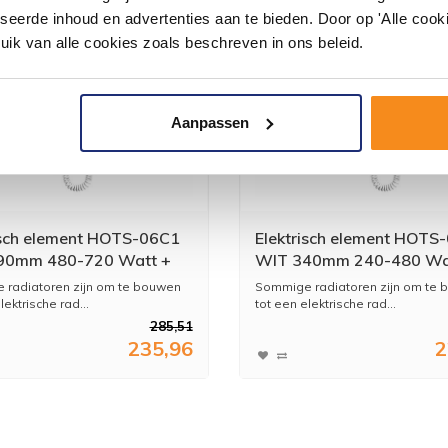
seerde inhoud en advertenties aan te bieden. Door op 'Alle cooki
uik van alle cookies zoals beschreven in ons beleid.
Aanpassen
isch element HOTS-06C1
Elektrisch element HOTS
90mm 480-720 Watt +
WIT 340mm 240-480 Wa
tof + Montage & Test
Vloeistof + Montage & Te
radiatoren zijn om te bouwen
Sommige radiatoren zijn om te
lektrische rad...
tot een elektrische rad...
285,51
235,96
2