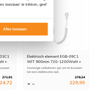
es toestaan' te klikken, geef
Alles toestaan
-03C1
Elektrisch element EGB-09C1
tt +
WIT 900mm 720-1200Watt +
st
Vloeistof + Montage & Test
 bouwen
Sommige radiatoren zijn om te bouwen
tot een elektrische rad...
271,91
278,24
24,72
229,95