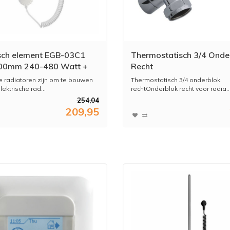
isch element EGB-03C1
Thermostatisch 3/4 Onde
00mm 240-480 Watt +
Recht
tof + Montage & Test
radiatoren zijn om te bouwen
Thermostatisch 3/4 onderblok
lektrische rad...
rechtOnderblok recht voor radia..
254,04
209,95