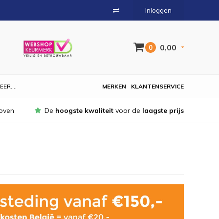
Inloggen
0,00
0
EER....
MERKEN
KLANTENSERVICE
oven
De
hoogste kwaliteit
voor de
laagste prijs