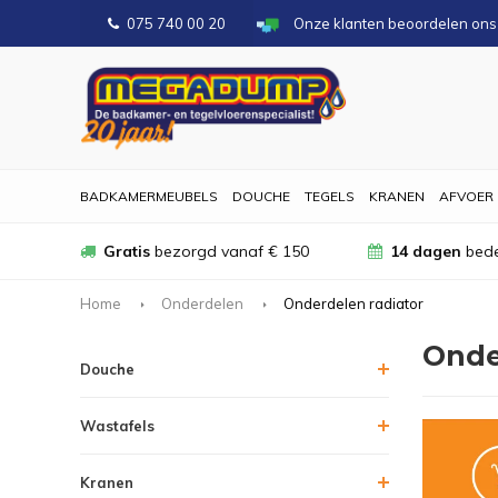
075 740 00 20
Onze klanten beoordelen on
BADKAMERMEUBELS
DOUCHE
TEGELS
KRANEN
AFVOER
Gratis
bezorgd vanaf € 150
14 dagen
bede
Home
Onderdelen
Onderdelen radiator
Onde
Douche
Wastafels
Kranen