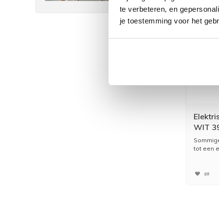
te verbeteren, en gepersonali
je toestemming voor het gebr
Elektr
WIT 3
Vloeis
Sommige 
tot een e