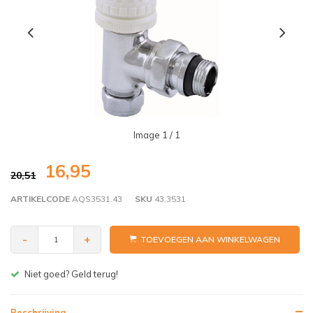
Image
1
/ 1
16,95
20,51
ARTIKELCODE
AQS3531.43
SKU
43.3531
-
+
TOEVOEGEN AAN WINKELWAGEN
Gratis bezorgen v.a. € 150,- (NL)
Beschrijving