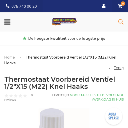
0
075 740 00 20
Gratis
bezorgd vanaf € 150
Home
Thermostaat Voorbereid Ventiel 1/2"X15 (M22) Knel
Haaks
Terug
Thermostaat Voorbereid Ventiel
1/2"X15 (M22) Knel Haaks
0
LEVERTIJD
VOOR 14:00 BESTELD, VOLGENDE
(WERK)DAG IN HUIS
reviews