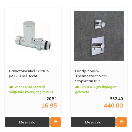
Radiatorventiel 1/2"X15
Laddy Inbouw
(M22) Knel Recht
Thermostaat Met 1
Stopkraan 012
Voor 14:00 besteld,
Binnen 5 (werk)dagen
volgende (werk)dag in huis
geleverd
20,51
532,40
16,95
440,00
Meer info
Meer info