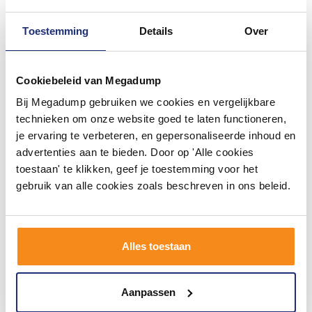
Toestemming
Details
Over
#mijndroombadkamer
Wij geloven in de kracht van delen. Deel jouw
badkamer op Instagram met #mijndroombadkamer
Cookiebeleid van Megadump
en tag @megadumpnl. Samen bouwen we een
inspirerende omgeving vol met unieke
Bij Megadump gebruiken we cookies en vergelijkbare
badkamerstijlen. Doe je mee?
technieken om onze website goed te laten functioneren,
je ervaring te verbeteren, en gepersonaliseerde inhoud en
advertenties aan te bieden. Door op 'Alle cookies
toestaan' te klikken, geef je toestemming voor het
gebruik van alle cookies zoals beschreven in ons beleid.
Alles toestaan
Aanpassen