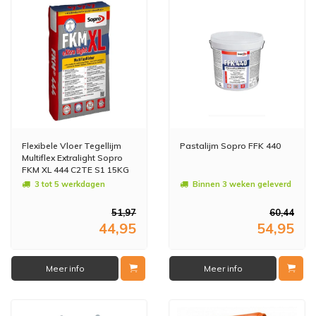
Flexibele Vloer Tegellijm
Pastalijm Sopro FFK 440
Multiflex Extralight Sopro
FKM XL 444 C2TE S1 15KG
3 tot 5 werkdagen
Binnen 3 weken geleverd
51,97
60,44
44,95
54,95
Meer info
Meer info