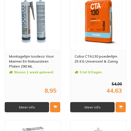
Montagelijm Isodeco Voor
Coba CTA130 poederlijm
Marmer En Natuursteen
25 KG Universeel & Zuinig
Platen 290 ML
Binnen 1 week geleverd
5 tot 8 Dagen
54,00
8,95
44,63
Meer info
Meer info