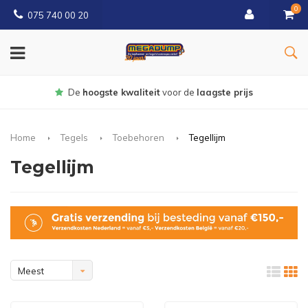
0
075 740 00 20
Gratis
bezorgd vanaf € 150
Home
Tegels
Toebehoren
Tegellijm
Tegellijm
Meest
bekeken