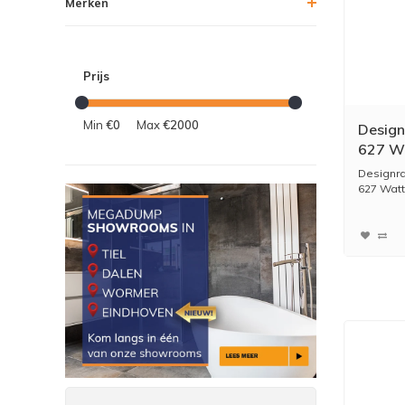
Merken
Prijs
Min
€0
Max
€2000
Design
627 Wa
113,5x
Designra
627 Watt 