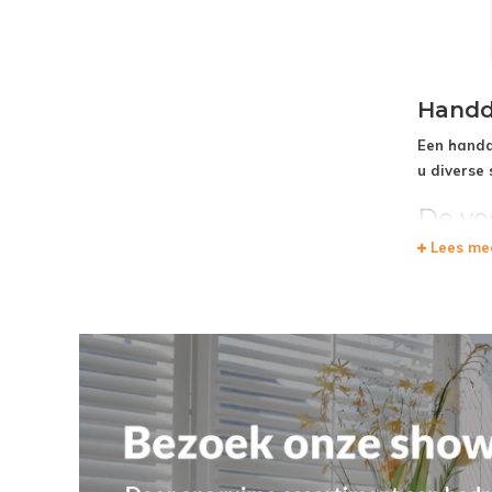
Handd
Een handd
u diverse 
De vo
Lees me
Met een han
tegelijker
afgifte. Da
radiatoren
ook elektri
de badkam
Een handdo
kunt over 
modellen, 