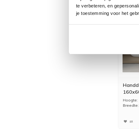
te verbeteren, en gepersonali
je toestemming voor het gebr
Handd
160x60
Zijaan
Hoogte:
Messi
Breedte:
Diepte: 
Kleur: G
...