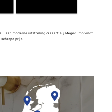
 u een moderne uitstraling creëert. Bij Megadump vindt
scherpe prijs.
iet er namelijk niet alleen mooi uit, maar verwarmt
t een grote oppervlakte, wat zorgt voor een goede warmte-
nten de hoogte in gaan. In tegenstelling tot traditionele
groot mogelijk oppervlak te creëren. U vindt bij Megadump
trale verwarming. Dat is wel zo prettig in een ruimte zoals
oven elkaar zijn geplaatst, in de vorm van een ladder. U
n. In het assortiment van Megadump vindt u diverse
 er ook voor uw bestaande badkamer-aansluiting en