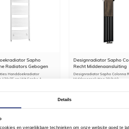
oekradiator Sapho
Designradiator Sapho Co
ne Radiators Gebogen
Recht Middenaansluiting
5 cm Wit
29.8x180 cm 614W Antra
aties Handdoekradiator
Designradiator Sapho Colonna 
170x75 cm Wit Sapho A...
Middenaansluiting 29.8x18...
192,00
159,00
3
Details
p
okies en vergelijkbare technieken om onze website goed te late