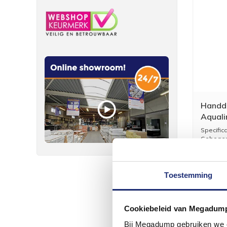
Handd
Aquali
170x7
Specific
Gebogen 
Toestemming
Cookiebeleid van Megadum
Bij Megadump gebruiken we co