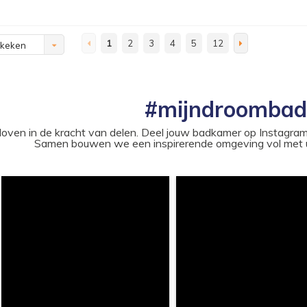
1
2
3
4
5
12
ekeken
#mijndroomba
loven in de kracht van delen. Deel jouw badkamer op Instag
Samen bouwen we een inspirerende omgeving vol met u