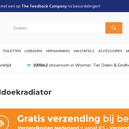
s met een
op
The Feedback Company
na
beoordelingen!
TOILETTEN
LIGBADEN
VERWARMING
WASTAFELS
ACCESSOIRES
M
nktijd
1000m2
showroom in Wormer, Tiel, Dalen & Eindh
doekradiator