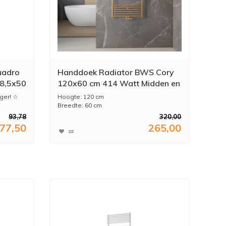
uadro
Handdoek Radiator BWS Cory
48,5x50
120x60 cm 414 Watt Midden en
Zijaansluiting Geborsteld
ger! ☆
Hoogte: 120 cm
Messing Goud
Breedte: 60 cm
Diepte: 8,4 cm
93,78
320,00
Kleur: Goud
77,50
265,00
...