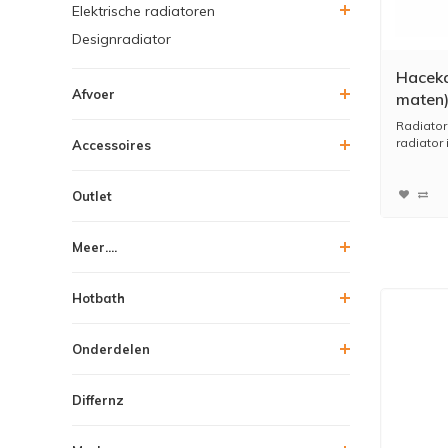
Elektrische radiatoren
Designradiator
Haceka
Afvoer
maten
Radiato
radiator i
Accessoires
Outlet
Meer....
Hotbath
Onderdelen
Differnz