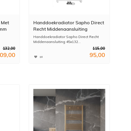
 Met
Handdoekradiator Sapho Direct
 mm
Recht Middenaansluiting
45x132.2 cm 539W Wit
Handdoekradiator Sapho Direct Recht
Middenaansluiting 45x132...
132,00
115,00
09,00
95,00