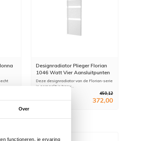
lonna
Designradiator Plieger Florian
1046 Watt Vier Aansluitpunten
ciet
171x60 cm Wit
Recht
Deze designradiator van de Florian-serie
is gemaakt in trapv...
469,00
450,12
88,00
372,00
Over
n functioneren, je ervaring