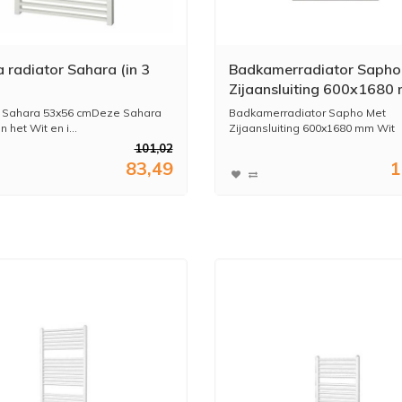
 radiator Sahara (in 3
Badkamerradiator Sapho
)
Zijaansluiting 600x1680
Wit
r Sahara 53x56 cmDeze Sahara
Badkamerradiator Sapho Met
n het Wit en i...
Zijaansluiting 600x1680 mm Wit
101,02
...
83,49
1