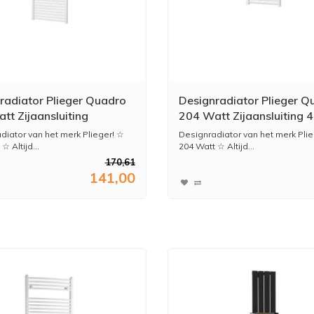
radiator Plieger Quadro
Designradiator Plieger Q
tt Zijaansluiting
204 Watt Zijaansluiting 
60 cm Wit
cm Wit
diator van het merk Plieger! ☆
Designradiator van het merk Plie
☆ Altijd...
204 Watt ☆ Altijd...
170,61
141,00