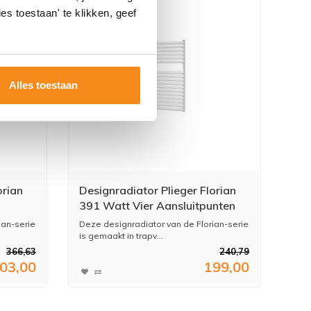
es toestaan' te klikken, geef
Alles toestaan
orian
Designradiator Plieger Florian
391 Watt Vier Aansluitpunten
50 cm
72,2x50 cm Wit
ian-serie
Deze designradiator van de Florian-serie
is gemaakt in trapv...
366,63
240,79
03,00
199,00