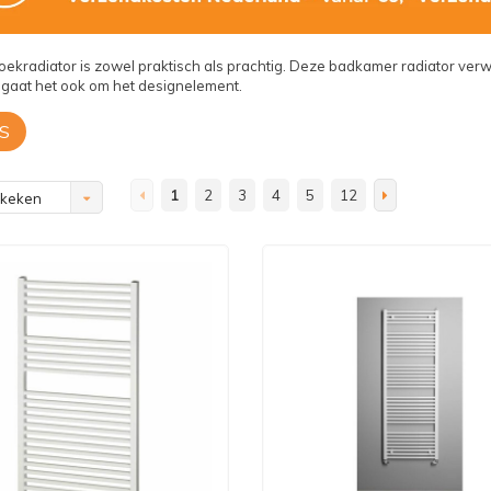
ekradiator is zowel praktisch als prachtig. Deze badkamer radiator ver
gaat het ook om het designelement.
S
1
2
3
4
5
12
ekeken