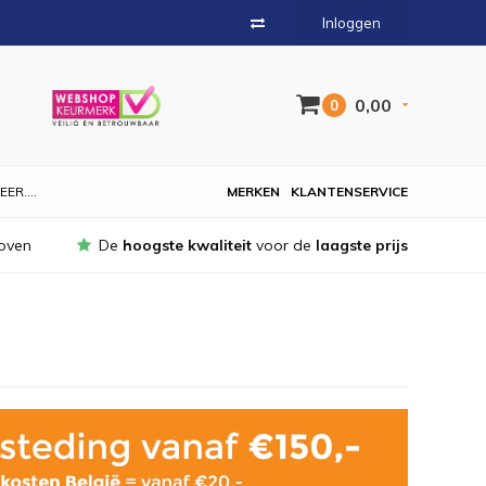
Inloggen
0,00
0
EER....
MERKEN
KLANTENSERVICE
oven
De
hoogste kwaliteit
voor de
laagste prijs