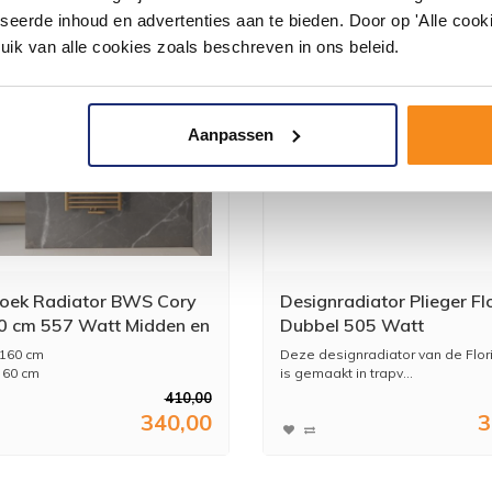
seerde inhoud en advertenties aan te bieden. Door op 'Alle cooki
uik van alle cookies zoals beschreven in ons beleid.
Aanpassen
oek Radiator BWS Cory
Designradiator Plieger Fl
 cm 557 Watt Midden en
Dubbel 505 Watt
sluiting Geborsteld
Middenaansluiting 72,2x
 160 cm
Deze designradiator van de Flor
ng Goud
Wit
 60 cm
is gemaakt in trapv...
8,4 cm
410,00
oud
340,00
3