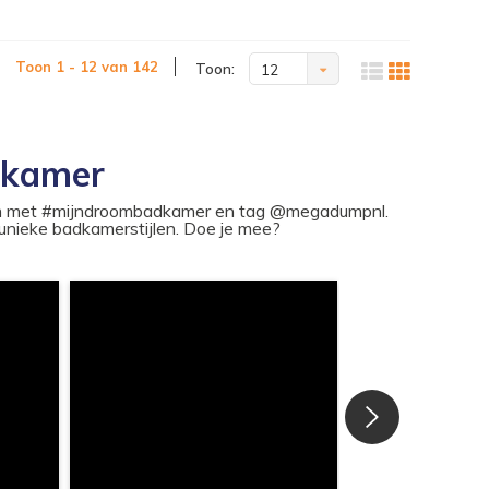
Toon 1 - 12 van 142
Toon:
12
dkamer
ram met #mijndroombadkamer en tag @megadumpnl.
nieke badkamerstijlen. Doe je mee?