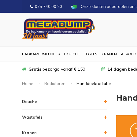
075 740 00 20
Onze klanten beoordelen on
BADKAMERMEUBELS
DOUCHE
TEGELS
KRANEN
AFVOER
Gratis
bezorgd vanaf € 150
14 dagen
bede
Home
Radiatoren
Handdoekradiator
Hand
Douche
Wastafels
Kranen