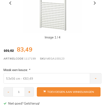
Image
1
/ 4
83,49
101,02
ARTIKELCODE
1117199
SKU
MEGA100123
Maak een keuze:
*
53x56 cm - €83,49
-
+
TOEVOEGEN AAN WINKELWAGEN
Gratis bezorgen v.a. € 150,- (NL)