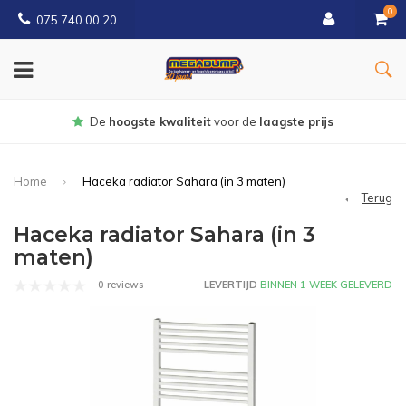
0
075 740 00 20
Gratis
bezorgd vanaf € 150
Home
Haceka radiator Sahara (in 3 maten)
Terug
Haceka radiator Sahara (in 3
maten)
0 reviews
LEVERTIJD
BINNEN 1 WEEK GELEVERD