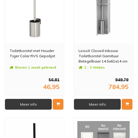
Toiletborstel met Houder
LoooX Closed Inbouw
Tiger Colar RVS Gepolijst
Toiletborstel Garnituur
Betegelbaar 14.5x61x14 cm
RVS CL8
Binnen 1 week geleverd
2 - 3 Weken
56,81
949,79
46,95
784,95
Meer info
Meer info