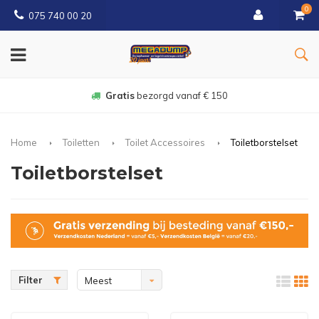
0
075 740 00 20
Gratis
bezorgd vanaf € 150
Home
Toiletten
Toilet Accessoires
Toiletborstelset
Toiletborstelset
Filter
Meest
bekeken