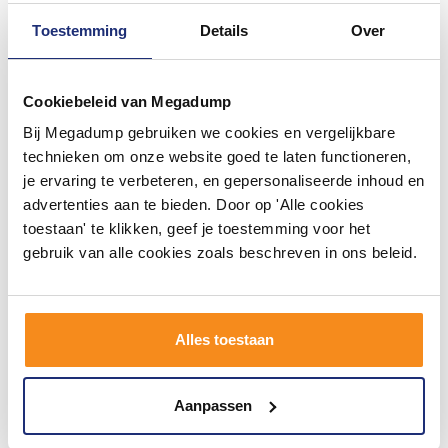
Toestemming
Details
Over
Cookiebeleid van Megadump
Bij Megadump gebruiken we cookies en vergelijkbare
Accessoires Set Geesa
Toiletset Accessoires
Topaz Toiletborstelhouder
Geesa Shift Toiletborstel
technieken om onze website goed te laten functioneren,
Handdoekhaak Klein en
met houder -
je ervaring te verbeteren, en gepersonaliseerde inhoud en
Toiletrolhouder Mat Zwart
Toiletrolhouder zonder klep
3 - 5 Weken
Voor 14:00 besteld,
advertenties aan te bieden. Door op 'Alle cookies
- Handdoekhaak - Zwart
volgende (werk)dag in huis
toestaan' te klikken, geef je toestemming voor het
139,15
333,90
115,00
275,95
gebruik van alle cookies zoals beschreven in ons beleid.
Meer info
Meer info
Alles toestaan
1
2
3
4
5
6
7
Aanpassen