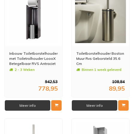
Inbouw Toiletborstelhouder
Toiletborstelhouder Boston
met Toiletrolhouder LoooX
Muur Rvs Geborsteld 35.6
Betegelbaar RVS Antraciet
Cm
CL9
2 - 3 Weken
Binnen 1 week geleverd
942,53
108,84
778,95
89,95
Meer info
Meer info