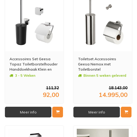
Accessoires Set Geesa
Toiletset Accessoires
Topaz Toiletborstelhouder
Geesa Nemox met
Handdoekhaak Klein en
Toiletborstel
Toiletrolhouder Chroom
Toiletrolhouder en
3 - 5 Weken
Binnen 5 weken geleverd
Handdoekhaak RVS
111,32
18.143,00
92,00
14.995,00
Meer info
Meer info