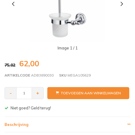
Image
1
/ 1
62,00
75,02
ARTIKELCODE
ADB3890030
SKU
MEGA105629
-
+
TOEVOEGEN AAN WINKELWAGEN
Niet goed? Geld terug!
Beschrijving