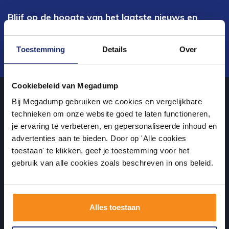
Blijf op de hoogte van het laatste nieuws en
ontwikkelingen
Toestemming
Details
Over
Verstuur
Cookiebeleid van Megadump
Bij Megadump gebruiken we cookies en vergelijkbare
Over ons
technieken om onze website goed te laten functioneren,
je ervaring te verbeteren, en gepersonaliseerde inhoud en
advertenties aan te bieden. Door op 'Alle cookies
uw sanitairwinkel in Wormer waar u niet alleen in onze showroom
toestaan' te klikken, geef je toestemming voor het
terecht kunt voor badkamertegels en sanitair, maar ook via de
gebruik van alle cookies zoals beschreven in ons beleid.
online winkel kan bestellen!
Alles toestaan