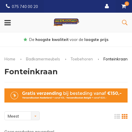
0
075 740 00 20
Gratis
bezorgd vanaf € 150
Home
Badkamermeubels
Toebehoren
Fonteinkraan
Fonteinkraan
Meest
bekeken
Geen producten gevonden!...