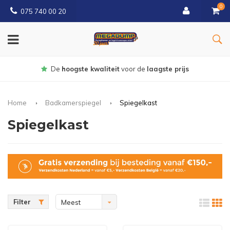
0
075 740 00 20
Gratis
bezorgd vanaf € 150
Home
Badkamerspiegel
Spiegelkast
Spiegelkast
Filter
Meest
bekeken