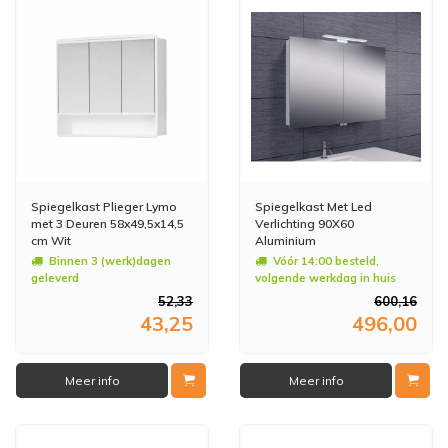
Spiegelkast Plieger Lymo
Spiegelkast Met Led
met 3 Deuren 58x49,5x14,5
Verlichting 90X60
cm Wit
Aluminium
Binnen 3 (werk)dagen
Vóór 14:00 besteld,
geleverd
volgende werkdag in huis
52,33
600,16
43,25
496,00
Meer info
Meer info