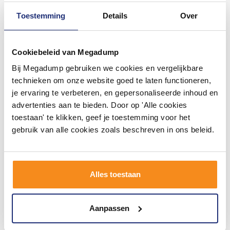
Toestemming
Details
Over
Cookiebeleid van Megadump
Bij Megadump gebruiken we cookies en vergelijkbare
Aluma Spiegelkast
Spiegelkast Wood 120Cm
100X80Cm Led Verlichting
technieken om onze website goed te laten functioneren,
je ervaring te verbeteren, en gepersonaliseerde inhoud en
1 tot 3 werkdagen
Binnen 1 week geleverd
advertenties aan te bieden. Door op 'Alle cookies
toestaan' te klikken, geef je toestemming voor het
885,72
827,64
732,00
684,00
gebruik van alle cookies zoals beschreven in ons beleid.
Meer info
Meer info
Alles toestaan
1
2
3
4
5
18
Aanpassen