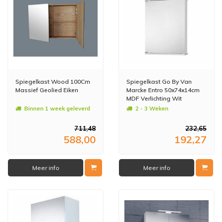
Spiegelkast Wood 100Cm
Spiegelkast Go By Van
Massief Geolied Eiken
Marcke Entro 50x74x14cm
MDF Verlichting Wit
Binnen 1 week geleverd
2 - 3 Weken
711,48
232,65
588,00
192,27
Meer info
Meer info