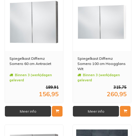
Spiegelkast Differnz
Spiegelkast Differnz
Somero 60 cm Antraciet
Somero 100 cm Hoogglans
Wit
Binnen 3 (werk)dagen
Binnen 3 (werk)dagen
geleverd
geleverd
189,91
315,75
156,95
260,95
Meer info
Meer info