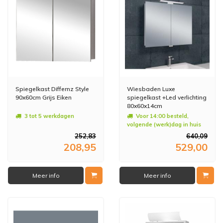
Spiegelkast Differnz Style
Wiesbaden Luxe
90x60cm Grijs Eiken
spiegelkast +Led verlichting
80x60x14cm
3 tot 5 werkdagen
Voor 14:00 besteld,
volgende (werk)dag in huis
252,83
640,09
208,95
529,00
Meer info
Meer info