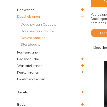
Badkranen
Voordelig
Douchekranen
Douchepane
Kom langs 
Douchekraan Opbouw
Douchekraan Inbouw
FILTER
Douchepanelen
Stortdouche
Meest b
Fonteinkranen
Regendouche
Wastafelkranen
Keukenkranen
Bidetmengkranen
Tegels
Baden