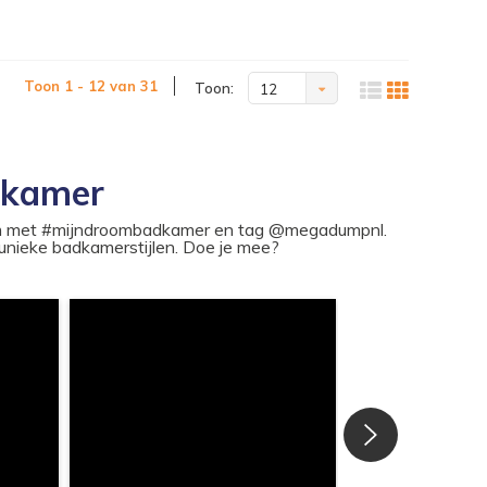
Toon 1 - 12 van 31
Toon:
12
dkamer
ram met #mijndroombadkamer en tag @megadumpnl.
nieke badkamerstijlen. Doe je mee?