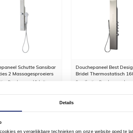
paneel Schutte Sansibar
Douchepaneel Best Desig
ties 2 Massagesproeiers
Bridel Thermostatisch 16
cm RVS-304
aties Douchepaneel Schutte
Specificaties Douchepaneel
3 Functies 2 Mas...
Thermostatisch 160 x 22 cm RVS-3
252,89
209,00
5
Details
p
okies en vergelijkbare technieken om onze website goed te late