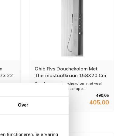
n
Ohio Rvs Douchekolom Met
0 x 22
Thermostaatkraan 158X20 Cm
Zeer luxueuze douchekolom met veel
0...
verschillende eigenschapp...
710,27
490,05
87,00
405,00
Over
n functioneren, je ervaring