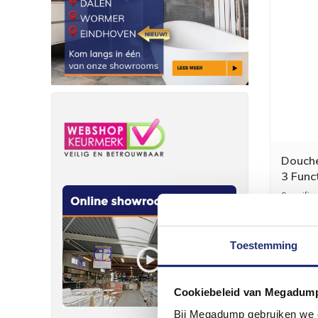
Douche
3 Func
RVS
Specific
Sansibar 
Toestemming
Cookiebeleid van Megadum
Bij Megadump gebruiken we co