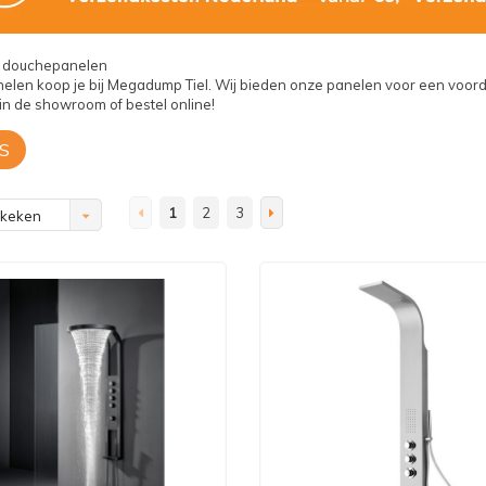
e douchepanelen
len koop je bij Megadump Tiel. Wij bieden onze panelen voor een voorde
in de showroom of bestel online!
S
1
2
3
ekeken