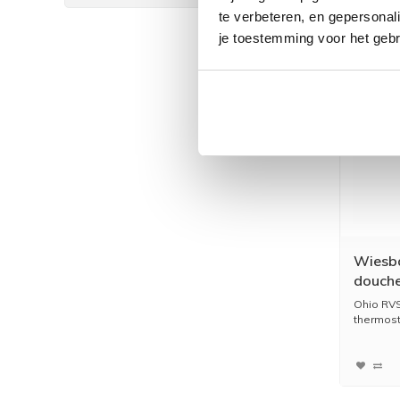
te verbeteren, en gepersonali
je toestemming voor het gebr
Wiesb
douche
1580x
Ohio RV
thermost