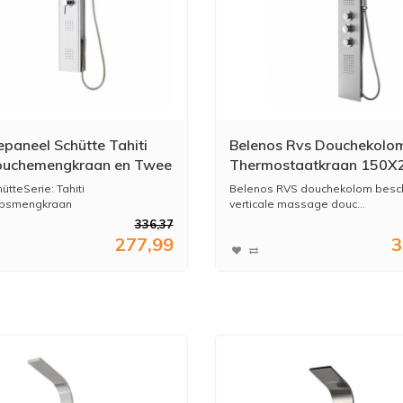
paneel Schütte Tahiti
Belenos Rvs Douchekolo
ouchemengkraan en Twee
Thermostaatkraan 150X
esproeiers RVS
ütteSerie: Tahiti
Belenos RVS douchekolom besch
psmengkraan
verticale massage douc...
ssage...
336,37
277,99
3