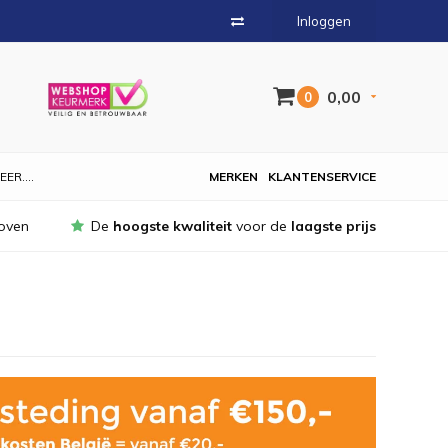
Inloggen
0,00
0
EER....
MERKEN
KLANTENSERVICE
oven
De
hoogste kwaliteit
voor de
laagste prijs