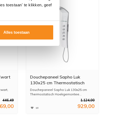
es toestaan' te klikken, geef
Alles toestaan
Zwart
Douchepaneel Sapho Luk
130x25 cm Thermostatisch
Hoekgemonteerd Wit
zwart,
Douchepaneel Sapho Luk 130x25 cm
Thermostatisch Hoekgemontee...
446,49
1.124,00
69,00
929,00