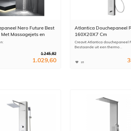
paneel Nero Future Best
Atlantica Douchepaneel 
 Met Massagejets en
160X20X7 Cm
ouche Mat Zwart
n:
Creavit Atlantica douchepaneel 
Bestaande uit een thermo...
1.245,82
pa-ervaring in je eigen badkamer
1.029,60
3