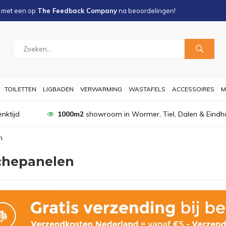
s met een
op
The Feedback Company
na
beoordelingen!
TOILETTEN
LIGBADEN
VERWARMING
WASTAFELS
ACCESSOIRES
M
nktijd
1000m2
showroom in Wormer, Tiel, Dalen & Eindh
n
hepanelen