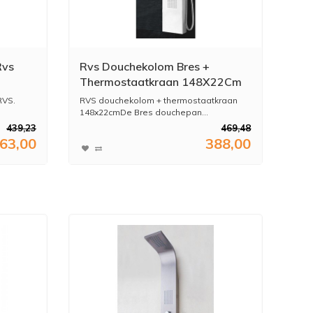
Rvs
Rvs Douchekolom Bres +
Thermostaatkraan 148X22Cm
RVS.
RVS douchekolom + thermostaatkraan
148x22cmDe Bres douchepan...
439,23
469,48
63,00
388,00