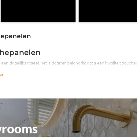
epanelen
hepanelen
een dagelijks ritueel, het is daarom belangrijk dat u een kwaliteit douch
en ruim assortiment aan douchepanelen met verschillende eigenschapp
er
anelen zijn van hoge kwaliteit en komen allemaal af van topmerken. Ze
jke douche. Iedere keer weer.
s een douchepaneel?
paneel wordt ook wel een douchekolom genoemd. Dit is een complete set
ouche, verschillende massagejets, een handdouche met slang en een th