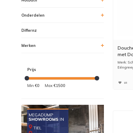
Onderdelen
Differnz
Merken
Douche
met D
Massag
Merk: Sch
Eéngree
Prijs
Twee ma
Min
€0
Max
€1500