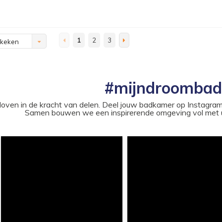
1
2
3
ekeken
#mijndroomba
loven in de kracht van delen. Deel jouw badkamer op Instag
Samen bouwen we een inspirerende omgeving vol met u