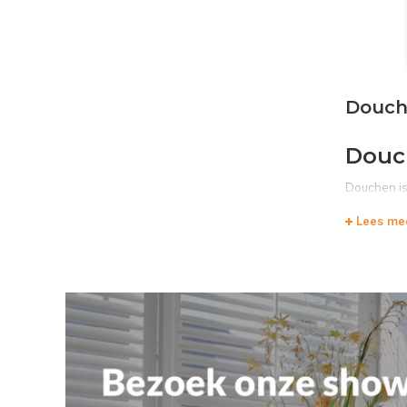
Douch
Douc
Douchen is 
Tiel
heeft e
Lees me
De douchep
een heerli
Wat i
Een douche
waterval d