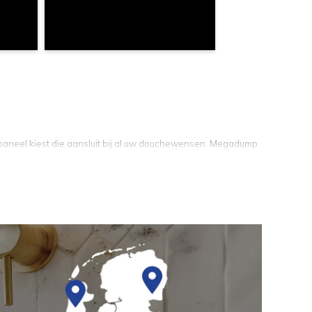
epaneel kiest die aansluit bij al uw douchewensen.
Megadump
en.
 zijn gebouwd voor een lange levendsduur en zorgen voor
 bestaande uit één wandelement. Hierin zijn een regen- of
ermostatische kraan verwerkt. Douchepanelen bieden dus