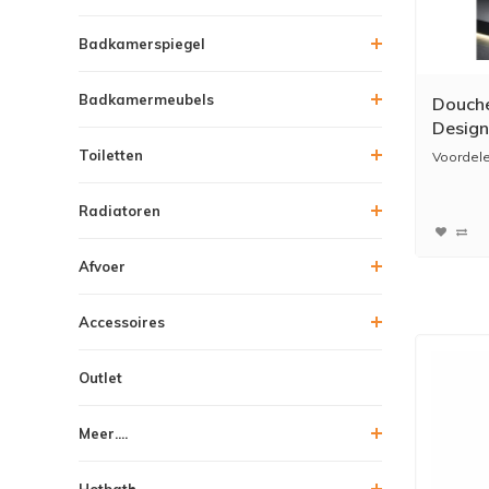
Badkamerspiegel
Badkamermeubels
Douche
Design
Handd
Toiletten
Voordele
Radiatoren
* Luxe s
*...
Afvoer
Accessoires
Outlet
Meer....
Hotbath