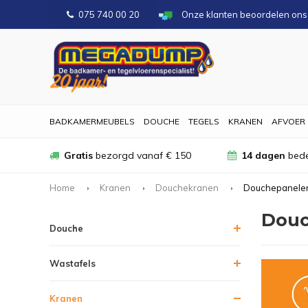
075 740 00 20
Onze klanten beoordelen on
BADKAMERMEUBELS
DOUCHE
TEGELS
KRANEN
AFVOER
Gratis
bezorgd vanaf € 150
14 dagen
bede
Home
Kranen
Douchekranen
Douchepanele
Douc
Douche
Wastafels
Kranen