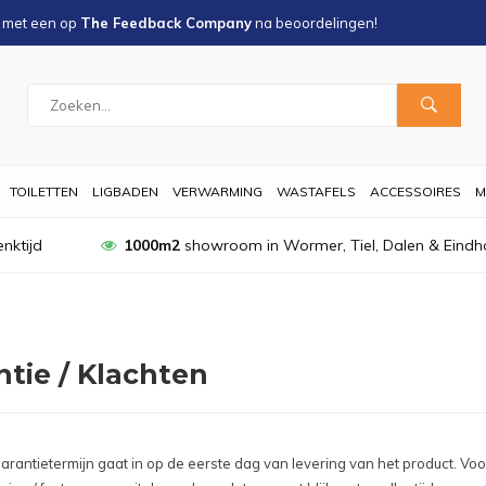
s met een
op
The Feedback Company
na
beoordelingen!
TOILETTEN
LIGBADEN
VERWARMING
WASTAFELS
ACCESSOIRES
M
nktijd
1000m2
showroom in Wormer, Tiel, Dalen & Eindh
tie / Klachten
arantietermijn gaat in op de eerste dag van levering van het product. V