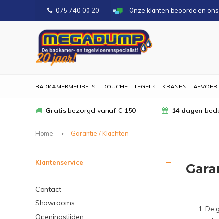
075 740 00 20
Onze klanten beoordelen on
BADKAMERMEUBELS
DOUCHE
TEGELS
KRANEN
AFVOER
Gratis
bezorgd vanaf € 150
14 dagen
bede
Home
Garantie / Klachten
Klantenservice
Garan
Contact
Showrooms
De g
Openingstijden