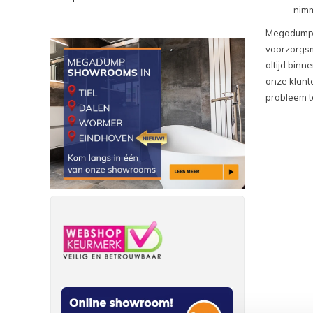
nimm
Megadump W
voorzorgsm
altijd binn
onze klante
probleem t