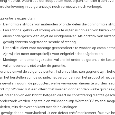
ning / factuur, waaruit de aankoopdatum moet blijken, ten aller tijden ov
rdelenlevering in de garantietijd noch vernieuwd noch verlengd.
garantie is uitgesloten
De normale slijtage van materialen of onderdelen die aan normale slijt
Een schade, gebrek of storing welke te wijten is aan een van buiten k
diens ondergeschikten en/of de eindgebruiker. Als oorzaak van buitena
gevolg daarvan opgetreden schade of storing.
Het artikel dient vóór montage gecontroleerd te worden op compleethei
zijn wij niet meer aansprakelijk voor enigerlei schade/gebreken.
Montage- en demontagekosten vallen niet onder de garantie; de kosten 
vallen eveneens niet onder de garantie.
arantie omvat de volgende punten: Indien de klachten gegrond zijn, be
en het herstellen van de schade, het vervangen van het product of het 
ie gevallen waarin de producten, welke vervangen dienen te worden niet
dump Wormer B.V. een alternatief worden aangeboden welke qua design 
et indienen van een klacht, hetgeen direct na constatering dient te ges
onderzoek worden ingesteld en zal Megadump Wormer B.V. zo snel mogelij
ieden, mits dit overeen komt met de bevindingen.
 gevolgschade, voorvloeiend uit een defect en/of mankement, foutieve ins