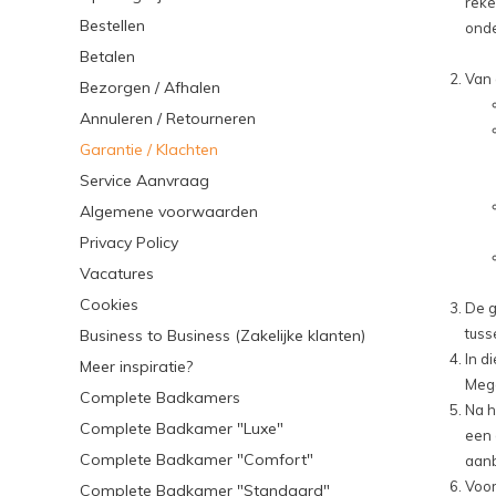
reke
Bestellen
onde
Betalen
Van 
Bezorgen / Afhalen
Annuleren / Retourneren
Garantie / Klachten
Service Aanvraag
Algemene voorwaarden
Privacy Policy
Vacatures
Cookies
De g
tuss
Business to Business (Zakelijke klanten)
In d
Meer inspiratie?
Mega
Complete Badkamers
Na h
Complete Badkamer "Luxe"
een 
Complete Badkamer "Comfort"
aanb
Voor
Complete Badkamer "Standaard"