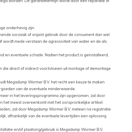
erlegd worden. De garantietermijn wordt door een reparatie of
age onderhevig zijn.
omende oorzaak of onjuist gebruik door de consument dan wel
f wordt mede verstaan de agressiviteit van water en de als
d en eventuele schade. Nadien het product is geïnstalleerd,
die direct of indirect voortvloeien uit montage of demontage
houdt Megadump Wormer B.V. het recht een keuze te maken
vergoeden van de eventuele minderwaarde.
 meer in het leveringsprogramma zijn opgenomen, zal door
het meest overeenkomt met het oorspronkelijke artikel.
chieden, zal door Megadump Wormer B.V. meteen na registratie
k, afhankelijk van de eventuele levertijden een oplossing
tallatie en/of plaatsing/gebruik is Megadump Wormer B.V.