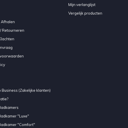
Mijn verlanglijst
Vergelijk producten
 Afhalen
/ Retourneren
Klachten
anvraag
voorwaarden
icy
 Business (Zakelijke klanten)
atie?
Badkamers
Badkamer "Luxe"
Badkamer "Comfort"