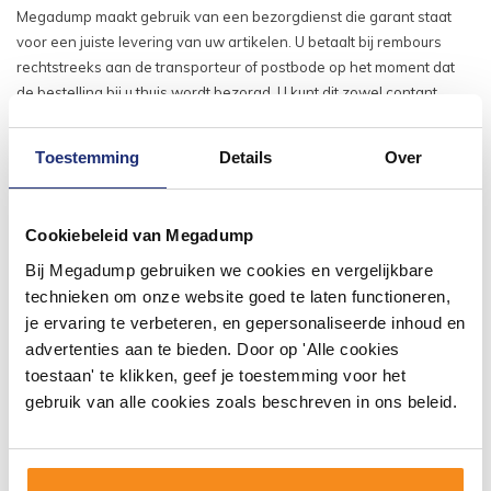
Megadump maakt gebruik van een bezorgdienst die garant staat
voor een juiste levering van uw artikelen. U betaalt bij rembours
rechtstreeks aan de transporteur of postbode op het moment dat
de bestelling bij u thuis wordt bezorgd. U kunt dit zowel contant
doen als via de pin. LET OP, contant kunt u niet meer dan €3000 euro
betalen, de rest kan via de pin. (Wij nemen geen €200 en €500 euro
Toestemming
Details
Over
meer aan). Bij levering onder rembours betaalt u altijd €20 euro
administratiekosten naast de standaard verzendkosten.
Cookiebeleid van Megadump
Bij Megadump gebruiken we cookies en vergelijkbare
technieken om onze website goed te laten functioneren,
je ervaring te verbeteren, en gepersonaliseerde inhoud en
advertenties aan te bieden. Door op 'Alle cookies
toestaan' te klikken, geef je toestemming voor het
gebruik van alle cookies zoals beschreven in ons beleid.