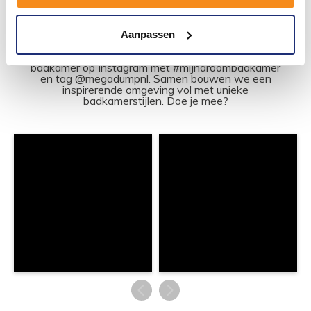
#mijndroombadkamer
Aanpassen
Wij geloven in de kracht van delen. Deel jouw
badkamer op Instagram met #mijndroombadkamer
en tag @megadumpnl. Samen bouwen we een
inspirerende omgeving vol met unieke
badkamerstijlen. Doe je mee?