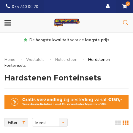
0
075 740 00 20
Gratis
bezorgd vanaf € 150
Home
Wastafels
Natuursteen
Hardstenen
Fonteinsets
Hardstenen Fonteinsets
Filter
Meest
bekeken