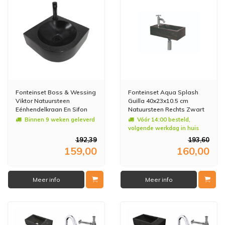
Fonteinset Boss & Wessing
Fonteinset Aqua Splash
Viktor Natuursteen
Guilla 40x23x10.5 cm
Eénhendelkraan En Sifon
Natuursteen Rechts Zwart
30x30x10 cm Mat Zwart
Binnen 9 weken geleverd
Vóór 14:00 besteld,
volgende werkdag in huis
192,39
193,60
159,00
160,00
Meer info
Meer info