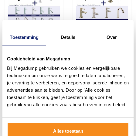
Toestemming
Details
Over
Fonteinset Cura
Fonteinset Natuursteen
Natuursteen Links
Links 36X18X9 Cm Rvs
40X22X10 Cm Chroom
(Keuze Uit 8 Kranen)
Cookiebeleid van Megadump
(Keuze Uit 20 Kranen)
Vóór 14:00 besteld,
Vóór 14:00 besteld,
Bij Megadump gebruiken we cookies en vergelijkbare
volgende werkdag in huis
volgende werkdag in huis
technieken om onze website goed te laten functioneren,
180,29
211,75
149,00
175,00
je ervaring te verbeteren, en gepersonaliseerde inhoud en
advertenties aan te bieden. Door op 'Alle cookies
toestaan' te klikken, geef je toestemming voor het
Meer info
Meer info
gebruik van alle cookies zoals beschreven in ons beleid.
1
2
3
4
5
Alles toestaan