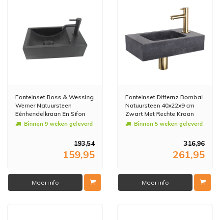
Fonteinset Boss & Wessing
Fonteinset Differnz Bombai
Werner Natuursteen
Natuursteen 40x22x9 cm
Eénhendelkraan En Sifon
Zwart Met Rechte Kraan
40x23x11 cm Mat Zwart
Mat Goud
Binnen 9 weken geleverd
Binnen 5 weken geleverd
193,54
316,96
159,95
261,95
Meer info
Meer info