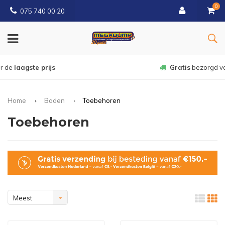
0
075 740 00 20
Gratis
bezorgd vanaf € 150
Home
Baden
Toebehoren
Toebehoren
Meest
bekeken