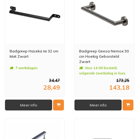
Badgreep Haceka Ixi 32 cm
Badgreep Geesa Nemox 30
Mat Zwart
cm Hoekig Geborsteld
Zwart
7 werkdagen
Voor 14:00 besteld,
volgende (werk)dag in huis
34,47
173,25
28,49
143,18
Meer info
Meer info