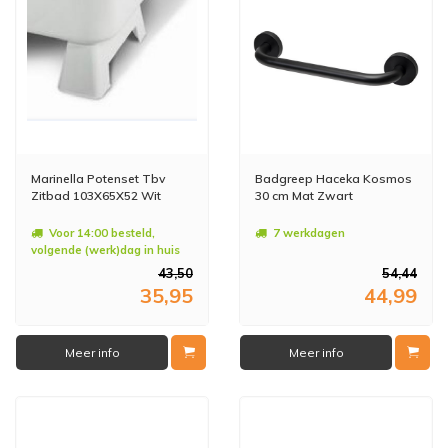
Marinella Potenset Tbv
Badgreep Haceka Kosmos
Zitbad 103X65X52 Wit
30 cm Mat Zwart
Voor 14:00 besteld,
7 werkdagen
volgende (werk)dag in huis
43,50
54,44
35,95
44,99
Meer info
Meer info