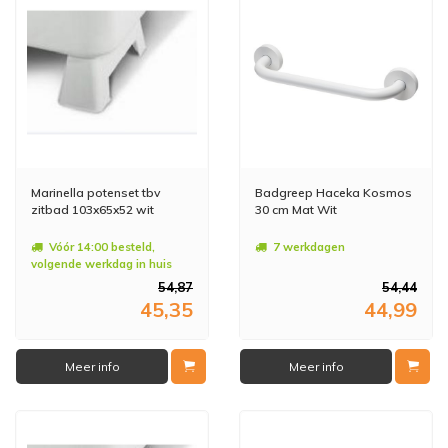
Marinella potenset tbv
Badgreep Haceka Kosmos
zitbad 103x65x52 wit
30 cm Mat Wit
Vóór 14:00 besteld,
7 werkdagen
volgende werkdag in huis
54,87
54,44
45,35
44,99
Meer info
Meer info