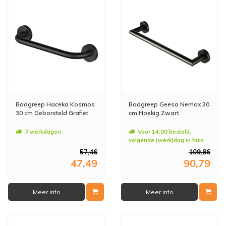
Badgreep Haceka Kosmos
Badgreep Geesa Nemox 30
30 cm Geborsteld Grafiet
cm Hoekig Zwart
7 werkdagen
Voor 14:00 besteld,
volgende (werk)dag in huis
57,46
109,86
47,49
90,79
Meer info
Meer info