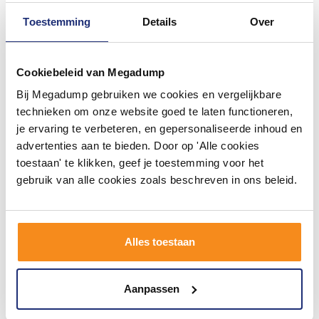
Toestemming
Details
Over
Cookiebeleid van Megadump
Bij Megadump gebruiken we cookies en vergelijkbare
Best-Design Set a 4 stuks
Best-Design Set a 4 Stuks
Poten Tbv.Bad "Roll-
Poten Tbv.Bad
technieken om onze website goed te laten functioneren,
Top"art.3845610
"Slipper"art.3845600
je ervaring te verbeteren, en gepersonaliseerde inhoud en
Voor 14:00 besteld,
Voor 14:00 besteld,
advertenties aan te bieden. Door op 'Alle cookies
volgende (werk)dag in huis
volgende (werk)dag in huis
toestaan' te klikken, geef je toestemming voor het
259,90
259,90
214,80
214,80
gebruik van alle cookies zoals beschreven in ons beleid.
Meer info
Meer info
Alles toestaan
1
2
Aanpassen