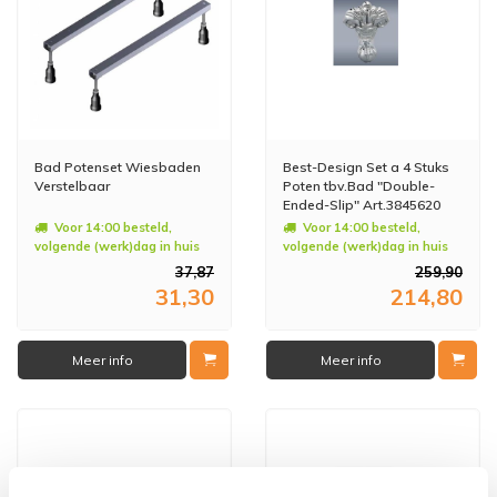
Bad Potenset Wiesbaden
Best-Design Set a 4 Stuks
Verstelbaar
Poten tbv.Bad "Double-
Ended-Slip" Art.3845620
Voor 14:00 besteld,
Voor 14:00 besteld,
volgende (werk)dag in huis
volgende (werk)dag in huis
37,87
259,90
31,30
214,80
Meer info
Meer info