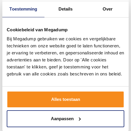
Toestemming
Details
Over
Cookiebeleid van Megadump
Bij Megadump gebruiken we cookies en vergelijkbare
Badkamer Ventilator Pro
Deurrooster Retro Vierkant
Design Standaard 100mm
Aansluiting 12,5 Cm
technieken om onze website goed te laten functioneren,
105 m3 Gebogen Kunststof
je ervaring te verbeteren, en gepersonaliseerde inhoud en
Wit
Voor 14:00 besteld,
3 tot 5 werkdagen
advertenties aan te bieden. Door op 'Alle cookies
binnen 2 (werk)dagen
geleverd
toestaan' te klikken, geef je toestemming voor het
46,57
66,55
38,49
55,00
gebruik van alle cookies zoals beschreven in ons beleid.
Meer info
Meer info
Alles toestaan
1
2
3
Aanpassen