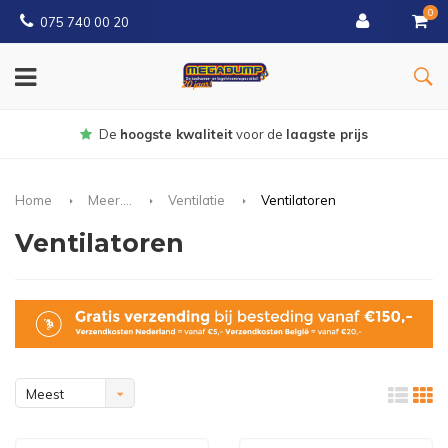
0
075 740 00 20
Gratis
bezorgd vanaf € 150
Home
Meer....
Ventilatie
Ventilatoren
Ventilatoren
Meest
bekeken