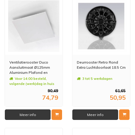
Ventilatierooster Duco
Deurrooster Retro Rond
Aansluitmaat Ø125mm
Extra Luchtdoorlaat 18.5 Cm
Aluminium Plafond en
Muurmontage Wit
Voor 14:00 besteld,
3 tot 5 werkdagen
volgende (werk)dag in huis
90,49
61,65
74,79
50,95
Meer info
Meer info