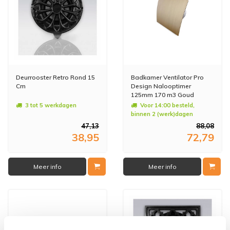
Deurrooster Retro Rond 15
Badkamer Ventilator Pro
Cm
Design Nalooptimer
125mm 170 m3 Goud
Kunststof
3 tot 5 werkdagen
Voor 14:00 besteld,
binnen 2 (werk)dagen
geleverd
47,13
88,08
38,95
72,79
Meer info
Meer info