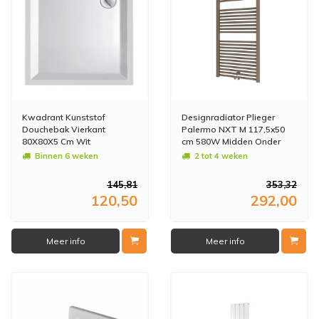
Kwadrant Kunststof
Designradiator Plieger
Douchebak Vierkant
Palermo NXT M 117,5x50
80X80X5 Cm Wit
cm 580W Midden Onder
aansluiting Zandsteen
Binnen 6 weken
2 tot 4 weken
145,81
353,32
120,50
292,00
Meer info
Meer info