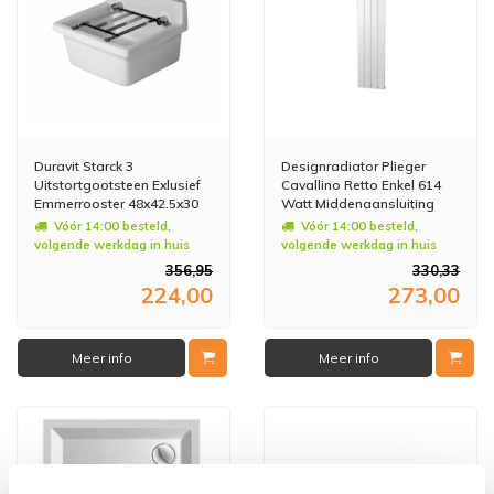
Duravit Starck 3
Designradiator Plieger
Uitstortgootsteen Exlusief
Cavallino Retto Enkel 614
Emmerrooster 48x42.5x30
Watt Middenaansluiting
cm Rechthoek Keramiek Wit
180x29,8 cm Wit
Vóór 14:00 besteld,
Vóór 14:00 besteld,
volgende werkdag in huis
volgende werkdag in huis
356,95
330,33
224,00
273,00
Meer info
Meer info