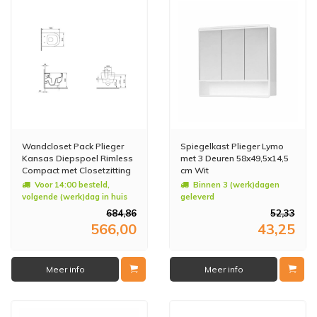
Wandcloset Pack Plieger
Spiegelkast Plieger Lymo
Kansas Diepspoel Rimless
met 3 Deuren 58x49,5x14,5
Compact met Closetzitting
cm Wit
36x49cm Mat Zwart
Voor 14:00 besteld,
Binnen 3 (werk)dagen
volgende (werk)dag in huis
geleverd
684,86
52,33
566,00
43,25
Meer info
Meer info