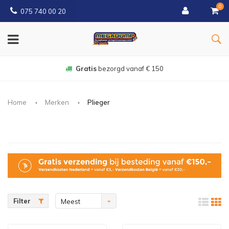
0
075 740 00 20
Gratis
bezorgd vanaf € 150
Home
Merken
Plieger
Filter
Meest
bekeken