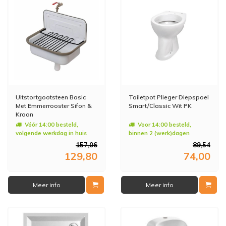
Uitstortgootsteen Basic
Toiletpot Plieger Diepspoel
Met Emmerrooster Sifon &
Smart/Classic Wit PK
Kraan
Vóór 14:00 besteld,
Voor 14:00 besteld,
volgende werkdag in huis
binnen 2 (werk)dagen
geleverd
157,06
89,54
129,80
74,00
Meer info
Meer info