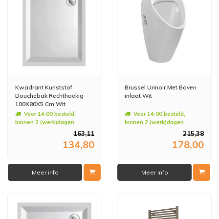
Kwadrant Kunststof
Brussel Urinoir Met Boven
Douchebak Rechthoekig
inlaat Wit
100X80X5 Cm Wit
Voor 14:00 besteld,
Voor 14:00 besteld,
binnen 2 (werk)dagen
binnen 2 (werk)dagen
geleverd
geleverd
163,11
215,38
134,80
178,00
Meer info
Meer info