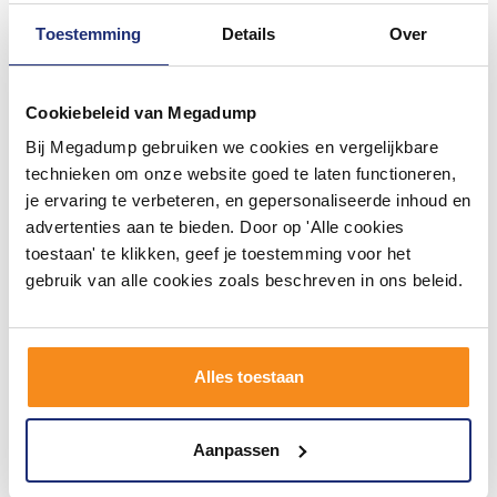
Toestemming
Details
Over
Cookiebeleid van Megadump
Bij Megadump gebruiken we cookies en vergelijkbare
Kwadrant Kunststof
Hoekbad Plieger Cyprus
Douchebak Rechthoekig
Ruimtebesparend Hoek
technieken om onze website goed te laten functioneren,
90X80X5 Cm Wit
Rechts Acryl160x90x43,5
je ervaring te verbeteren, en gepersonaliseerde inhoud en
met Poten Wit
4 - 6 weken
2 - 3 Weken
advertenties aan te bieden. Door op 'Alle cookies
toestaan' te klikken, geef je toestemming voor het
151,86
442,86
125,50
366,00
gebruik van alle cookies zoals beschreven in ons beleid.
Meer info
Meer info
Alles toestaan
1
2
3
4
5
62
Aanpassen