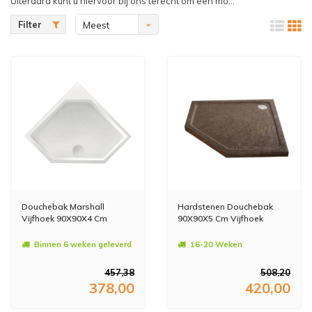
Uiteraard kunt u hiervoor bij ons terecht om een mo...
Filter
Meest
bekeken
Douchebak Marshall
Hardstenen Douchebak
Vijfhoek 90X90X4 Cm
90X90X5 Cm Vijfhoek
Binnen 6 weken geleverd
16-20 Weken
457,38
508,20
378,00
420,00