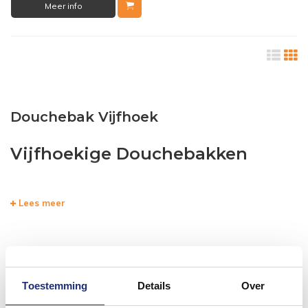
Meer info
Douchebak Vijfhoek
Vijfhoekige Douchebakken
Douchebakken zijn een belangrijk onderdeel van uw douche. Het is
Lees meer
dus verstanding om hier goed over na te denken. Belangrijke
factoren zijn dat de bak groot genoeg is, maar ook dat de hoogte
naar wens is voor u. Uiteraard is het ook leuk als deze dan ook nog
eens bij uw interieur past!
Toestemming
Details
Over
U kunt de verschillende douchebakken online bekijken/bestellen,
maar ook willen wij u graag uitnodigen om bij ons in de showroom