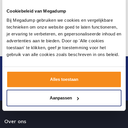
een kijkje te komen nemen. Als u eventueel vragen heeft kunt u ook
Cookiebeleid van Megadump
daarmee bij ons terecht, en zullen wij u helpen met het uizoeken van
een douchebak waar u nog jarenlang plezier van heeft!
Bij Megadump gebruiken we cookies en vergelijkbare
technieken om onze website goed te laten functioneren,
je ervaring te verbeteren, en gepersonaliseerde inhoud en
advertenties aan te bieden. Door op 'Alle cookies
toestaan' te klikken, geef je toestemming voor het
gebruik van alle cookies zoals beschreven in ons beleid.
Blijf op de hoogte van het laatste nieuws en
ontwikkelingen
Alles toestaan
Verstuur
Aanpassen
Over ons