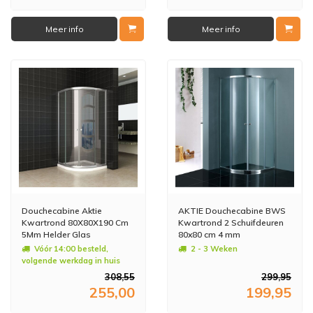
Meer info
Meer info
Douchecabine Aktie
AKTIE Douchecabine BWS
Kwartrond 80X80X190 Cm
Kwartrond 2 Schuifdeuren
5Mm Helder Glas
80x80 cm 4 mm
Vóór 14:00 besteld,
2 - 3 Weken
volgende werkdag in huis
308,55
299,95
255,00
199,95