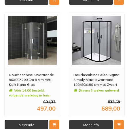
Douchecabine Kwartronde
Douchecabine Gelco Sigma
90X90X200 Cm 8 Mm Anti
Simply Black Kwartrond
Kalk Nano Glas
100x80x190 cm Mat Zwart
Vóór 14:00 besteld,
Binnen 5 weken geleverd
volgende werkdag in huis
601,37
833,69
497,00
689,00
Meer info
Meer info