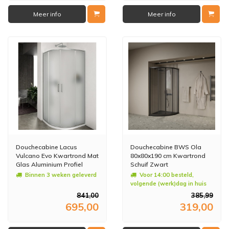
Meer info
Meer info
Douchecabine Lacus
Douchecabine BWS Ola
Vulcano Evo Kwartrond Mat
80x80x190 cm Kwartrond
Glas Aluminium Profiel
Schuif Zwart
Chroom (alle maten)
Binnen 3 weken geleverd
Voor 14:00 besteld,
volgende (werk)dag in huis
841,00
385,99
695,00
319,00