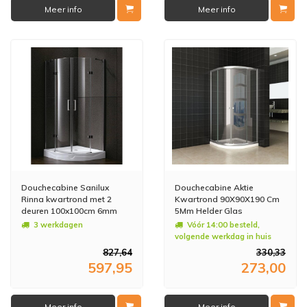
Meer info
Meer info
Douchecabine Sanilux
Douchecabine Aktie
Rinna kwartrond met 2
Kwartrond 90X90X190 Cm
deuren 100x100cm 6mm
5Mm Helder Glas
3 werkdagen
Vóór 14:00 besteld,
volgende werkdag in huis
827,64
330,33
597,95
273,00
Meer info
Meer info