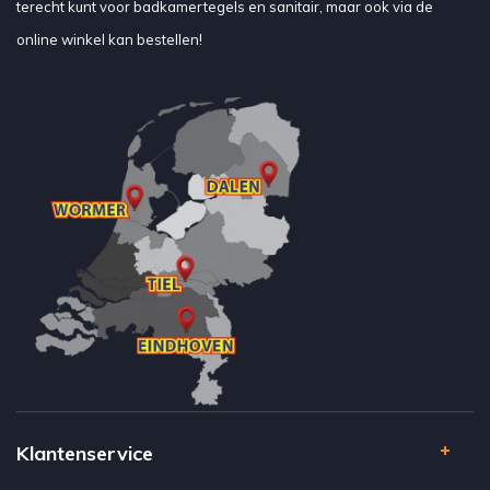
terecht kunt voor badkamertegels en sanitair, maar ook via de
voor enkele of dubbele klapdeuren. Deze deuren openen
online winkel kan bestellen!
gebruikelijk naar buiten. Ze hebben hierdoor iets meer ruimte nodig,
zodat de deuren de draai de badkamer in kunnen maken. Een
voordeel van dit type kwartronde douchecabine-deur is wel dat de
deuropening bijna net zo groot als de gehele kwartronde zijwand
kan zijn. In tegenstelling tot een kwartronde douchecabine met
schuifdeuren, waarbij ruimte in de douchewand nodig is om de deur
achter te kunnen schuiven.
Kwartronde douchecabine compleet
U complementeert uw nieuwe kwartronde douchecabine met een
bijpassende douchebak. Deze douchebak volgt dezelfde vorm als
uw douchecabine: kwartrond. Dit zorgt voor een perfecte
aansluiting wanneer u de douchecabine op de douchebak plaatst. U
kunt bij Megadump ook kiezen voor de kwartronde douchecabine
‘compleet’. Dit is een volledige set, met een vaste kwartronde
douchebak waarop vaste achterwanden zijn gemonteerd. De
Klantenservice
achterwanden zijn voorzien van een volledig douchepaneel.
Uiteraard is deze douchecabine niet compleet zonder kwartronde