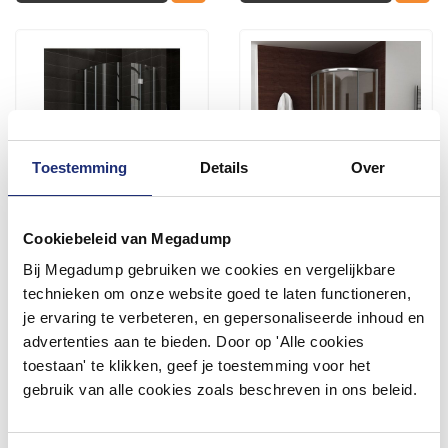
Toestemming
Details
Over
Cookiebeleid van Megadump
Douchecabine Kwartronde
Douchecabine Aqua Splash
90X90X200Cm 8Mm
Kwartrond 100x100x190 cm
Bij Megadump gebruiken we cookies en vergelijkbare
Veiligheidsglas
5 mm Helder Glas Chroom
technieken om onze website goed te laten functioneren,
Vóór 14:00 besteld,
Vóór 14:00 besteld,
je ervaring te verbeteren, en gepersonaliseerde inhoud en
volgende werkdag in huis
volgende werkdag in huis
572,33
379,94
advertenties aan te bieden. Door op 'Alle cookies
473,00
314,00
toestaan' te klikken, geef je toestemming voor het
gebruik van alle cookies zoals beschreven in ons beleid.
Meer info
Meer info