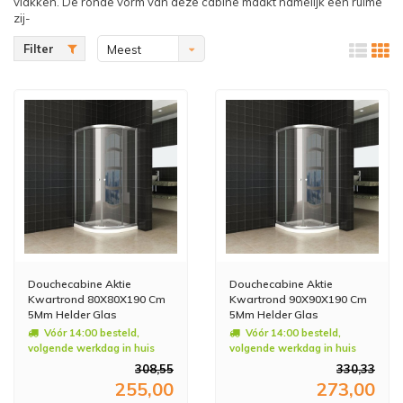
vlakken. De ronde vorm van deze cabine maakt namelijk een ruime
zij-
Filter
Meest
bekeken
Douchecabine Aktie
Douchecabine Aktie
Kwartrond 80X80X190 Cm
Kwartrond 90X90X190 Cm
5Mm Helder Glas
5Mm Helder Glas
Vóór 14:00 besteld,
Vóór 14:00 besteld,
volgende werkdag in huis
volgende werkdag in huis
308,55
330,33
255,00
273,00