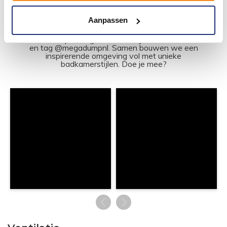
#mijndroombadkamer
Aanpassen
Wij geloven in de kracht van delen. Deel jouw
badkamer op Instagram met #mijndroombadkamer
en tag @megadumpnl. Samen bouwen we een
inspirerende omgeving vol met unieke
badkamerstijlen. Doe je mee?