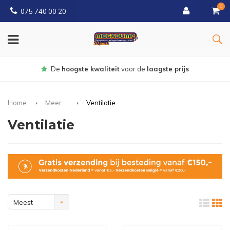
0
075 740 00 20
Gratis
bezorgd vanaf € 150
Home
Meer....
Ventilatie
Ventilatie
Meest
bekeken