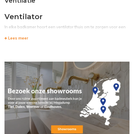
Ventilatie
Ventilator
In elke badkamer hoort een ventilator thuis om te zorgen voor een
gezonde en goed geventileerde ruimte, deze ventilator heeft
Lees meer
dankzij zijn draaiende schroeven een mooi uiterlijk.
De ventilator is gemaakt van ABS plastic en verkleurt daarom bijna
niet, dit is erg belangrijk omdat het gebied waar dit product staat
vaak een plaats is waar veel corosie ontstaat.