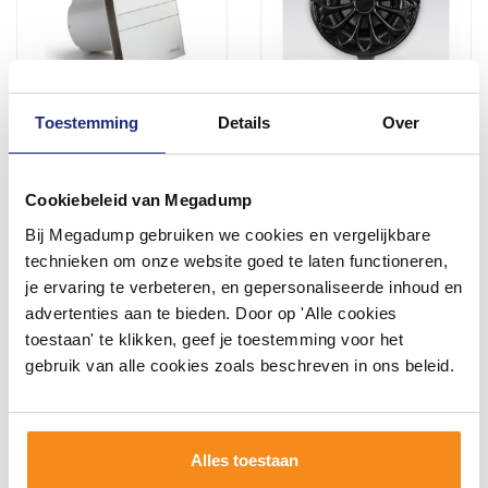
Toestemming
Details
Over
Badkamer Ventilator Cata
Deurrooster Retro Rond 15
E-100 G 100 mm 8W Wit
Cm
Cookiebeleid van Megadump
2 - 3 Weken
3 tot 5 werkdagen
Bij Megadump gebruiken we cookies en vergelijkbare
79,00
47,13
technieken om onze website goed te laten functioneren,
65,00
38,95
je ervaring te verbeteren, en gepersonaliseerde inhoud en
advertenties aan te bieden. Door op 'Alle cookies
toestaan' te klikken, geef je toestemming voor het
Meer info
Meer info
gebruik van alle cookies zoals beschreven in ons beleid.
1
2
3
4
5
8
Alles toestaan