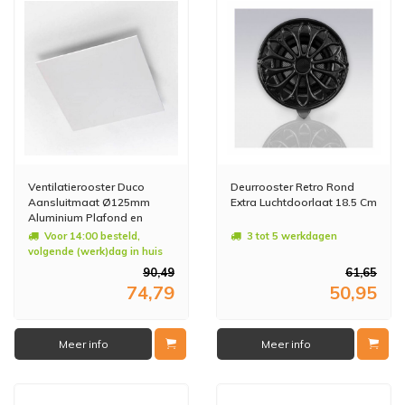
Ventilatierooster Duco
Deurrooster Retro Rond
Aansluitmaat Ø125mm
Extra Luchtdoorlaat 18.5 Cm
Aluminium Plafond en
Muurmontage Wit
Voor 14:00 besteld,
3 tot 5 werkdagen
volgende (werk)dag in huis
90,49
61,65
74,79
50,95
Meer info
Meer info