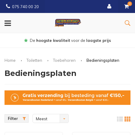
0
075 740 00 20
Gratis
bezorgd vanaf € 150
Home
Toiletten
Toebehoren
Bedieningsplaten
Bedieningsplaten
Filter
Meest
bekeken