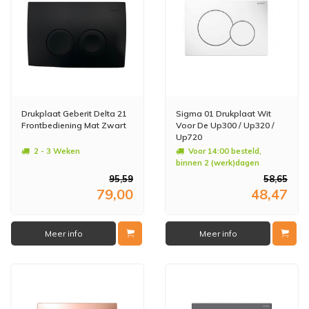
Drukplaat Geberit Delta 21
Sigma 01 Drukplaat Wit
Frontbediening Mat Zwart
Voor De Up300 / Up320 /
Up720
2 - 3 Weken
Voor 14:00 besteld,
binnen 2 (werk)dagen
geleverd
95,59
58,65
79,00
48,47
Meer info
Meer info