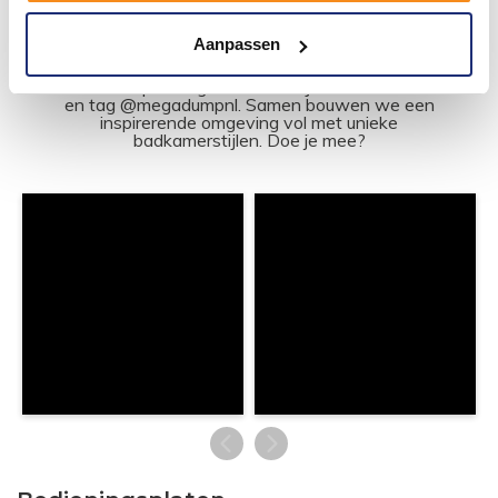
#mijndroombadkamer
Aanpassen
Wij geloven in de kracht van delen. Deel jouw
badkamer op Instagram met #mijndroombadkamer
en tag @megadumpnl. Samen bouwen we een
inspirerende omgeving vol met unieke
badkamerstijlen. Doe je mee?