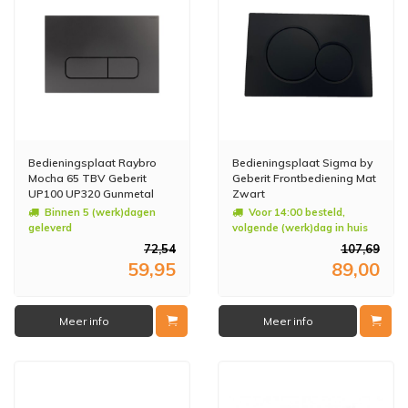
Bedieningsplaat Raybro
Bedieningsplaat Sigma by
Mocha 65 TBV Geberit
Geberit Frontbediening Mat
UP100 UP320 Gunmetal
Zwart
Binnen 5 (werk)dagen
Voor 14:00 besteld,
geleverd
volgende (werk)dag in huis
72,54
107,69
59,95
89,00
Meer info
Meer info