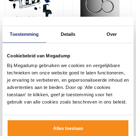
Toestemming
Details
Over
Module Geurzuivering
Sigma 01 Drukplaat
Geberit Duofresh Met
Chroom Voor De Up300 /
Toiletstickhouder
Up320 / Up720
Cookiebeleid van Megadump
Oriëntatielicht
2 - 3 Weken
Voor 14:00 besteld,
Automatische Activering
binnen 2 (werk)dagen
Bij Megadump gebruiken we cookies en vergelijkbare
UP320 Sigma 12
geleverd
413,00
84,64
technieken om onze website goed te laten functioneren,
Achterplaat Antracietgrijs
341,32
69,95
Of Glanschroom
je ervaring te verbeteren, en gepersonaliseerde inhoud en
advertenties aan te bieden. Door op 'Alle cookies
toestaan' te klikken, geef je toestemming voor het
Meer info
Meer info
gebruik van alle cookies zoals beschreven in ons beleid.
1
2
3
4
5
15
Alles toestaan