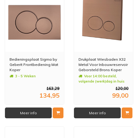
Bedieningsplaat Sigma by
Drukplaat Wiesbaden X32
Geberit Frontbediening Mat
Metal Voor Inbouwreservoir
Koper
Geborsteld Brons Koper
3 - 5 Weken
Voor 14:00 besteld,
volgende (werk)dag in huis
163,29
120,00
134,95
99,00
Meer info
Meer info