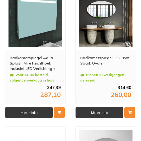
Badkamerspiegel Aqua
Badkamerspiegel LED BWS
Splash Mire Rechthoek
Spark Ovale
Inclusief LED Verlichting +
Stopcontact 120 cm
Vóór 14:00 besteld,
Binnen 3 (werk)dagen
volgende werkdag in huis
geleverd
347,39
314,60
287,10
260,00
Meer info
Meer info