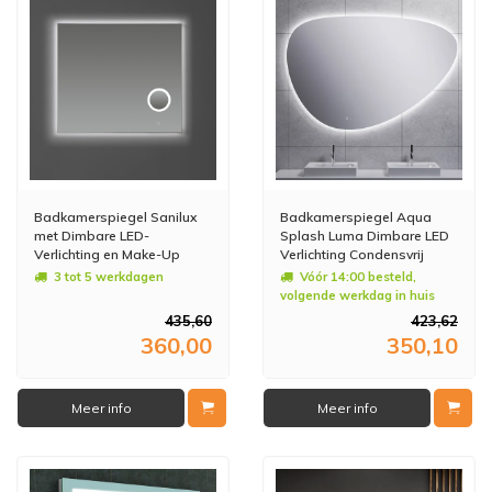
Badkamerspiegel Sanilux
Badkamerspiegel Aqua
met Dimbare LED-
Splash Luma Dimbare LED
Verlichting en Make-Up
Verlichting Condensvrij
Spiegel 80x70x2,5 cm
80x55 cm
3 tot 5 werkdagen
Vóór 14:00 besteld,
volgende werkdag in huis
435,60
423,62
360,00
350,10
Meer info
Meer info