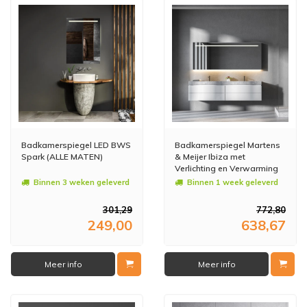
Badkamerspiegel LED BWS
Badkamerspiegel Martens
Spark (ALLE MATEN)
& Meijer Ibiza met
Verlichting en Verwarming
(alle maten)
Binnen 3 weken geleverd
Binnen 1 week geleverd
301,29
772,80
249,00
638,67
Meer info
Meer info