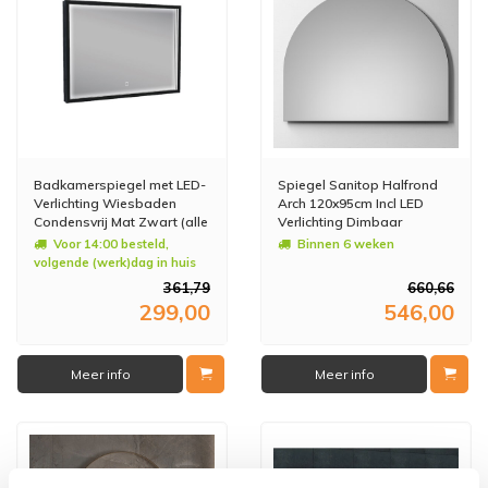
Badkamerspiegel met LED-
Spiegel Sanitop Halfrond
Verlichting Wiesbaden
Arch 120x95cm Incl LED
Condensvrij Mat Zwart (alle
Verlichting Dimbaar
maten)
Voor 14:00 besteld,
Binnen 6 weken
volgende (werk)dag in huis
361,79
660,66
299,00
546,00
Meer info
Meer info