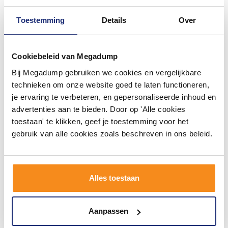
Toestemming
Details
Over
Cookiebeleid van Megadump
Bij Megadump gebruiken we cookies en vergelijkbare
Designspiegel Martens &
Badkamerspiegel Aqua
technieken om onze website goed te laten functioneren,
Meijer Athene Rond met
Splash Mire Rechthoek
je ervaring te verbeteren, en gepersonaliseerde inhoud en
Frame en Indirecte LED
Inclusief LED Verlichting +
Verlichting 120 cm
Scheerspiegel 140 cm
7 werkdagen
Vóór 14:00 besteld,
advertenties aan te bieden. Door op 'Alle cookies
Geborsteld Goud
volgende werkdag in huis
toestaan' te klikken, geef je toestemming voor het
2.245,93
434,39
gebruik van alle cookies zoals beschreven in ons beleid.
1.856,14
359,00
Meer info
Meer info
Alles toestaan
1
2
3
4
5
35
Aanpassen