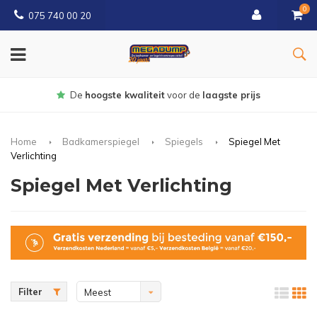
0
075 740 00 20
Gratis
bezorgd vanaf € 150
Home
Badkamerspiegel
Spiegels
Spiegel Met
Verlichting
Spiegel Met Verlichting
Filter
Meest
bekeken