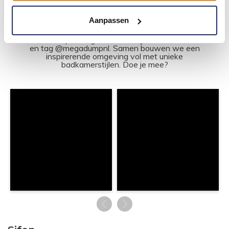
#mijndroombadkamer
Aanpassen
Wij geloven in de kracht van delen. Deel jouw
badkamer op Instagram met #mijndroombadkamer
en tag @megadumpnl. Samen bouwen we een
inspirerende omgeving vol met unieke
badkamerstijlen. Doe je mee?