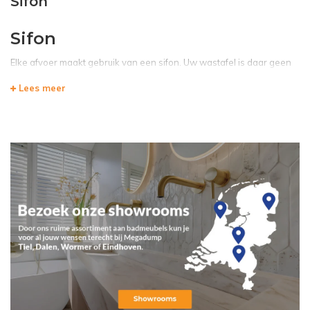
Sifon
Sifon
Elke afvoer maakt gebruik van een sifon. Uw wastafel is daar geen
uitzondering van. De sifon zorgt ervoor dat het water goed afloopt.
Lees meer
Ook zorgen de sifon's ervoor dat er geen vieze geur terugkomt van
het riool waardoor de hygiëne gewaarborgd blijft.
De design sifons hebben een chromen look zodat ze er modern een
stijlvol uitzien, samen met de andere chromen elementen in uw
badkamer kunt u een mooie en moderne stijl uitstralen binnen de
badkamer.