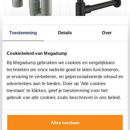
Toestemming
Details
Over
Universele Sifon 50Mm Grijs
Sifon Star Luxe Laag 11/4"
Mat-Zwart
Cookiebeleid van Megadump
Vóór 14:00 besteld,
Vóór 14:00 besteld,
volgende werkdag in huis
volgende werkdag in huis
Bij Megadump gebruiken we cookies en vergelijkbare
15,67
43,56
technieken om onze website goed te laten functioneren,
12,95
36,00
je ervaring te verbeteren, en gepersonaliseerde inhoud en
advertenties aan te bieden. Door op 'Alle cookies
toestaan' te klikken, geef je toestemming voor het
Meer info
Meer info
gebruik van alle cookies zoals beschreven in ons beleid.
1
2
3
4
5
12
Alles toestaan