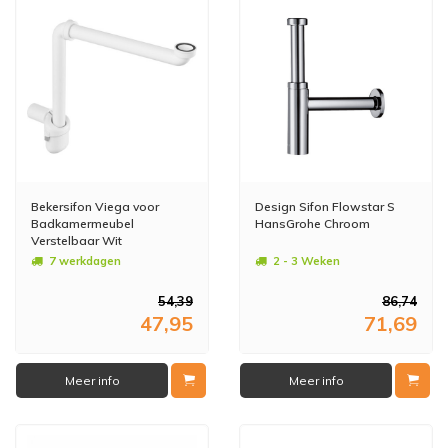
Bekersifon Viega voor
Design Sifon Flowstar S
Badkamermeubel
HansGrohe Chroom
Verstelbaar Wit
7 werkdagen
2 - 3 Weken
54,39
86,74
47,95
71,69
Meer info
Meer info