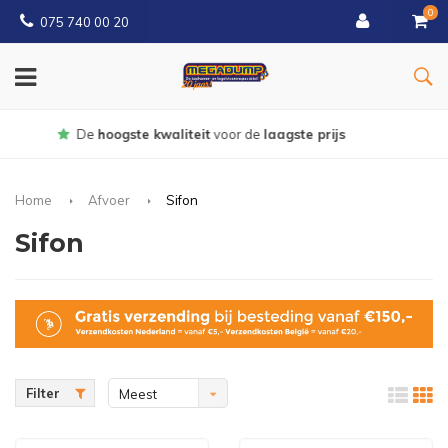
0
075 740 00 20
Gratis
bezorgd vanaf € 150
Home
Afvoer
Sifon
Sifon
Filter
Meest
bekeken