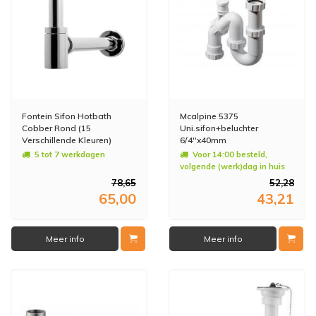
Fontein Sifon Hotbath
Mcalpine 5375
Cobber Rond (15
Uni.sifon+beluchter
Verschillende Kleuren)
6/4''x40mm
5 tot 7 werkdagen
Voor 14:00 besteld,
volgende (werk)dag in huis
78,65
52,28
65,00
43,21
Meer info
Meer info