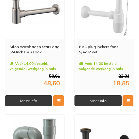
Sifon Wiesbaden Star Laag
PVC plug-bekersifons
5/4 Inch RVS Look
5/4x32 wit
Voor 14:00 besteld,
Vóór 14:00 besteld,
volgende (werk)dag in huis
volgende werkdag in huis
58,81
22,81
48,60
18,85
Meer info
Meer info