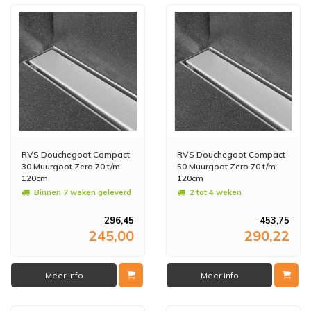
RVS Douchegoot Compact
RVS Douchegoot Compact
30 Muurgoot Zero 70 t/m
50 Muurgoot Zero 70 t/m
120cm
120cm
Binnen 7 weken geleverd
2 tot 4 weken
296,45
453,75
245,00
290,22
Meer info
Meer info