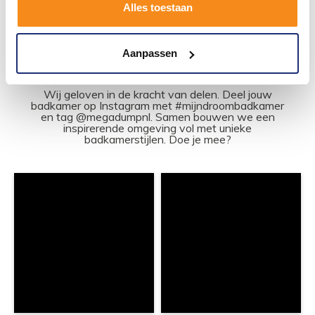
1
2
3
4
5
21
Alles toestaan
Aanpassen
#mijndroombadkamer
Wij geloven in de kracht van delen. Deel jouw
badkamer op Instagram met #mijndroombadkamer
en tag @megadumpnl. Samen bouwen we een
inspirerende omgeving vol met unieke
badkamerstijlen. Doe je mee?