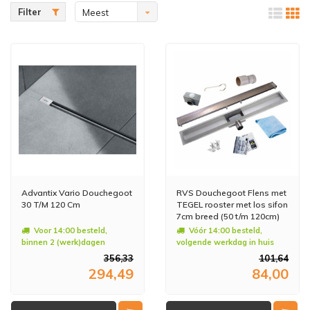
Filter
Meest
bekeken
Advantix Vario Douchegoot
RVS Douchegoot Flens met
30 T/M 120 Cm
TEGEL rooster met los sifon
7cm breed (50 t/m 120cm)
Voor 14:00 besteld,
Vóór 14:00 besteld,
binnen 2 (werk)dagen
volgende werkdag in huis
geleverd
356,33
101,64
294,49
84,00