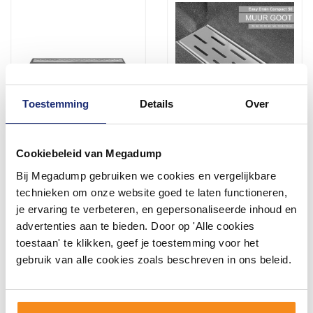
Toestemming
Details
Over
Compact 30 Mm Met Flens
Compact 50 Muurgoot
Cookiebeleid van Megadump
50 T/M 120 Cm
6,3cm diep 70 t/m 120 cm
Bij Megadump gebruiken we cookies en vergelijkbare
2 - 3 Weken
2 - 3 Weken
technieken om onze website goed te laten functioneren,
je ervaring te verbeteren, en gepersonaliseerde inhoud en
428,34
290,40
273,97
240,00
advertenties aan te bieden. Door op 'Alle cookies
toestaan' te klikken, geef je toestemming voor het
gebruik van alle cookies zoals beschreven in ons beleid.
Meer info
Meer info