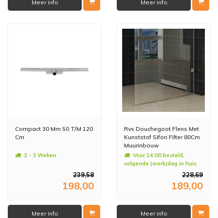
Meer info
Meer info
Compact 30 Mm 50 T/M 120
Rvs Douchegoot Flens Met
Cm
Kunststof Sifon Filter 80Cm
Muurinbouw
2 - 3 Weken
Voor 14:00 besteld,
volgende (werk)dag in huis
239,58
228,69
198,00
189,00
Meer info
Meer info