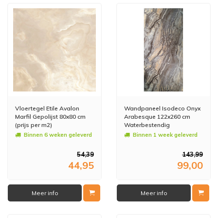
Vloertegel Etile Avalon
Wandpaneel Isodeco Onyx
Marfil Gepolijst 80x80 cm
Arabesque 122x260 cm
(prijs per m2)
Waterbestendig
Hoogglans (Prijs per Plaat)
Binnen 6 weken geleverd
Binnen 1 week geleverd
54,39
143,99
44,95
99,00
Meer info
Meer info