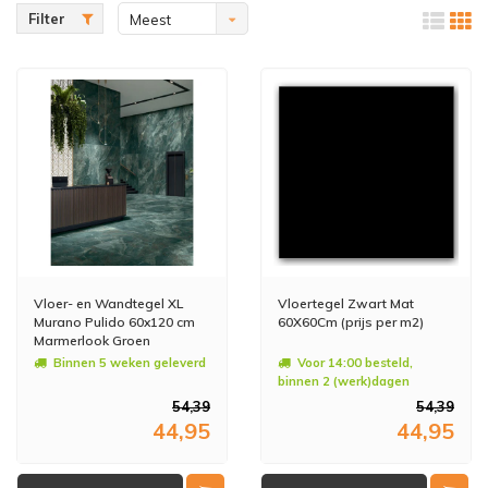
Filter
Meest
bekeken
Vloer- en Wandtegel XL
Vloertegel Zwart Mat
Murano Pulido 60x120 cm
60X60Cm (prijs per m2)
Marmerlook Groen
(Doosinhoud: 1,44 m2)
Binnen 5 weken geleverd
Voor 14:00 besteld,
(prijs per m2)
binnen 2 (werk)dagen
geleverd
54,39
54,39
44,95
44,95