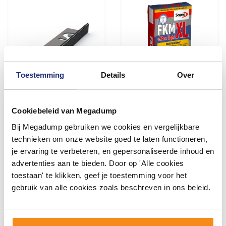
Toestemming
Details
Over
Tegelprofiel Faktum Recht
Flexibele Vloer Tegellijm
Cookiebeleid van Megadump
RVS Zwart Geborsteld -
Multiflex Extralight Sopro
Gunmetal 11 mm - 250 cm
FKM XL 444 C2TE S1 15KG
Bij Megadump gebruiken we cookies en vergelijkbare
10 Werkdagen
3 tot 5 werkdagen
technieken om onze website goed te laten functioneren,
je ervaring te verbeteren, en gepersonaliseerde inhoud en
51,97
37,95
44,95
advertenties aan te bieden. Door op 'Alle cookies
toestaan' te klikken, geef je toestemming voor het
gebruik van alle cookies zoals beschreven in ons beleid.
Meer info
Meer info