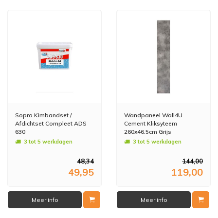
Sopro Kimbandset /
Wandpaneel Wall4U
Afdichtset Compleet ADS
Cement Kliksyteem
630
260x46.5cm Grijs
(Doosinhoud 1.21m2)
3 tot 5 werkdagen
3 tot 5 werkdagen
48,34
144,00
49,95
119,00
Meer info
Meer info