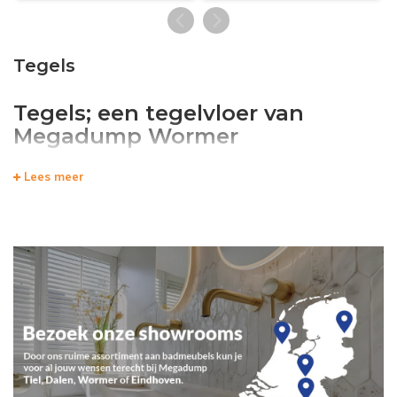
Tegels
Tegels; een tegelvloer van
Megadump Wormer
Of het nu om een vloertegels gaat voor uw keuken, woonkamer of
Lees meer
badkamer of het gaat om wandtegels voor uw toiletruimte of
bijkeuken; bij Megadump Wormer vindt u altijd wat u zoekt. Ons
assortiment in tegels is ruim en divers en onze voorraad met tegels
in de vestiging in Wormer is groot.
Ons assortiment tegels
Wij hebben diverse soorten tegels zoals:
tegelstroken
,
mozaïektegels
en
natuursteen
. Ook voor vloerverwarming of
tegellijm bent u bij ons aan het juiste adres. Kom gerust eens langs
en vraag naar een van onze deskundige medewerkers.