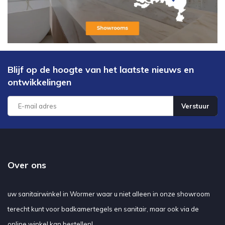
De scherpste aanbiedingen en de
scherpste prijzen
Voor de beste prijzen voor uw wandtegels of vloertegels koopt u bij
sanitairwinkel Megadump Wormer
, al onze tegel prijzen zijn per m2
Blijf op de hoogte van het laatste nieuws en
tegel. Wij bezorgen ook door Nederland tegen een vaste prijs en is
ontwikkelingen
uw bestelling boven €150,- dan regelen wij de verzendkosten wel.
Verstuur
Over ons
uw sanitairwinkel in Wormer waar u niet alleen in onze showroom
terecht kunt voor badkamertegels en sanitair, maar ook via de
online winkel kan bestellen!