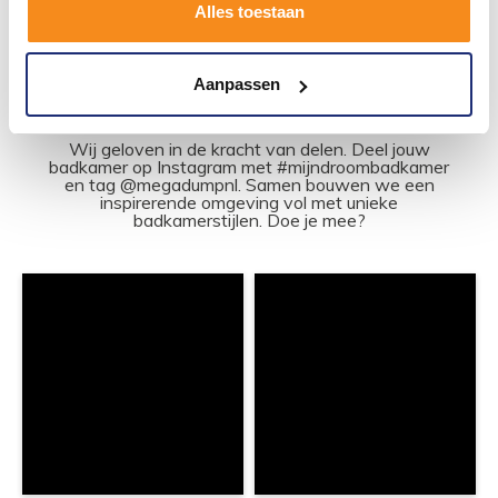
1
2
3
4
5
208
Alles toestaan
Aanpassen
#mijndroombadkamer
Wij geloven in de kracht van delen. Deel jouw
badkamer op Instagram met #mijndroombadkamer
en tag @megadumpnl. Samen bouwen we een
inspirerende omgeving vol met unieke
badkamerstijlen. Doe je mee?