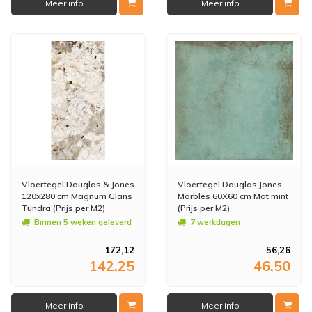
Meer info
Meer info
Vloertegel Douglas & Jones
Vloertegel Douglas Jones
120x280 cm Magnum Glans
Marbles 60X60 cm Mat mint
Tundra (Prijs per M2)
(Prijs per M2)
Binnen 5 weken geleverd
7 werkdagen
172,12
56,26
142,25
46,50
Meer info
Meer info