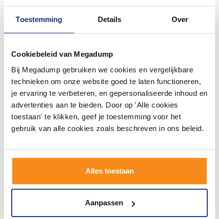
Toestemming
Details
Over
Cookiebeleid van Megadump
Bij Megadump gebruiken we cookies en vergelijkbare
Afvoerplug en
Douchecabine Sealskin
technieken om onze website goed te laten functioneren,
sifonaansluiting Clou First
Hooked Vierdelig
je ervaring te verbeteren, en gepersonaliseerde inhoud en
Goud Geborsteld PVD
Kwartrond met
Schuifdeuren 90x90x200 cm
Voor 14:00 besteld,
Binnen 5 (werk)dagen
advertenties aan te bieden. Door op 'Alle cookies
6 mm Helder Glas Zilver
volgende (werk)dag in huis
geleverd
toestaan' te klikken, geef je toestemming voor het
72,60
843,37
gebruik van alle cookies zoals beschreven in ons beleid.
60,00
697,00
Meer info
Meer info
Alles toestaan
1
2
3
4
5
6
Aanpassen