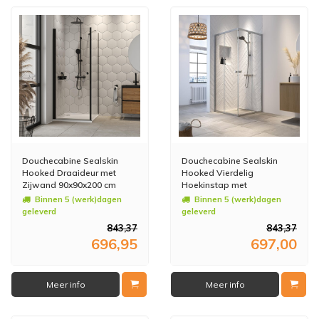
Douchecabine Sealskin
Douchecabine Sealskin
Hooked Draaideur met
Hooked Vierdelig
Zijwand 90x90x200 cm
Hoekinstap met
Helder Glas Mat Zwart
Schuifdeuren 90x90x200 cm
Binnen 5 (werk)dagen
Binnen 5 (werk)dagen
6 mm Helder Glas Zilver
geleverd
geleverd
843,37
843,37
696,95
697,00
Meer info
Meer info