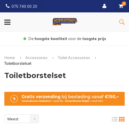
0
075 740 00 20
Gratis
bezorgd vanaf € 150
Home
Accessoires
Toilet Accessoires
Toiletborstelset
Toiletborstelset
Meest
bekeken