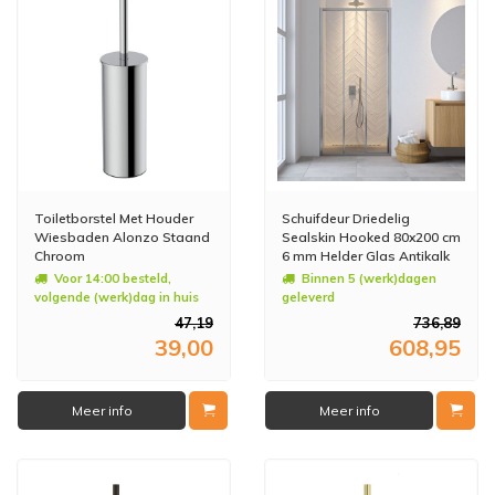
Toiletborstel Met Houder
Schuifdeur Driedelig
Wiesbaden Alonzo Staand
Sealskin Hooked 80x200 cm
Chroom
6 mm Helder Glas Antikalk
Zilver
Voor 14:00 besteld,
Binnen 5 (werk)dagen
volgende (werk)dag in huis
geleverd
47,19
736,89
39,00
608,95
Meer info
Meer info