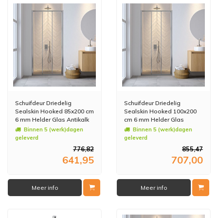
Schuifdeur Driedelig
Schuifdeur Driedelig
Sealskin Hooked 85x200 cm
Sealskin Hooked 100x200
6 mm Helder Glas Antikalk
cm 6 mm Helder Glas
Zilver
Antikalk Zilver
Binnen 5 (werk)dagen
Binnen 5 (werk)dagen
geleverd
geleverd
776,82
855,47
641,95
707,00
Meer info
Meer info