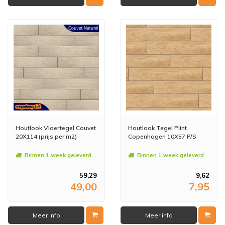
Houtlook Vloertegel Couvet
Houtlook Tegel Plint
20X114 (prijs per m2)
Copenhagen 10X57 P/S
Binnen 1 week geleverd
Binnen 1 week geleverd
59,29
9,62
49,00
7,95
Meer info
Meer info