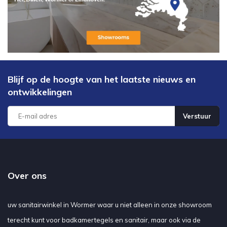
Megadump begint, zult u niet meer naar een andere zaak hoeven.
Onze
goedkoopste keramische
tegels
zijn zeer laag geprijsd en
zijn daarbij van een uitstekende kwaliteit. Door onze goed
doordachte inkoopstrategie is het voor ons mogelijk om
de
goedkoopste keramische vloertegels
aan te bieden. Op deze
site kunt u een overzicht van onze
keramische parketten vinden. U kunt bij ons keramische tegels
Blijf op de hoogte van het laatste nieuws en
vinden in de volgende maten: 16,2x100, 23x100, 24,6x100, 30x120.
ontwikkelingen
Verstuur
Over ons
uw sanitairwinkel in Wormer waar u niet alleen in onze showroom
terecht kunt voor badkamertegels en sanitair, maar ook via de