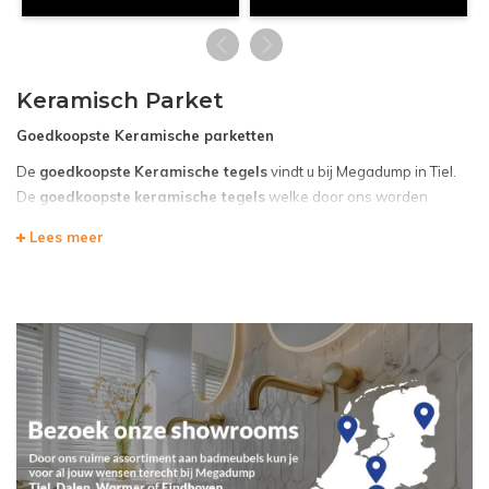
Keramisch Parket
Goedkoopste Keramische parketten
De
goedkoopste
Keramische tegels
vindt u bij Megadump in Tiel.
De
goedkoopste
keramische tegels
welke door ons worden
aangeboden, zijn stuk voor stuk van topkwaliteit. De keramische
Lees meer
tegels die wij aanbieden, liggen allemaal op voorraad in ons
magazijn. U kunt dus direct aan de slag als u bij ons de
goedkoopste
vloertegels
aanschaft. Mocht u het zo zijn dat de door u gekozen
tegels niet op voorraad
zijn, dan zorgen wij voor een zeer snelle levering.
U kunt uw zoektocht naar de goedkoopste keramische
vloertegels bij Megadump beginnen
Als u uw zoektocht naar de
goedkoopste
keramische tegels
bij