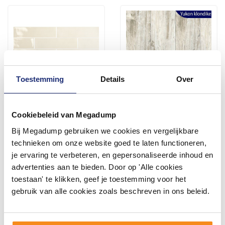
Toestemming
Details
Over
Ravello Ivory Keramiek
Houtlook Vloertegel Yukon
Cookiebeleid van Megadump
7,5x30 cm STILE3029 (Prijs
Watson 23X100 Cm (prijs
Bij Megadump gebruiken we cookies en vergelijkbare
Per M2)
per m2)
2 - 3 Weken
4 - 6 weken
technieken om onze website goed te laten functioneren,
je ervaring te verbeteren, en gepersonaliseerde inhoud en
45,36
48,34
advertenties aan te bieden. Door op 'Alle cookies
37,49
39,95
toestaan' te klikken, geef je toestemming voor het
gebruik van alle cookies zoals beschreven in ons beleid.
Meer info
Meer info