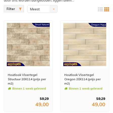
door ons worden aangeboden, liggen allem...
Filter
Meest
bekeken
Houtlook Vloertegel
Houtlook Vloertegel
Structuur 20X114 (prijs per
Oregon 20X114 (prijs per
m2)
m2)
Binnen 1 week geleverd
Binnen 1 week geleverd
59,29
59,29
49,00
49,00