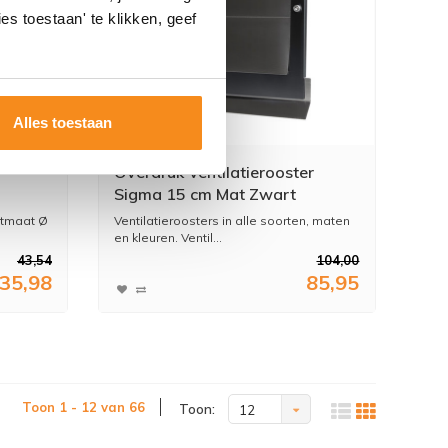
es toestaan' te klikken, geef
Alles toestaan
Overdruk Ventilatierooster
Sigma 15 cm Mat Zwart
ge
itmaat Ø
Ventilatieroosters in alle soorten, maten
en kleuren. Ventil...
43,54
104,00
35,98
85,95
Toon 1 - 12 van 66
Toon:
12