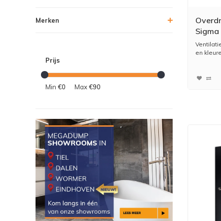
Overdr
Merken
Sigma 
Ventilati
en kleuren
Prijs
Min
€0
Max
€90