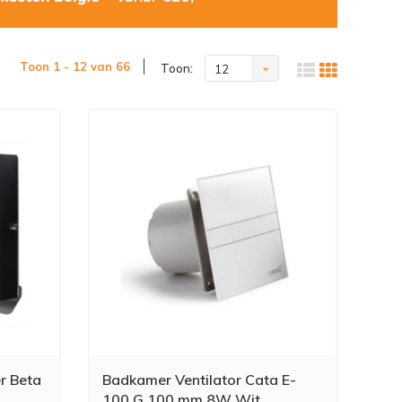
Toon 1 - 12 van 66
Toon:
12
r Beta
Badkamer Ventilator Cata E-
100 G 100 mm 8W Wit