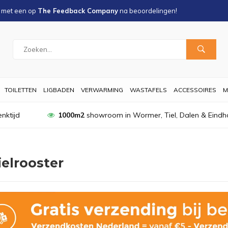
s met een
op
The Feedback Company
na
beoordelingen!
TOILETTEN
LIGBADEN
VERWARMING
WASTAFELS
ACCESSOIRES
M
nktijd
1000m2
showroom in Wormer, Tiel, Dalen & Eindh
ielrooster