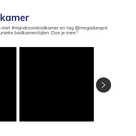
dkamer
ram met #mijndroombadkamer en tag @megadumpnl.
nieke badkamerstijlen. Doe je mee?