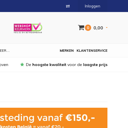
Inloggen
0,00
0
EER....
MERKEN
KLANTENSERVICE
oven
De
hoogste kwaliteit
voor de
laagste prijs