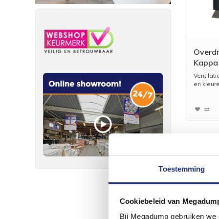
Overdr
Kappa 
Ventilati
en kleuren
Toestemming
Cookiebeleid van Megadum
Bij Megadump gebruiken we co