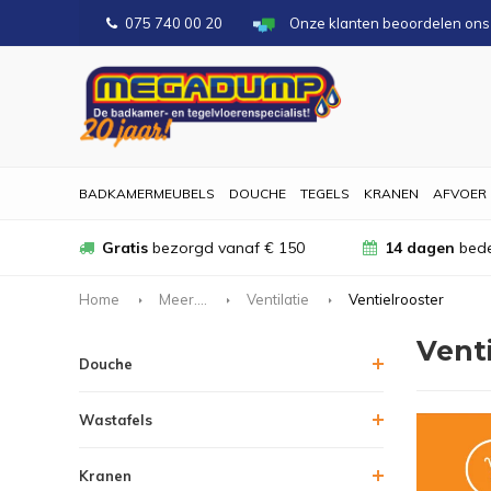
075 740 00 20
Onze klanten beoordelen on
BADKAMERMEUBELS
DOUCHE
TEGELS
KRANEN
AFVOER
Gratis
bezorgd vanaf € 150
14 dagen
bede
Home
Meer....
Ventilatie
Ventielrooster
Vent
Douche
Wastafels
Kranen