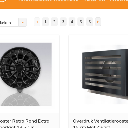
1
2
3
4
5
6
ekeken
oster Retro Rond Extra
Overdruk Ventilatierooste
oorlaat 18.5 Cm
15 cm Mat Zwart