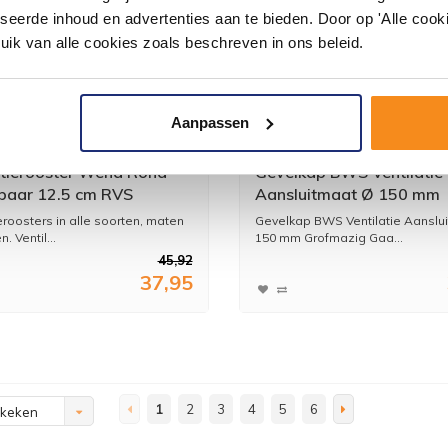
seerde inhoud en advertenties aan te bieden. Door op 'Alle cooki
uik van alle cookies zoals beschreven in ons beleid.
Aanpassen
atierooster Weha Rond
Gevelkap BWS Ventilatie
tbaar 12.5 cm RVS
Aansluitmaat Ø 150 mm
Grofmazig Gaas Met Ho
eroosters in alle soorten, maten
Gevelkap BWS Ventilatie Aanslu
Doorlaat RVS
. Ventil...
150 mm Grofmazig Gaa...
45,92
37,95
1
2
3
4
5
6
ekeken