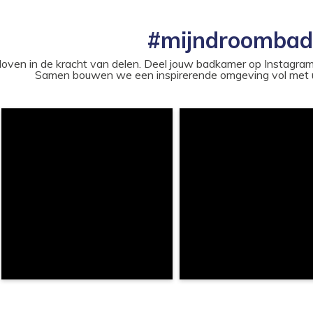
#mijndroomba
loven in de kracht van delen. Deel jouw badkamer op Instag
Samen bouwen we een inspirerende omgeving vol met u