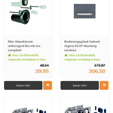
Riko Wandcloset-
Bedieningsplaat Geberit
verhoogset tbv inb.res.
Sigma 50 DF Mustang
compleet
Leisteen
Voor 14:00 besteld,
Vóór 14:00 besteld,
volgende (werk)dag in huis
volgende werkdag in huis
48,34
370,87
39,95
306,50
Meer info
Meer info