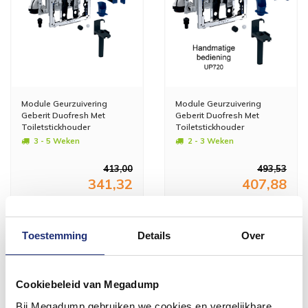
Module Geurzuivering
Module Geurzuivering
Geberit Duofresh Met
Geberit Duofresh Met
Toiletstickhouder
Toiletstickhouder
Oriëntatielicht
Handmatige Activering
3 - 5 Weken
2 - 3 Weken
Automatische Activering
UP720 Sigma 8 Achterplaat
UP320 Antracietgrijs
Antracietgrijs of
413,00
493,53
Glanschroom
341,32
407,88
Meer info
Meer info
Toestemming
Details
Over
Cookiebeleid van Megadump
Bij Megadump gebruiken we cookies en vergelijkbare