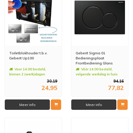
Toiletblokhouder t.b.v.
Geberit Sigma 01
Geberit Up100
Bedieningsplaat
Frontbediening Glans
Zwart
Voor 14:00 besteld,
Vóór 14:00 besteld,
binnen 2 (werk)dagen
volgende werkdag in huis
geleverd
30,19
94,16
24,95
77,82
Meer info
Meer info