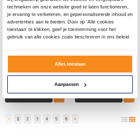
technieken om onze website goed te laten functioneren,
je ervaring te verbeteren, en gepersonaliseerde inhoud en
advertenties aan te bieden. Door op 'Alle cookies
toestaan' te klikken, geef je toestemming voor het
gebruik van alle cookies zoals beschreven in ons beleid.
Bedieningsplaat Geberit
UP100 Toiletset 50 Civita
Sigma 20 DF Met Gepolijste
Mat Legergroen Rimless
Designringen Geborsteld
Met bril En Drukplaat
RVS
Vóór 14:00 besteld,
Voor 14:00 besteld,
Alles toestaan
volgende werkdag in huis
volgende (werk)dag in huis
183,27
738,04
151,46
609,95
Aanpassen
Meer info
Meer info
1
2
3
4
5
8