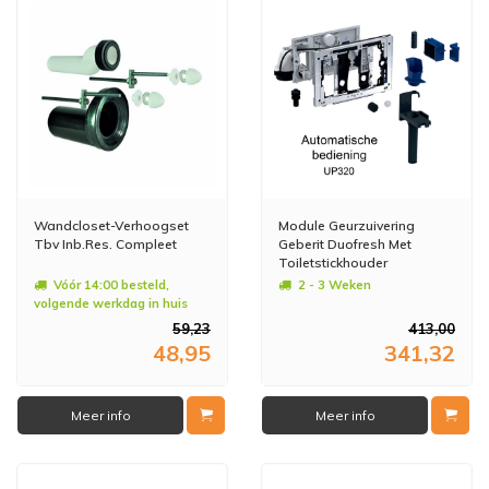
Wandcloset-Verhoogset
Module Geurzuivering
Tbv Inb.Res. Compleet
Geberit Duofresh Met
Toiletstickhouder
Oriëntatielicht
Vóór 14:00 besteld,
2 - 3 Weken
Automatische Activering
volgende werkdag in huis
UP320 Sigma 12
59,23
413,00
Achterplaat Antracietgrijs
48,95
341,32
Of Glanschroom
Meer info
Meer info