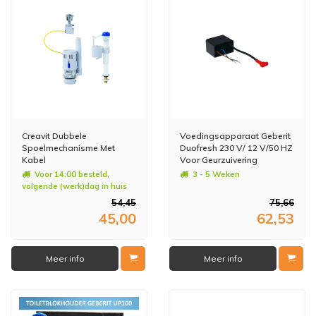
Creavit Dubbele
Voedingsapparaat Geberit
Spoelmechanisme Met
Duofresh 230 V/ 12 V/50 HZ
Kabel
Voor Geurzuivering
Voor 14:00 besteld,
3 - 5 Weken
volgende (werk)dag in huis
54,45
75,66
45,00
62,53
Meer info
Meer info