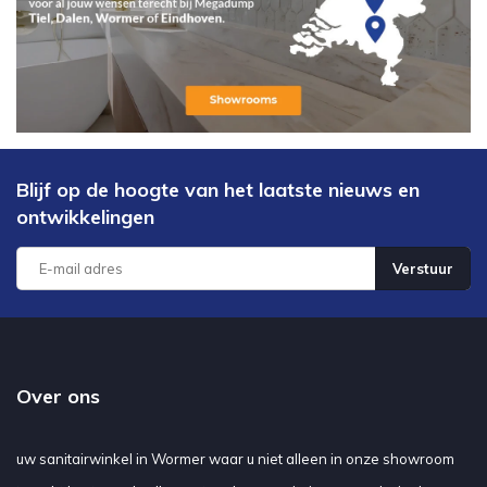
van een zeer goede kwaliteit zijn. Voor badmeubels met een
klassieke of juist moderne uitstraling, kunt u terecht bij Megadump in
Tiel. Indien het transport van een badmeubel een probleem is voor
u, kunnen wij het door u aangeschafte product overal in Nederland
brengen tegen een vaste prijs.
Blijf op de hoogte van het laatste nieuws en
ontwikkelingen
Verstuur
Over ons
uw sanitairwinkel in Wormer waar u niet alleen in onze showroom