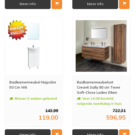
Meer info
Meer info
Badkamermeubel Napolini
Badkamermeubelset
50 Cm Wit
Creavit Sally 80 cm Twee
Soft-Close Lades Eiken
Binnen 5 weken geleverd
Voor 14:00 besteld,
volgende (werk)dag in huis
143,99
722,31
119,00
596,95
Meer info
Meer info