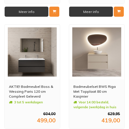
Meer info
Meer info
AKTIE! Badmeubel Boss &
Badmeubelset BWS Riga
Wessing Paris 120 cm
Met Topplaat 80 cm
Compleet Geleverd
Kasjmier
Hoogglans Antraciet (2
3 tot 5 werkdagen
Voor 14:00 besteld,
kraangaten)
volgende (werk)dag in huis
604,00
629,95
499,00
419,00