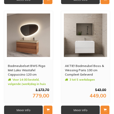
Badmeubelset BWS Riga
AKTIE! Badmeubel Boss &
Met Lako Wastafel
Wessing Paris 100 cm
Cappuccino 120 cm
Compleet Geleverd
Walnoot
Hoogglans Wit (1 of 2
Voor 14:00 besteld,
3 tot 5 werkdagen
kraangaten)
volgende (werk)dag in huis
1.173,70
543,00
779,00
449,00
Meer info
Meer info