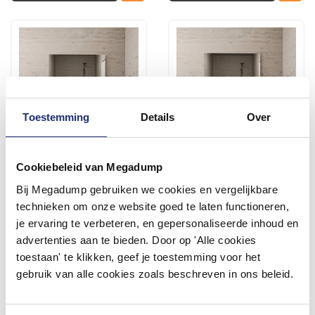
Toestemming
Details
Over
Cookiebeleid van Megadump
AKTIE! Badmeubel Boss &
AKTIE! Badmeubel Boss &
Wessing Paris 120 cm Mat
Wessing Paris 120 cm Met
Bij Megadump gebruiken we cookies en vergelijkbare
Zwart Wastafel Compleet
Topplaat Mat Zwart
technieken om onze website goed te laten functioneren,
Hoogglans Antraciet (2
3 tot 5 werkdagen
3 tot 5 werkdagen
kraangaten)
je ervaring te verbeteren, en gepersonaliseerde inhoud en
604,00
543,00
advertenties aan te bieden. Door op 'Alle cookies
499,00
449,00
toestaan' te klikken, geef je toestemming voor het
gebruik van alle cookies zoals beschreven in ons beleid.
Meer info
Meer info