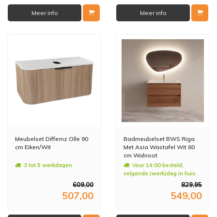
Meer info
Meer info
Meubelset Differnz Olle 90
Badmeubelset BWS Riga
cm Eiken/Wit
Met Asia Wastafel Wit 80
cm Walnoot
3 tot 5 werkdagen
Voor 14:00 besteld,
volgende (werk)dag in huis
609,00
829,95
507,00
549,00