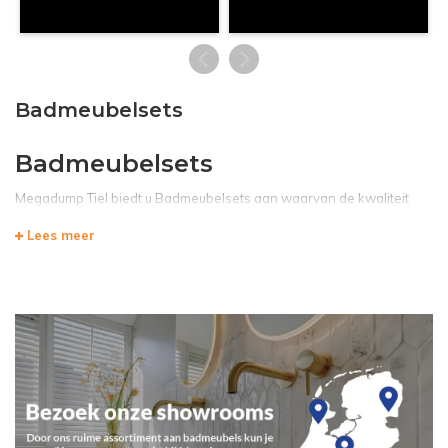
Badmeubelsets
Badmeubelsets
Megadump Tiel biedt u Badmeubelsets aan waarvan de kwaliteit
voorop staat. Dit in combinatie met de uitstraling van de badmeubels
Lees meer
zorgt voor een breed assortiment aan badmeubels variërend van:
modern, klassiek, robuust en elegant etc. Dit allemaal zodat u de
perfecte keuze kunt maken.
Onze Badmeubelsets zullen u
zeker aanspreken
Op de overige pagina’s van deze site kunt u een indruk krijgen van
de badmeubels die door ons verkocht worden. Daarbij kunt u
vaststellen dat de badmeubels die op deze site getoond worden,