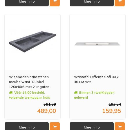
Meer info
Meer info
Wiesbaden hardstenen
Wastafel Differnz Sofi 80 x
meubelwast. Dubbel
46 CM Wit
120x46x5 met 2 kr.gaten
Vóór 14:00 besteld,
Binnen 3 (werk)dagen
volgende werkdag in huis
geleverd
591,69
193,54
489,00
159,95
Meer info
Meer info