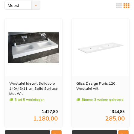
Meest
bekeken
Wastafel Ideavit Solidvolo
Gliss Design Paris 120
140x48x11 cm Solid Surface
Wastafel wit
Mat Wit
3 tot 5 werkdagen
Binnen 3 weken geleverd
1.427,80
344,85
1.180,00
285,00