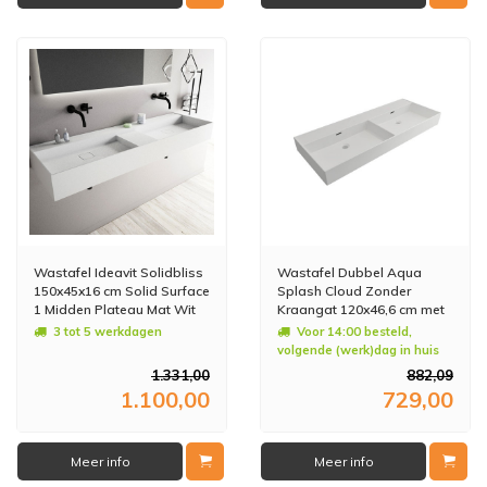
Wastafel Ideavit Solidbliss
Wastafel Dubbel Aqua
150x45x16 cm Solid Surface
Splash Cloud Zonder
1 Midden Plateau Mat Wit
Kraangat 120x46,6 cm met
Overloop Mat Wit
3 tot 5 werkdagen
Voor 14:00 besteld,
volgende (werk)dag in huis
1.331,00
882,09
1.100,00
729,00
Meer info
Meer info