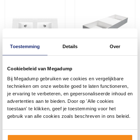
Toestemming
Details
Over
Wastafel Boss & Wessing
Wastafel Dubbel-120 Just
Cookiebeleid van Megadump
Zonder Kraangaten
Solid 120X40X15Cm
45.5x120 cm Solid Surface
Bij Megadump gebruiken we cookies en vergelijkbare
Wit
Voor 14:00 besteld,
1 tot 3 werkdagen
technieken om onze website goed te laten functioneren,
volgende (werk)dag in huis
je ervaring te verbeteren, en gepersonaliseerde inhoud en
789,33
1.230,57
652,34
1.017,00
advertenties aan te bieden. Door op 'Alle cookies
toestaan' te klikken, geef je toestemming voor het
gebruik van alle cookies zoals beschreven in ons beleid.
Meer info
Meer info