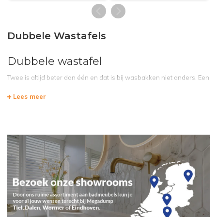
Dubbele Wastafels
Dubbele wastafel
Twee is altijd beter dan één en dat is bij wasbakken niet anders. Een
dubbele wastafel is niet alleen erg handig en praktisch, het ziet er
Lees meer
ook nog eens mooi en luxueus uit. Een wastafel met twee
wasbakken geeft uw badkamer een hotel-achtige uitstraling. Een
bijkomend voordeel is dat u met twee personen tegelijk gebruik kunt
maken van dit type wastafel. Zo hoeft u bijvoorbeeld ’s ochtends
niet langer op uw partner, huisgenoot of kinderen te wachten. Wilt u
op hetzelfde moment uw tanden poetsen, handen wassen of make-
up aanbrengen? Met een dubbele wastafel kunnen deze
handelingen gecombineerd worden, wat veel stress en druk
wegneemt. U vindt bij Megadump verschillende modellen wastafels
met een dubbele wasbak in diverse stijlen, waarmee u de uitstraling
van uw badkamer kunt beïnvloeden.