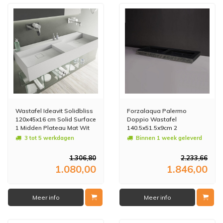
Wastafel Ideavit Solidbliss
Forzalaqua Palermo
120x45x16 cm Solid Surface
Doppio Wastafel
1 Midden Plateau Mat Wit
140.5x51.5x9cm 2
wasbakken Graniet Gezoet
3 tot 5 werkdagen
Binnen 1 week geleverd
Gekapt Antraciet 0 krgaten
1.306,80
2.233,66
1.080,00
1.846,00
Meer info
Meer info