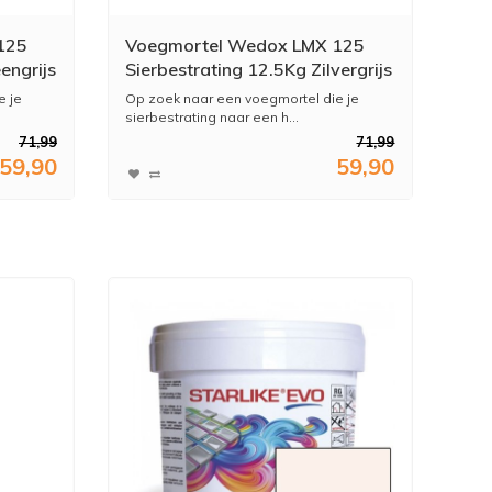
125
Voegmortel Wedox LMX 125
engrijs
Sierbestrating 12.5Kg Zilvergrijs
e je
Op zoek naar een voegmortel die je
sierbestrating naar een h...
71,99
71,99
59,90
59,90