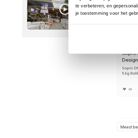
te verbeteren, en gepersonali
je toestemming voor het gebr
Sopro
Design
nr 59
Sopro D
5 kg Balib
Meest b