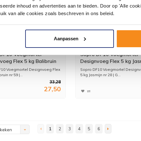
seerde inhoud en advertenties aan te bieden. Door op 'Alle cooki
uik van alle cookies zoals beschreven in ons beleid.
Aanpassen
 DF10 Voegmortel
Sopro DF10 Voegmortel
voeg Flex 5 kg Balibruin
Designvoeg Flex 5 kg Jasm
28
F10 Voegmortel Designvoeg Flex
Sopro DF10 Voegmortel Designv
ruin nr 59 |...
5 kg Jasmijn nr 28 | G...
33,28
27,50
1
2
3
4
5
6
ekeken