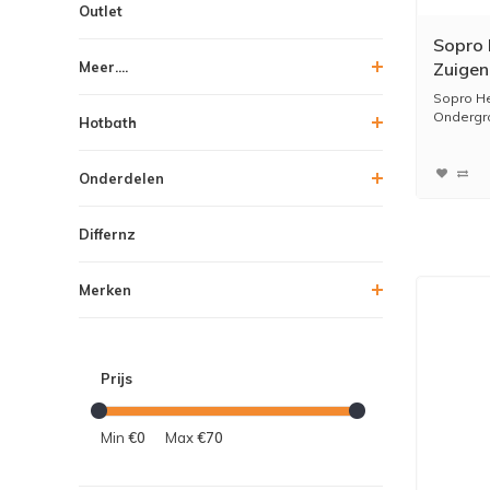
Outlet
Sopro 
Meer....
Zuigen
5 kg
Sopro He
Ondergro
Hotbath
Onderdelen
Differnz
Merken
Prijs
Min
€0
Max
€70