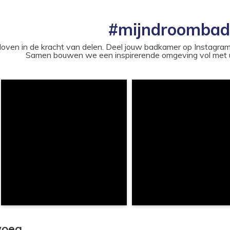
#mijndroomba
loven in de kracht van delen. Deel jouw badkamer op Instag
Samen bouwen we een inspirerende omgeving vol met u
voeg