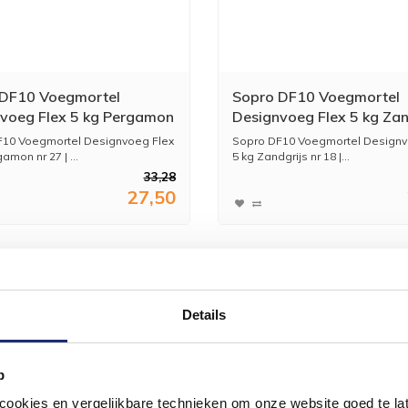
 DF10 Voegmortel
Sopro DF10 Voegmortel
voeg Flex 5 kg Pergamon
Designvoeg Flex 5 kg Zan
nr 18
F10 Voegmortel Designvoeg Flex
Sopro DF10 Voegmortel Designv
amon nr 27 | ...
5 kg Zandgrijs nr 18 |...
33,28
27,50
Details
p
okies en vergelijkbare technieken om onze website goed te late