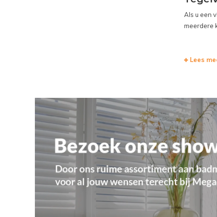
Als u een 
meerdere k
Lees me