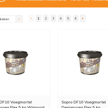
1
2
3
4
5
6
ekeken
 DF10 Voegmortel
Sopro DF10 Voegmortel
voeg Flex 5 kg Wijnrood
Designvoeg Flex 5 kg