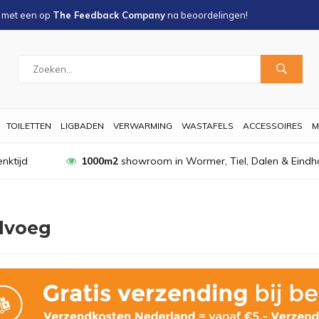
s met een
op
The Feedback Company
na
beoordelingen!
TOILETTEN
LIGBADEN
VERWARMING
WASTAFELS
ACCESSOIRES
M
nktijd
1000m2
showroom in Wormer, Tiel, Dalen & Eindh
lvoeg