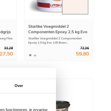
Starlike Voegmiddel 2
dgrijs
Componenten Epoxy 2,5 kg Evo
105 Bianco Titanio Titanium
oeg Flex
Starlike Voegmiddel 2 Componenten
Epoxy 2,5 kg Evo 105 Bianc...
33,28
72,36
27,50
59,80
Over
n functioneren, je ervaring