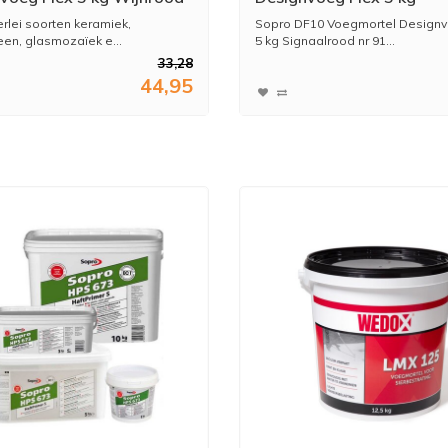
Signaalrood nr 91
erlei soorten keramiek,
Sopro DF10 Voegmortel Designv
een, glasmozaïek e...
5 kg Signaalrood nr 91...
33,28
44,95