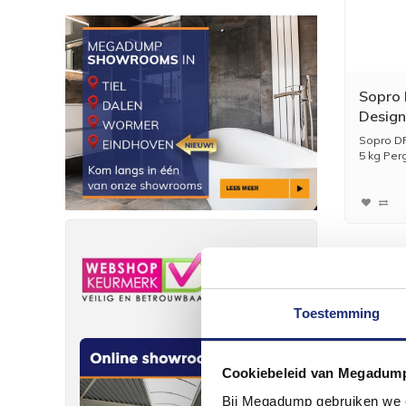
Sopro
Design
nr 27
Sopro D
5 kg Perg
Toestemming
Cookiebeleid van Megadum
Bij Megadump gebruiken we co