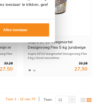
es toestaan' te klikken, geef
Alles toestaan
Sopro DF10 Voegmortel
ijn nr
Designvoeg Flex 5 kg Jurabeige
nr 33
oeg Flex
Sopro DF10 Voegmortel Designvoeg Flex
5 kg | Groot assortime...
33,28
33,28
27,50
27,50
Toon 1 - 12 van 70
Toon:
12