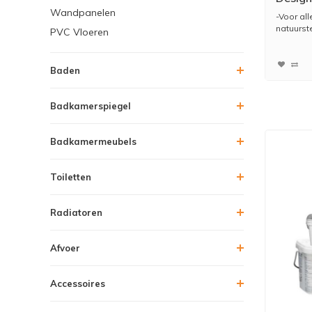
Wandpanelen
nr 92
-Voor all
natuurst
PVC Vloeren
Baden
Badkamerspiegel
Badkamermeubels
Toiletten
Radiatoren
Afvoer
Accessoires