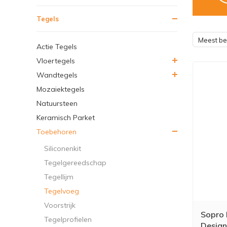
Tegels
Meest b
Actie Tegels
Vloertegels
Wandtegels
Mozaiektegels
Natuursteen
Keramisch Parket
Toebehoren
Siliconenkit
Tegelgereedschap
Tegellijm
Tegelvoeg
Voorstrijk
Sopro
Tegelprofielen
Design