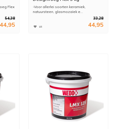
Diepblauw nr 98
oeg Flex
-Voor allerlei soorten keramiek,
natuursteen, glasmozaïek e...
54,38
33,28
44,95
44,95