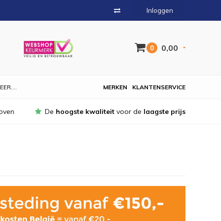
Inloggen
0,00
0
EER....
MERKEN
KLANTENSERVICE
oven
De
hoogste kwaliteit
voor de
laagste prijs