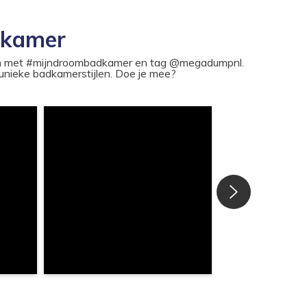
dkamer
ram met #mijndroombadkamer en tag @megadumpnl.
nieke badkamerstijlen. Doe je mee?