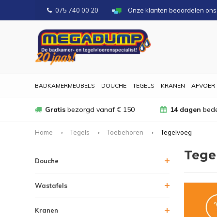
075 740 00 20
Onze klanten beoordelen on
BADKAMERMEUBELS
DOUCHE
TEGELS
KRANEN
AFVOER
Gratis
bezorgd vanaf € 150
14 dagen
bede
Home
Tegels
Toebehoren
Tegelvoeg
Tege
Douche
Wastafels
Kranen