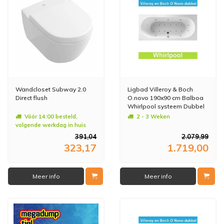
Wandcloset Subway 2.0
Ligbad Villeroy & Boch
Direct flush
O.novo 190x90 cm Balboa
Whirlpool systeem Dubbel
Vóór 14:00 besteld,
2 - 3 Weken
volgende werkdag in huis
391,04
2.079,99
323,17
1.719,00
Meer info
Meer info