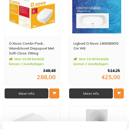
O.Novo Combi-Pack ,
Ligbad O.Novo 180X80X50
Wandcloset Diepspoel Met
Cm Wit
Soft-Close Zitting
Voor 14:00 besteld,
Voor 14:00 besteld,
binnen 2 (werk)dagen
binnen 2 (werk)dagen
geleverd
geleverd
348,48
514,25
288,00
425,00
Meer info
Meer info