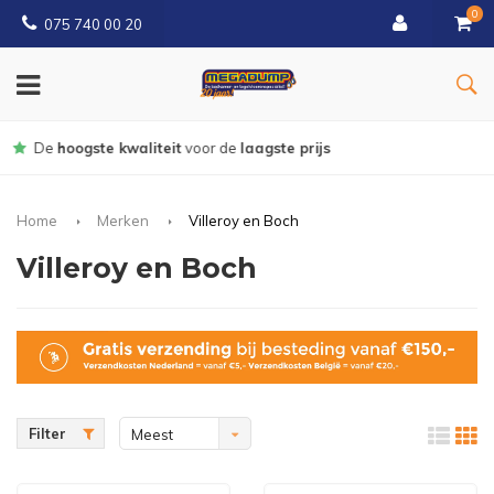
0
075 740 00 20
Gratis
bezorgd vanaf € 150
Home
Merken
Villeroy en Boch
Villeroy en Boch
Filter
Meest
bekeken