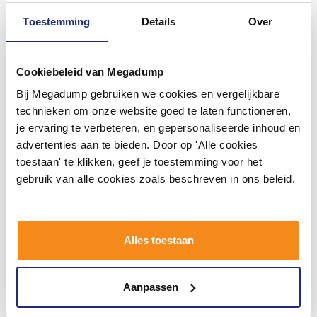
Toestemming
Details
Over
Cookiebeleid van Megadump
Bij Megadump gebruiken we cookies en vergelijkbare
Wandcloset Subway 2.0
Ligbad Villeroy & Boch
Direct flush Compact
Oberon Duobad Quarel
technieken om onze website goed te laten functioneren,
Exclusief Zitting
170x75 Met Poten Inclusief
je ervaring te verbeteren, en gepersonaliseerde inhoud en
Overloopcombinatie Wit
Vóór 14:00 besteld,
2 tot 4 weken
advertenties aan te bieden. Door op 'Alle cookies
Alpin
volgende werkdag in huis
toestaan' te klikken, geef je toestemming voor het
423,50
1.075,69
350,00
889,00
gebruik van alle cookies zoals beschreven in ons beleid.
Meer info
Meer info
Alles toestaan
1
2
3
Aanpassen