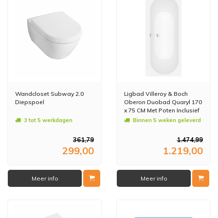
Wandcloset Subway 2.0
Ligbad Villeroy & Boch
Diepspoel
Oberon Duobad Quaryl 170
x 75 CM Met Poten Inclusief
Overloopcombinatie Stone
3 tot 5 werkdagen
Binnen 5 weken geleverd
White
361,79
1.474,99
299,00
1.219,00
Meer info
Meer info