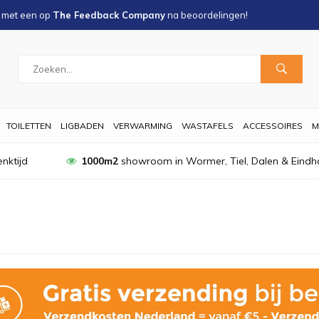
s met een
op
The Feedback Company
na
beoordelingen!
TOILETTEN
LIGBADEN
VERWARMING
WASTAFELS
ACCESSOIRES
M
nktijd
1000m2
showroom in Wormer, Tiel, Dalen & Eindh