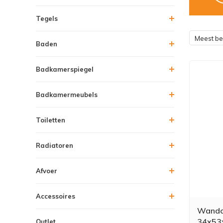
Tegels
Meest b
Baden
Badkamerspiegel
Badkamermeubels
Toiletten
Radiatoren
Afvoer
Accessoires
Wandcl
34x53x
Outlet