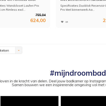
 Wit
Links/Rechts Wit
aties Wandcloset Laufen Pro
Specificaties Duoblok Reservoir
 cm Rimless excl...
Pro Met binnenwerk Aa...
755,04
624,00
2
ekeken
#mijndroomba
loven in de kracht van delen. Deel jouw badkamer op Instag
Samen bouwen we een inspirerende omgeving vol met u