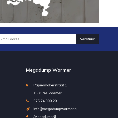
Verstuur
Megadump Wormer
Papiermakerstraat 1
1531 NA Wormer
075 74 000 20
info@megadumpwormer.nl
/MegadumpNL