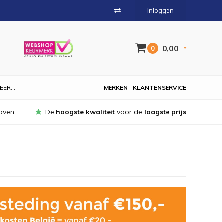
Inloggen
0,00
0
EER....
MERKEN
KLANTENSERVICE
oven
De
hoogste kwaliteit
voor de
laagste prijs