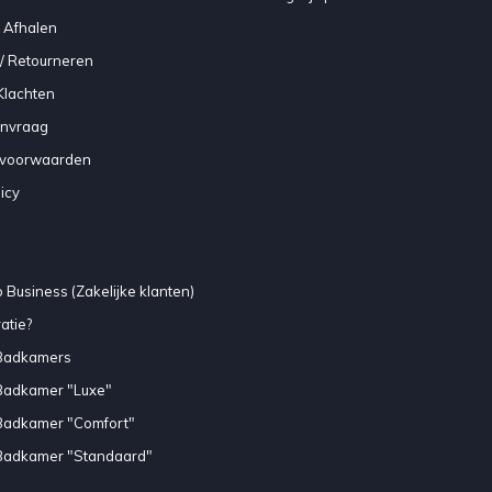
 Afhalen
/ Retourneren
Klachten
anvraag
voorwaarden
icy
 Business (Zakelijke klanten)
atie?
Badkamers
Badkamer "Luxe"
Badkamer "Comfort"
Badkamer "Standaard"