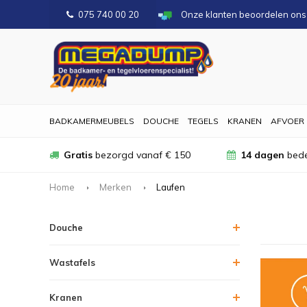
075 740 00 20
Onze klanten beoordelen on
BADKAMERMEUBELS
DOUCHE
TEGELS
KRANEN
AFVOER
Gratis
bezorgd vanaf € 150
14 dagen
bede
Home
Merken
Laufen
Douche
Wastafels
Kranen