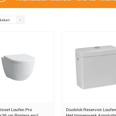
ekeken
oset Laufen Pro
Duoblok Reservoir Laufen
36 cm Rimless excl.
Met binnenwerk Aansluiti