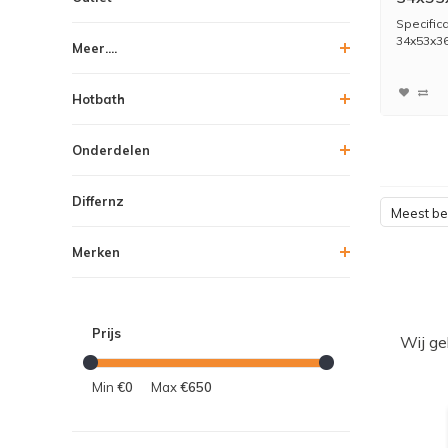
Zitting
Specific
34x53x36
Meer....
Hotbath
Onderdelen
Differnz
Meest b
Merken
Prijs
Wij ge
Min
€0
Max
€650