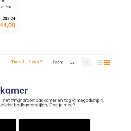
 Laufen
295,24
44,00
Toon 1 - 2 van 2
Toon:
12
dkamer
ram met #mijndroombadkamer en tag @megadumpnl.
nieke badkamerstijlen. Doe je mee?