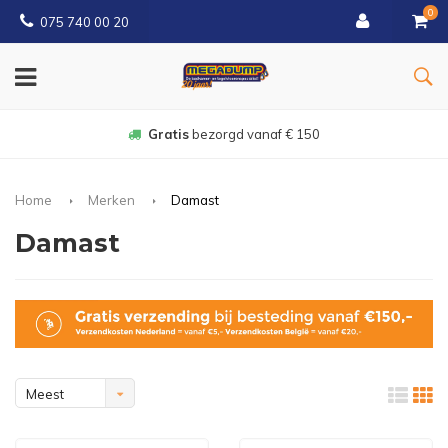
0
075 740 00 20
Gratis
bezorgd vanaf € 150
Home
Merken
Damast
Damast
Meest
bekeken