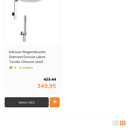
Inbouw Regendouche
Damast Doccia Lybra
Tondo Chroom (excl
Douchekraan)
4 - 6 weken
423,44
349,95
Meer info