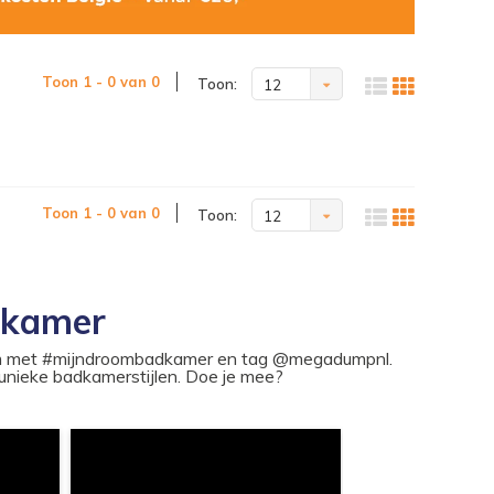
Toon 1 - 0 van 0
Toon:
12
Toon 1 - 0 van 0
Toon:
12
dkamer
ram met #mijndroombadkamer en tag @megadumpnl.
nieke badkamerstijlen. Doe je mee?