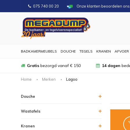
075 740 00 20
Onze klanten beoordelen on
BADKAMERMEUBELS
DOUCHE
TEGELS
KRANEN
AFVOER
Gratis
bezorgd vanaf € 150
14 dagen
bede
Home
Merken
Lagoo
Douche
Wastafels
Kranen