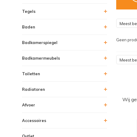
Tegels
Meest b
Baden
Geen produ
Badkamerspiegel
Badkamermeubels
Meest b
Toiletten
Radiatoren
Wij ge
Afvoer
Accessoires
Outlet