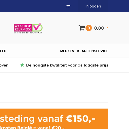
Inloggen
0,00
0
EER....
MERKEN
KLANTENSERVICE
oven
De
hoogste kwaliteit
voor de
laagste prijs