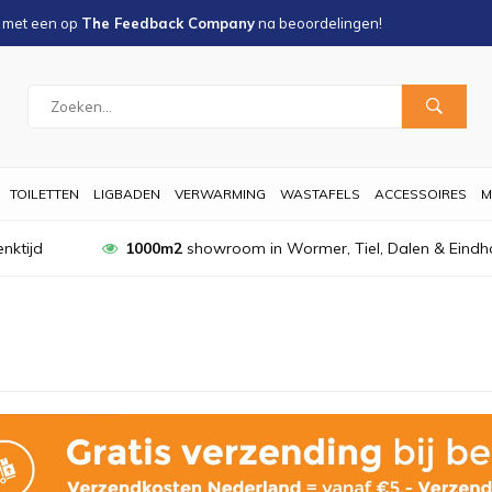
s met een
op
The Feedback Company
na
beoordelingen!
TOILETTEN
LIGBADEN
VERWARMING
WASTAFELS
ACCESSOIRES
M
nktijd
1000m2
showroom in Wormer, Tiel, Dalen & Eindh