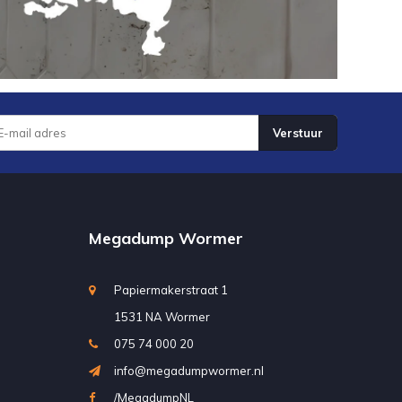
Verstuur
Megadump Wormer
Papiermakerstraat 1
1531 NA Wormer
075 74 000 20
info@megadumpwormer.nl
/MegadumpNL