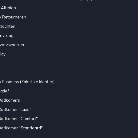
 Afhalen
/ Retourneren
Klachten
anvraag
voorwaarden
icy
 Business (Zakelijke klanten)
atie?
Badkamers
Badkamer "Luxe"
Badkamer "Comfort"
Badkamer "Standaard"