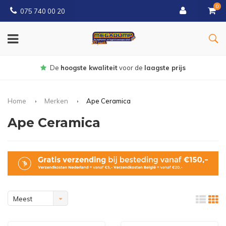
0
075 740 00 20
Gratis
bezorgd vanaf € 150
Home
Merken
Ape Ceramica
Ape Ceramica
Meest
bekeken