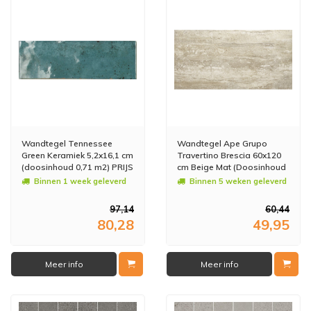
Wandtegel Tennessee
Wandtegel Ape Grupo
Green Keramiek 5,2x16,1 cm
Travertino Brescia 60x120
(doosinhoud 0,71 m2) PRIJS
cm Beige Mat (Doosinhoud
PER METER
1,44M2) (prijs per m2)
Binnen 1 week geleverd
Binnen 5 weken geleverd
97,14
60,44
80,28
49,95
Meer info
Meer info